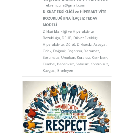
-
ekremculfa@gmail.com
DİKKAT EKSİKLİĞİ ve HİPERAKTİVİTE
BOZUKLUĞUNA İLAÇSIZ TEDAVİ
MODELİ
Dikkat Eksikliği ve Hiperaktivite
Bozukluğu, DEHB, Dikkat Eksikliği,
Hiperaktivite, Dürtü, Dikkatsiz, Asosyal,
Odak, Dağınık, Başarısız, Yaramaz,
Sorumsuz, Unutkan, Kuralsız, Kıpır kıpır,
Tembel, Beceriksiz, Sabırsız, Kontrolsüz,
Kavgacı, Erteleyen