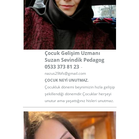
Çocuk Gelişim Uzmanı
Suzan Sevindik Pedagog
-
0533 373 81 23
nazus29bfs@gmail.com
ÇOCUK NEYİ UNUTMAZ.
Çocukluk dönemi beynimizin hızla gelişip
şekillendiği dönemdir.Çocuklar herşeyi
unutur ama yaşattığınız hisleri unutmaz.