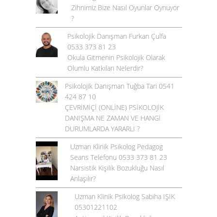
Zihnimiz Bize Nasıl Oyunlar Oynuyor
?
Psikolojik Danışman Furkan Çulfa
0533 373 81 23
Okula Gitmenin Psikolojik Olarak
Olumlu Katkıları Nelerdir?
Psikolojik Danışman Tuğba Tari 0541
424 87 10
ÇEVRİMİÇİ (ONLİNE) PSİKOLOJİK
DANIŞMA NE ZAMAN VE HANGİ
DURUMLARDA YARARLI ?
Uzman Klinik Psikolog Pedagog
Seans Telefonu 0533 373 81 23
Narsistik Kişilik Bozukluğu Nasıl
Anlaşılır?
Uzman Klinik Psikolog Sabiha IŞIK
05301221102