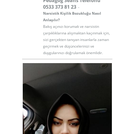
Pedagog Seans Telefonu
-
0533 373 81 23
Narsistik Kişilik Bozukluğu Nasıl
Anlaşılır?
Bakış açınızı korumak ve narsistin
çarpıklıklarına alışmaktan kaçınmak için,
sizi gerçekten tanıyan insanlarla zaman
geçirmek ve düşüncelerinizi ve
duygularınızı doğrulamak önemlidir.