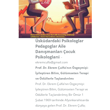
Üsküdardaki Psikologlar
Pedagoglar Aile
Danışmanları Çocuk
-
Psikologlarıi
1
ekremculfa@gmail.com
Prof. Dr. Ekrem Çulfa’nın Özgeçmişi:
İyileştiren Bilim, Gülümseten Terapi
ve Ödüllerle Taçlandırılmı
Prof. Dr. Ekrem Çulfa’nın Özgeçmişi:
İyileştiren Bilim, Gülümseten Terapi ve
Ödüllerle Taçlandırılmış Bir Ömür 1
Şubat 1969 tarihinde Afyonkarahisarda
dünyaya gelen Prof. Dr. Ekrem Çulfa;