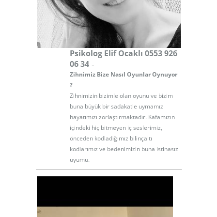
Psikolog Elif Ocaklı 0553 926
-
06 34
Zihnimiz Bize Nasıl Oyunlar Oynuyor
?
Zihnimizin bizimle olan oyunu ve bizim
buna büyük bir sadakatle uymamız
hayatımızı zorlaştırmaktadır. Kafamızın
içindeki hiç bitmeyen iç seslerimiz,
önceden kodladığımız bilinçaltı
kodlarımız ve bedenimizin buna istinasız
uyumu.