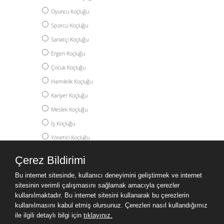
Oyuncu Koçluğu
Sporcu Koçluğu
Sanatçı Koçluğu
Ergen Koçluğu
Çocuk Koçluğu
Hamilelik Koçluğu
Kariyer Koçluğu
Meslek Koçluğu
İş Koçluğu
Yönetici Koçluğu
Akademik Koçluk
Çerez Bildirimi
Yüksek Lisans Koçluğu
Bu internet sitesinde, kullanıcı deneyimini geliştirmek ve internet
Doktora Koçluğu
sitesinin verimli çalışmasını sağlamak amacıyla çerezler
Post Doc Koçluğu
kullanılmaktadır. Bu internet sitesini kullanarak bu çerezlerin
kullanılmasını kabul etmiş olursunuz. Çerezleri nasıl kullandığımız
Yurtdışı Eğitim Koçluğu
ile ilgili detaylı bilgi için
tıklayınız.
Kişisel Gelişim Koçluğu