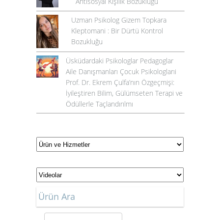
Antisosyal Kişilik Bozukluğu
Uzman Psikolog Gizem Topkara
Kleptomani : Bir Dürtü Kontrol
Bozukluğu
Üsküdardaki Psikologlar Pedagoglar
Aile Danışmanları Çocuk Psikologlarıi
Prof. Dr. Ekrem Çulfa’nın Özgeçmişi:
İyileştiren Bilim, Gülümseten Terapi ve
Ödüllerle Taçlandırılmı
Ürün Ara