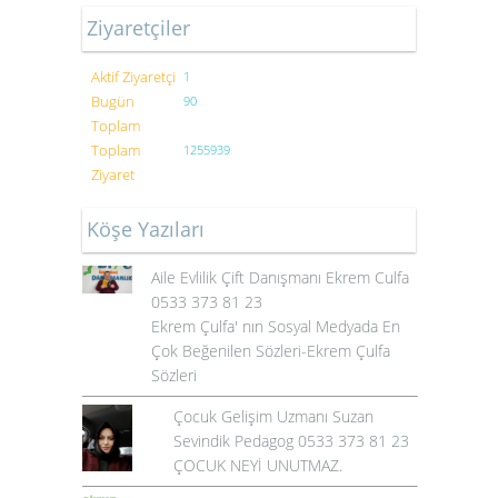
Ziyaretçiler
Aktif Ziyaretçi
1
Bugün
90
Toplam
Toplam
1255939
Ziyaret
Köşe Yazıları
Aile Evlilik Çift Danışmanı Ekrem Culfa
0533 373 81 23
Ekrem Çulfa' nın Sosyal Medyada En
Çok Beğenilen Sözleri-Ekrem Çulfa
Sözleri
Çocuk Gelişim Uzmanı Suzan
Sevindik Pedagog 0533 373 81 23
ÇOCUK NEYİ UNUTMAZ.