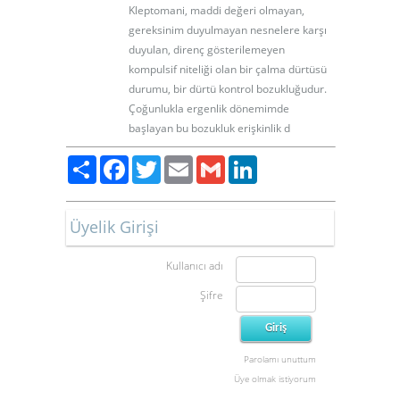
Kleptomani, maddi değeri olmayan,
gereksinim duyulmayan nesnelere karşı
duyulan, direnç gösterilemeyen
kompulsif niteliği olan bir çalma dürtüsü
durumu, bir dürtü kontrol bozukluğudur.
Çoğunlukla ergenlik dönemimde
başlayan bu bozukluk erişkinlik d
Paylaş
Facebook
Twitter
Email
Gmail
LinkedIn
Üyelik Girişi
Kullanıcı adı
Şifre
Parolamı unuttum
Üye olmak istiyorum