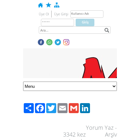
Üye Ol
Üye Girişi
Paylaş
Facebook
Twitter
Email
Gmail
LinkedIn
Yorum Yaz
-
3342
kez
Arşiv