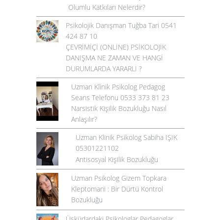
Olumlu Katkıları Nelerdir?
Psikolojik Danışman Tuğba Tari 0541
424 87 10
ÇEVRİMİÇİ (ONLİNE) PSİKOLOJİK
DANIŞMA NE ZAMAN VE HANGİ
DURUMLARDA YARARLI ?
Uzman Klinik Psikolog Pedagog
Seans Telefonu 0533 373 81 23
Narsistik Kişilik Bozukluğu Nasıl
Anlaşılır?
Uzman Klinik Psikolog Sabiha IŞIK
05301221102
Antisosyal Kişilik Bozukluğu
Uzman Psikolog Gizem Topkara
Kleptomani : Bir Dürtü Kontrol
Bozukluğu
Üsküdardaki Psikologlar Pedagoglar