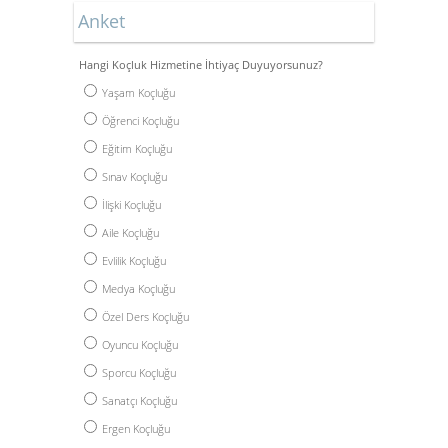
Anket
Hangi Koçluk Hizmetine İhtiyaç Duyuyorsunuz?
Yaşam Koçluğu
Öğrenci Koçluğu
Eğitim Koçluğu
Sınav Koçluğu
İlişki Koçluğu
Aile Koçluğu
Evlilik Koçluğu
Medya Koçluğu
Özel Ders Koçluğu
Oyuncu Koçluğu
Sporcu Koçluğu
Sanatçı Koçluğu
Ergen Koçluğu