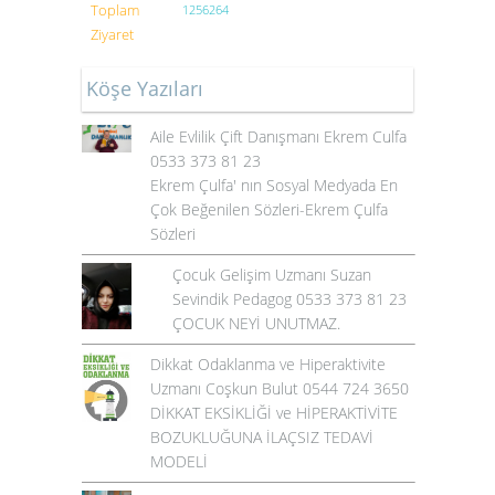
Toplam
1256264
Ziyaret
Köşe Yazıları
Aile Evlilik Çift Danışmanı Ekrem Culfa
0533 373 81 23
Ekrem Çulfa' nın Sosyal Medyada En
Çok Beğenilen Sözleri-Ekrem Çulfa
Sözleri
Çocuk Gelişim Uzmanı Suzan
Sevindik Pedagog 0533 373 81 23
ÇOCUK NEYİ UNUTMAZ.
Dikkat Odaklanma ve Hiperaktivite
Uzmanı Coşkun Bulut 0544 724 3650
DİKKAT EKSİKLİĞİ ve HİPERAKTİVİTE
BOZUKLUĞUNA İLAÇSIZ TEDAVİ
MODELİ