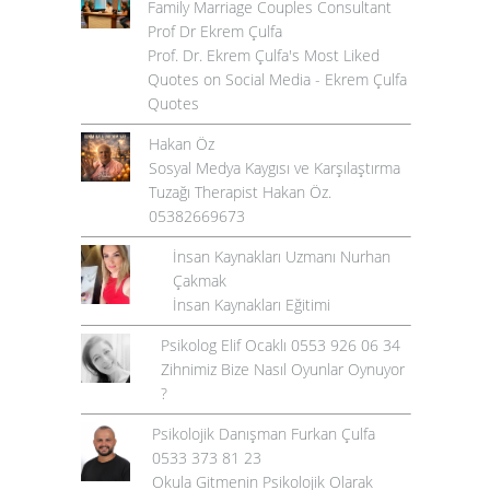
Family Marriage Couples Consultant
Prof Dr Ekrem Çulfa
Prof. Dr. Ekrem Çulfa's Most Liked
Quotes on Social Media - Ekrem Çulfa
Quotes
Hakan Öz
Sosyal Medya Kaygısı ve Karşılaştırma
Tuzağı Therapist Hakan Öz.
05382669673
İnsan Kaynakları Uzmanı Nurhan
Çakmak
İnsan Kaynakları Eğitimi
Psikolog Elif Ocaklı 0553 926 06 34
Zihnimiz Bize Nasıl Oyunlar Oynuyor
?
Psikolojik Danışman Furkan Çulfa
0533 373 81 23
Okula Gitmenin Psikolojik Olarak