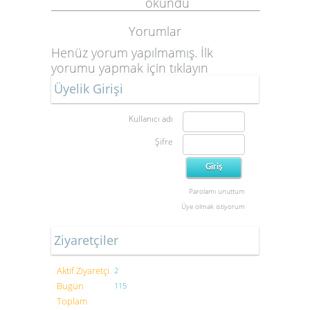
okundu
Yorumlar
Henüz yorum yapılmamış. İlk
yorumu yapmak için
tıklayın
Üyelik Girişi
Kullanıcı adı
Şifre
1
Parolamı unuttum
Üye olmak istiyorum
Ziyaretçiler
Aktif Ziyaretçi
2
Bugün
115
Toplam