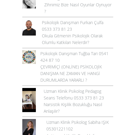
Zihnimiz Bize Nasıl Oyunlar Oynuyor
?
Psikolojik Danışman Furkan Çulfa
0533 373 81 23
Okula Gitmenin Psikolojik Olarak
Olumlu Katkıları Nelerdir?
Psikolojik Danışman Tuğba Tari 0541
424 87 10
ÇEVRİMİÇİ (ONLİNE) PSİKOLOJİK
DANIŞMA NE ZAMAN VE HANGİ
DURUMLARDA YARARLI ?
Uzman Klinik Psikolog Pedagog
Seans Telefonu 0533 373 81 23
Narsistik Kişilik Bozukluğu Nasıl
Anlaşılır?
Uzman Klinik Psikolog Sabiha IŞIK
05301221102