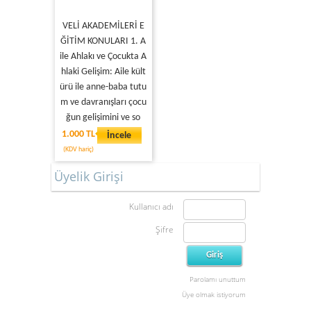
VELİ AKADEMİLERİ E
ĞİTİM KONULARI 1. A
ile Ahlakı ve Çocukta A
hlaki Gelişim: Aile kült
ürü ile anne-baba tutu
m ve davranışları çocu
ğun gelişimini ve so
1.000 TL
İncele
(KDV hariç)
1
Üyelik Girişi
Kullanıcı adı
Şifre
Parolamı unuttum
Üye olmak istiyorum