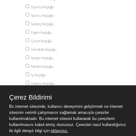
Oyuncu Koçluğu
Sporcu Koçluğu
Sanatçı Koçluğu
Ergen Koçluğu
Çocuk Koçluğu
Hamilelik Koçluğu
Kariyer Koçluğu
Meslek Koçluğu
İş Koçluğu
Yönetici Koçluğu
Akademik Koçluk
Çerez Bildirimi
Yüksek Lisans Koçluğu
Bu internet sitesinde, kullanıcı deneyimini geliştirmek ve internet
Doktora Koçluğu
sitesinin verimli çalışmasını sağlamak amacıyla çerezler
Post Doc Koçluğu
kullanılmaktadır. Bu internet sitesini kullanarak bu çerezlerin
kullanılmasını kabul etmiş olursunuz. Çerezleri nasıl kullandığımız
Yurtdışı Eğitim Koçluğu
ile ilgili detaylı bilgi için
tıklayınız.
Kişisel Gelişim Koçluğu