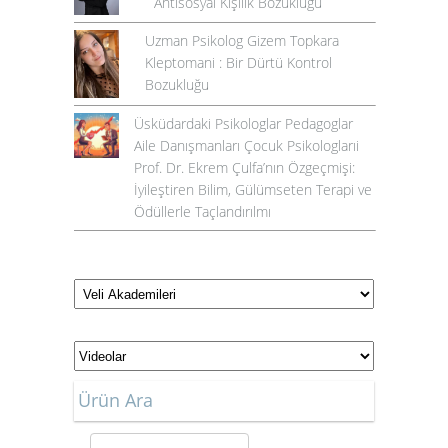
Antisosyal Kişilik Bozukluğu
Uzman Psikolog Gizem Topkara
Kleptomani : Bir Dürtü Kontrol
Bozukluğu
Üsküdardaki Psikologlar Pedagoglar
Aile Danışmanları Çocuk Psikologlarıi
Prof. Dr. Ekrem Çulfa’nın Özgeçmişi:
İyileştiren Bilim, Gülümseten Terapi ve
Ödüllerle Taçlandırılmı
Ürün Ara