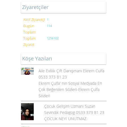
Ziyaretçiler
Aktif Ziyaretçi
1
Bugün
114
Toplam
Toplam
1256102
Ziyaret
Köşe Yazıları
Aile Evlilik Çift Danışmanı Ekrem Culfa
0533 373 81 23
Ekrem Çulfa' nın Sosyal Medyada En
Çok Beğenilen Sözleri-Ekrem Çulfa
Sözleri
Çocuk Gelişim Uzmanı Suzan
Sevindik Pedagog 0533 373 81 23
ÇOCUK NEYİ UNUTMAZ.