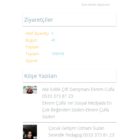
Üye olmak istiyorum
Ziyaretçiler
Aktif Ziyaretçi
3
Bugün
43
Toplam
Toplam
1256192
Ziyaret
Köşe Yazıları
Aile Evlilik Çift Danışmanı Ekrem Culfa
0533 373 81 23
Ekrem Çulfa' nın Sosyal Medyada En
Çok Beğenilen Sözleri-Ekrem Çulfa
Sözleri
Çocuk Gelişim Uzmanı Suzan
Sevindik Pedagog 0533 373 81 23