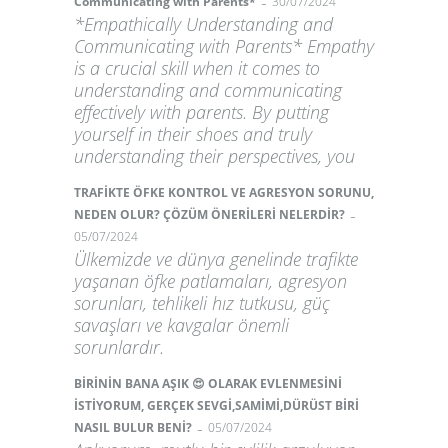
-
Communicating with Parents*
30/07/2024
*Empathically Understanding and
Communicating with Parents* Empathy
is a crucial skill when it comes to
understanding and communicating
effectively with parents. By putting
yourself in their shoes and truly
understanding their perspectives, you
TRAFİKTE ÖFKE KONTROL VE AGRESYON SORUNU,
-
NEDEN OLUR? ÇÖZÜM ÖNERİLERİ NELERDİR?
05/07/2024
Ülkemizde ve dünya genelinde trafikte
yaşanan öfke patlamaları, agresyon
sorunları, tehlikeli hız tutkusu, güç
savaşları ve kavgalar önemli
sorunlardır.
BİRİNİN BANA AŞIK 😍 OLARAK EVLENMESİNİ
İSTİYORUM, GERÇEK SEVGİ,SAMİMİ,DÜRÜST BİRİ
-
NASIL BULUR BENİ?
05/07/2024