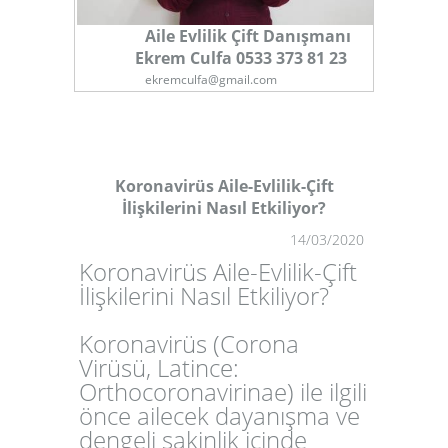
Aile Evlilik Çift Danışmanı
Ekrem Culfa 0533 373 81 23
ekremculfa@gmail.com
Koronavirüs Aile-Evlilik-Çift
İlişkilerini Nasıl Etkiliyor?
1
14/03/2020
Koronavirüs Aile-Evlilik-Çift
İlişkilerini Nasıl Etkiliyor?
Koronavirüs (Corona
Virüsü, Latince:
Orthocoronavirinae) ile ilgili
önce ailecek dayanışma ve
dengeli sakinlik içinde