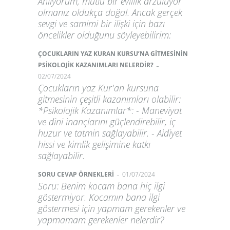
Anlıyorum, mutlu bir evlilik arzuluyor
olmanız oldukça doğal. Ancak gerçek
sevgi ve samimi bir ilişki için bazı
öncelikler olduğunu söyleyebilirim:
ÇOCUKLARIN YAZ KURAN KURSU’NA GİTMESİNİN
-
PSİKOLOJİK KAZANIMLARI NELERDİR?
02/07/2024
Çocukların yaz Kur'an kursuna
gitmesinin çeşitli kazanımları olabilir:
*Psikolojik Kazanımlar*: - Maneviyat
ve dini inançlarını güçlendirebilir, iç
huzur ve tatmin sağlayabilir. - Aidiyet
hissi ve kimlik gelişimine katkı
sağlayabilir.
-
SORU CEVAP ÖRNEKLERİ
01/07/2024
Soru: Benim kocam bana hiç ilgi
göstermiyor. Kocamın bana ilgi
göstermesi için yapmam gerekenler ve
yapmamam gerekenler nelerdir?