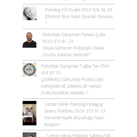
Psikolog Elif Ocaklı 0553 926 06 34
Zihnimiz Bize Nasıl Oyunlar Oynuyor
?
Psikolojik Danışman Furkan Çulfa
0533 373 81 23
Okula Gitmenin Psikolojik Olarak
Olumlu Katkıları Nelerdir?
Psikolojik Danışman Tuğba Tari 0541
424 87 10
ÇEVRİMİÇİ (ONLİNE) PSİKOLOJİK
DANIŞMA NE ZAMAN VE HANGİ
DURUMLARDA YARARLI ?
Uzman Klinik Psikolog Pedagog
Seans Telefonu 0533 373 81 23
Narsistik Kişilik Bozukluğu Nasıl
Anlaşılır?
Uzman Klinik Psikolog Sabiha IŞIK