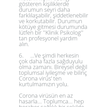
gösteren kişiliklerde
durumun seyri daha
farklılaşabilir, şiddetlenebilir
ve korkutabilir. Durumun
kötüye gitmesi durumunda
lütfen bir ''Klinik Psikolog''
tan profesyonel yardım
alın.
6.
…Ve şimdi herkesin
çok daha fazla sağduyulu
olma zamanı. Bireysel değil
toplumsal iyileşme ve bilinç
Corona virüs’ ten
kurtulmamızın yolu.
Corona virüsün en az
hasarla... Toplumca... hep
beraber sağlıklı bir şekilde