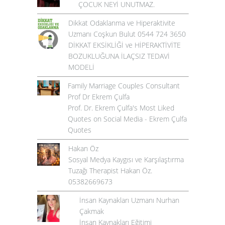
ÇOCUK NEYİ UNUTMAZ.
Dikkat Odaklanma ve Hiperaktivite
Uzmanı Coşkun Bulut 0544 724 3650
DİKKAT EKSİKLİĞİ ve HİPERAKTİVİTE
BOZUKLUĞUNA İLAÇSIZ TEDAVİ
MODELİ
Family Marriage Couples Consultant
Prof Dr Ekrem Çulfa
Prof. Dr. Ekrem Çulfa's Most Liked
Quotes on Social Media - Ekrem Çulfa
Quotes
Hakan Öz
Sosyal Medya Kaygısı ve Karşılaştırma
Tuzağı Therapist Hakan Öz.
05382669673
İnsan Kaynakları Uzmanı Nurhan
Çakmak
İnsan Kaynakları Eğitimi