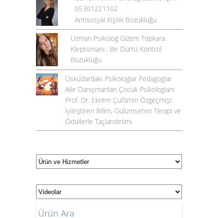
05301221102
Antisosyal Kişilik Bozukluğu
Uzman Psikolog Gizem Topkara
Kleptomani : Bir Dürtü Kontrol
Bozukluğu
Üsküdardaki Psikologlar Pedagoglar
Aile Danışmanları Çocuk Psikologlarıi
Prof. Dr. Ekrem Çulfa’nın Özgeçmişi:
İyileştiren Bilim, Gülümseten Terapi ve
Ödüllerle Taçlandırılmı
Ürün Ara