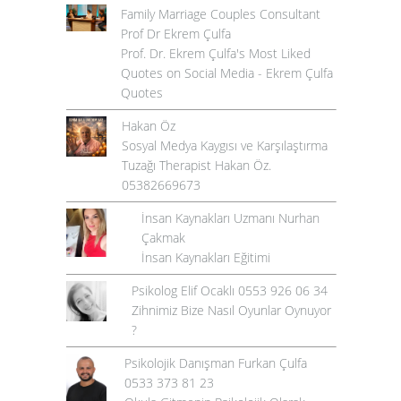
Family Marriage Couples Consultant
Prof Dr Ekrem Çulfa
Prof. Dr. Ekrem Çulfa's Most Liked
Quotes on Social Media - Ekrem Çulfa
Quotes
Hakan Öz
Sosyal Medya Kaygısı ve Karşılaştırma
Tuzağı Therapist Hakan Öz.
05382669673
İnsan Kaynakları Uzmanı Nurhan
Çakmak
İnsan Kaynakları Eğitimi
Psikolog Elif Ocaklı 0553 926 06 34
Zihnimiz Bize Nasıl Oyunlar Oynuyor
?
Psikolojik Danışman Furkan Çulfa
0533 373 81 23