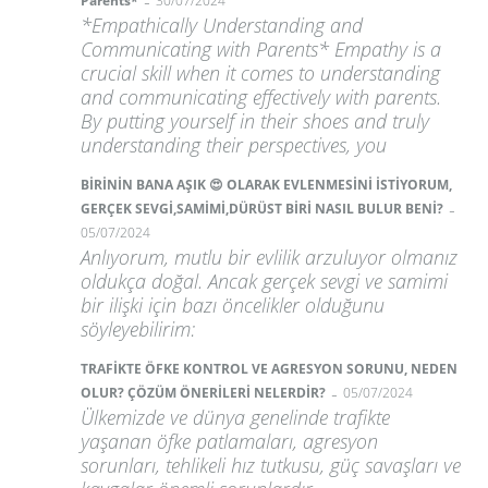
-
Parents*
30/07/2024
*Empathically Understanding and
Communicating with Parents* Empathy is a
crucial skill when it comes to understanding
and communicating effectively with parents.
By putting yourself in their shoes and truly
understanding their perspectives, you
BİRİNİN BANA AŞIK 😍 OLARAK EVLENMESİNİ İSTİYORUM,
-
GERÇEK SEVGİ,SAMİMİ,DÜRÜST BİRİ NASIL BULUR BENİ?
05/07/2024
Anlıyorum, mutlu bir evlilik arzuluyor olmanız
oldukça doğal. Ancak gerçek sevgi ve samimi
bir ilişki için bazı öncelikler olduğunu
söyleyebilirim:
TRAFİKTE ÖFKE KONTROL VE AGRESYON SORUNU, NEDEN
-
OLUR? ÇÖZÜM ÖNERİLERİ NELERDİR?
05/07/2024
Ülkemizde ve dünya genelinde trafikte
yaşanan öfke patlamaları, agresyon
sorunları, tehlikeli hız tutkusu, güç savaşları ve