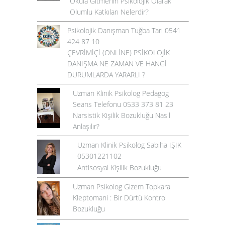
Okula Gitmenin Psikolojik Olarak
Olumlu Katkıları Nelerdir?
Psikolojik Danışman Tuğba Tari 0541
424 87 10
ÇEVRİMİÇİ (ONLİNE) PSİKOLOJİK
DANIŞMA NE ZAMAN VE HANGİ
DURUMLARDA YARARLI ?
Uzman Klinik Psikolog Pedagog
Seans Telefonu 0533 373 81 23
Narsistik Kişilik Bozukluğu Nasıl
Anlaşılır?
Uzman Klinik Psikolog Sabiha IŞIK
05301221102
Antisosyal Kişilik Bozukluğu
Uzman Psikolog Gizem Topkara
Kleptomani : Bir Dürtü Kontrol
Bozukluğu