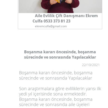
Aile Evlilik Çift Danışmanı Ekrem
Culfa 0533 373 81 23
ekremculfa@gmail.com
Boşanma kararı öncesinde, boşanma
sürecinde ve sonrasında Yapılacaklar
1
22/10/2021
Boşanma kararı öncesinde, boşanma
sürecinde ve sonrasında Yapılacaklar
Son araştırmalara göre evliliklerin yarısı ilk
yedi yıl içerisinde sona ermektedir.
Boşanma kararı öncesinde, boşanma
sürecinde ve sonrasında aile üyeleri