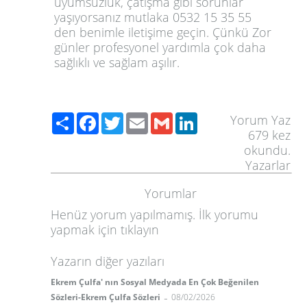
uyumsuzluk, çatışma gibi sorunlar
yaşıyorsanız mutlaka 0532 15 35 55
den benimle iletişime geçin. Çünkü Zor
günler profesyonel yardımla çok daha
sağlıklı ve sağlam aşılır.
Paylaş
Facebook
Twitter
Email
Gmail
LinkedIn
Yorum Yaz
679
kez
okundu.
Yazarlar
Yorumlar
Henüz yorum yapılmamış. İlk yorumu
yapmak için
tıklayın
Yazarın diğer yazıları
Ekrem Çulfa' nın Sosyal Medyada En Çok Beğenilen
-
Sözleri-Ekrem Çulfa Sözleri
08/02/2026