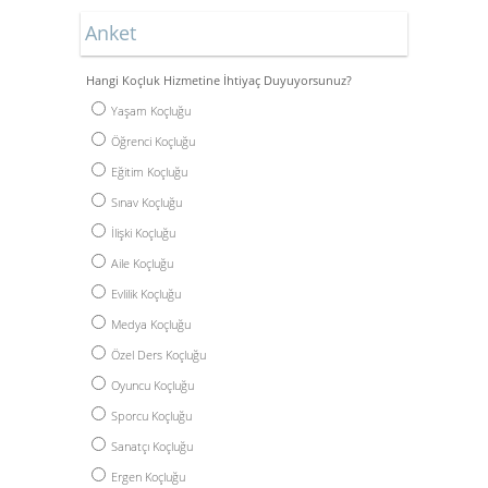
Anket
Hangi Koçluk Hizmetine İhtiyaç Duyuyorsunuz?
Yaşam Koçluğu
Öğrenci Koçluğu
Eğitim Koçluğu
Sınav Koçluğu
İlişki Koçluğu
Aile Koçluğu
Evlilik Koçluğu
Medya Koçluğu
Özel Ders Koçluğu
Oyuncu Koçluğu
Sporcu Koçluğu
Sanatçı Koçluğu
Ergen Koçluğu