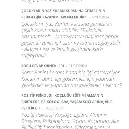
kavgalar önemli sorunlardır.
ÇOCUKLARIN YAZ KURAN KURSU’NA GİTMESİNİN
-
PSİKOLOJİK KAZANIMLARI NELERDİR?
02/07/2024
Çocukların yaz Kur'an kursuna gitmesinin
çeşitli kazanımları olabilir: *Psikolojik
Kazanımlar*: - Maneviyat ve dini inançlarını
güçlendirebilir, iç huzur ve tatmin sağlayabilir.
- Aidiyet hissi ve kimlik gelişimine katkı
sağlayabilir.
-
SORU CEVAP ÖRNEKLERİ
01/07/2024
Soru: Benim kocam bana hiç ilgi göstermiyor.
Kocamın bana ilgi göstermesi için yapmam
gerekenler ve yapmamam gerekenler nelerdir?
POZİTİF PSİKOLOJİ KOÇLUĞU EĞİTİMİ ALMANIN
BİREYLERE, PSİKOLOGLARA, YAŞAM KOÇLARINA, AİLE
-
EVLİLİK ÇİF
30/06/2024
Pozitif Psikoloji Koçluğu Eğitimi Almanın
Bireylere, Psikologlara, Yaşam Koçlarına, Aile
Evlilik Çift Terapistlerine, Öğretmenlere ve