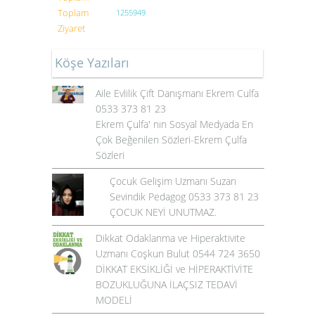
Toplam
1255949
Ziyaret
Köşe Yazıları
Aile Evlilik Çift Danışmanı Ekrem Culfa
0533 373 81 23
Ekrem Çulfa' nın Sosyal Medyada En
Çok Beğenilen Sözleri-Ekrem Çulfa
Sözleri
Çocuk Gelişim Uzmanı Suzan
Sevindik Pedagog 0533 373 81 23
ÇOCUK NEYİ UNUTMAZ.
Dikkat Odaklanma ve Hiperaktivite
Uzmanı Coşkun Bulut 0544 724 3650
DİKKAT EKSİKLİĞİ ve HİPERAKTİVİTE
BOZUKLUĞUNA İLAÇSIZ TEDAVİ
MODELİ