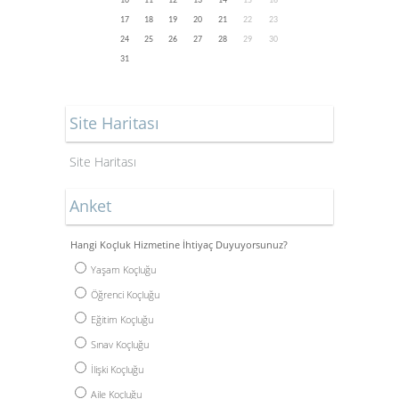
10
11
12
13
14
15
16
17
18
19
20
21
22
23
24
25
26
27
28
29
30
31
Site Haritası
Site Haritası
Anket
Hangi Koçluk Hizmetine İhtiyaç Duyuyorsunuz?
Yaşam Koçluğu
Öğrenci Koçluğu
Eğitim Koçluğu
Sınav Koçluğu
İlişki Koçluğu
Aile Koçluğu