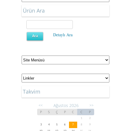
Ürün Ara
Detaylı Ara
Takvim
Ağustos 2026
<<
>>
P
S
Ç
P
C
C
P
1
2
3
4
5
6
7
8
9