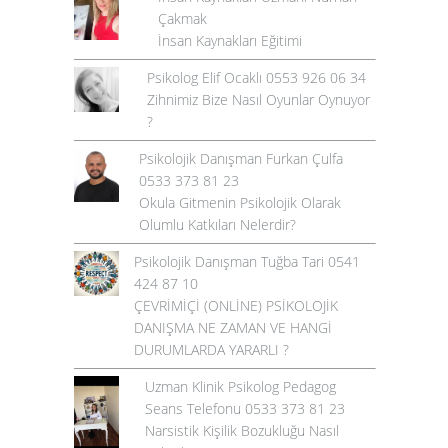
Çakmak
İnsan Kaynakları Eğitimi
Psikolog Elif Ocaklı 0553 926 06 34
Zihnimiz Bize Nasıl Oyunlar Oynuyor
?
Psikolojik Danışman Furkan Çulfa
0533 373 81 23
Okula Gitmenin Psikolojik Olarak
Olumlu Katkıları Nelerdir?
Psikolojik Danışman Tuğba Tari 0541
424 87 10
ÇEVRİMİÇİ (ONLİNE) PSİKOLOJİK
DANIŞMA NE ZAMAN VE HANGİ
DURUMLARDA YARARLI ?
Uzman Klinik Psikolog Pedagog
Seans Telefonu 0533 373 81 23
Narsistik Kişilik Bozukluğu Nasıl