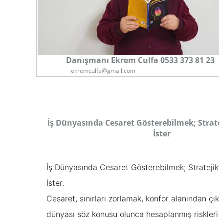
Danışmanı Ekrem Culfa 0533 373 81 23
ekremculfa@gmail.com
1
İş Dünyasında Cesaret Gösterebilmek; Strate
İster
İş Dünyasında Cesaret Gösterebilmek; Stratejik
İster.
Cesaret, sınırları zorlamak, konfor alanından ç
dünyası söz konusu olunca hesaplanmış riskleri 