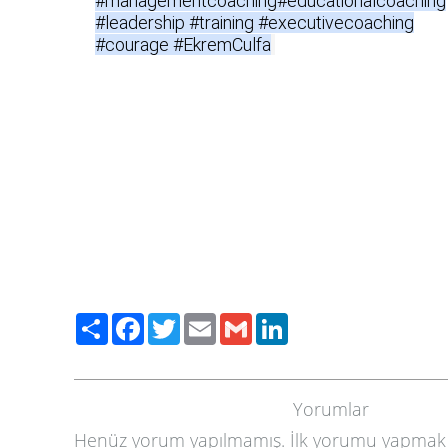
#managementcoaching#educationalcoaching

#leadership #training #executivecoaching

#courage #EkremCulfa
Paylaş
Facebook
Twitter
Email
Gmail
LinkedIn
Yorumlar
Henüz yorum yapılmamış. İlk yorumu yapmak