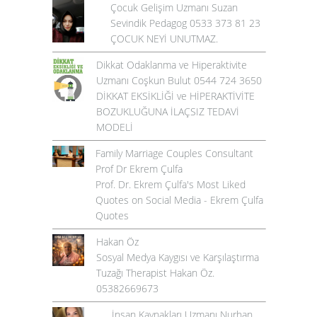
Çocuk Gelişim Uzmanı Suzan
Sevindik Pedagog 0533 373 81 23
ÇOCUK NEYİ UNUTMAZ.
Dikkat Odaklanma ve Hiperaktivite
Uzmanı Coşkun Bulut 0544 724 3650
DİKKAT EKSİKLİĞİ ve HİPERAKTİVİTE
BOZUKLUĞUNA İLAÇSIZ TEDAVİ
MODELİ
Family Marriage Couples Consultant
Prof Dr Ekrem Çulfa
Prof. Dr. Ekrem Çulfa's Most Liked
Quotes on Social Media - Ekrem Çulfa
Quotes
Hakan Öz
Sosyal Medya Kaygısı ve Karşılaştırma
Tuzağı Therapist Hakan Öz.
05382669673
İnsan Kaynakları Uzmanı Nurhan