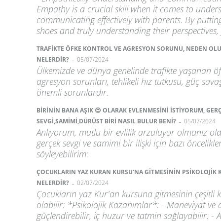
Empathy is a crucial skill when it comes to unde
communicating effectively with parents. By putting
shoes and truly understanding their perspectives,
TRAFİKTE ÖFKE KONTROL VE AGRESYON SORUNU, NEDEN OLU
-
NELERDİR?
05/07/2024
Ülkemizde ve dünya genelinde trafikte yaşanan öf
agresyon sorunları, tehlikeli hız tutkusu, güç sava
önemli sorunlardır.
BİRİNİN BANA AŞIK 😍 OLARAK EVLENMESİNİ İSTİYORUM, GER
-
SEVGİ,SAMİMİ,DÜRÜST BİRİ NASIL BULUR BENİ?
05/07/2024
Anlıyorum, mutlu bir evlilik arzuluyor olmanız o
gerçek sevgi ve samimi bir ilişki için bazı öncelik
söyleyebilirim:
ÇOCUKLARIN YAZ KURAN KURSU’NA GİTMESİNİN PSİKOLOJİK 
-
NELERDİR?
02/07/2024
Çocukların yaz Kur'an kursuna gitmesinin çeşitli 
olabilir: *Psikolojik Kazanımlar*: - Maneviyat ve d
güçlendirebilir, iç huzur ve tatmin sağlayabilir. - A