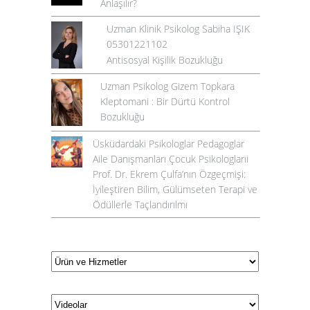
Anlaşılır?
Uzman Klinik Psikolog Sabiha IŞIK
05301221102
Antisosyal Kişilik Bozukluğu
Uzman Psikolog Gizem Topkara
Kleptomani : Bir Dürtü Kontrol
Bozukluğu
Üsküdardaki Psikologlar Pedagoglar
Aile Danışmanları Çocuk Psikologlarıi
Prof. Dr. Ekrem Çulfa’nın Özgeçmişi:
İyileştiren Bilim, Gülümseten Terapi ve
Ödüllerle Taçlandırılmı