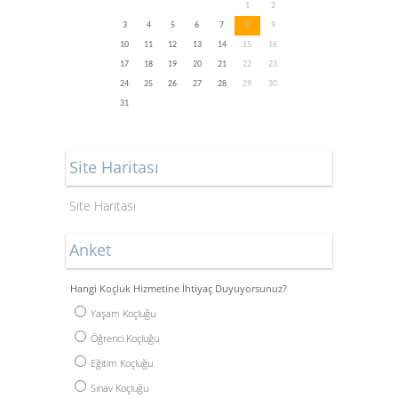
1
2
3
4
5
6
7
8
9
10
11
12
13
14
15
16
17
18
19
20
21
22
23
24
25
26
27
28
29
30
31
Site Haritası
Site Haritası
Anket
Hangi Koçluk Hizmetine İhtiyaç Duyuyorsunuz?
Yaşam Koçluğu
Öğrenci Koçluğu
Eğitim Koçluğu
Sınav Koçluğu