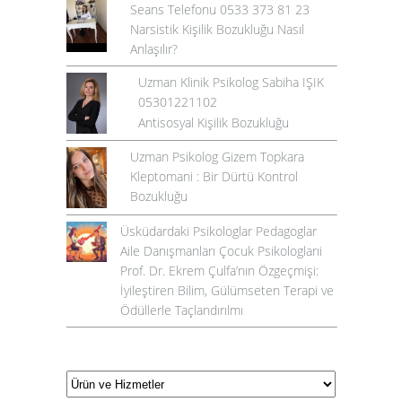
Seans Telefonu 0533 373 81 23
Narsistik Kişilik Bozukluğu Nasıl
Anlaşılır?
Uzman Klinik Psikolog Sabiha IŞIK
05301221102
Antisosyal Kişilik Bozukluğu
Uzman Psikolog Gizem Topkara
Kleptomani : Bir Dürtü Kontrol
Bozukluğu
Üsküdardaki Psikologlar Pedagoglar
Aile Danışmanları Çocuk Psikologlarıi
Prof. Dr. Ekrem Çulfa’nın Özgeçmişi:
İyileştiren Bilim, Gülümseten Terapi ve
Ödüllerle Taçlandırılmı