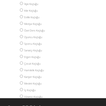
İlişki Koçluğu
Aile Koçluğu
Evlilik Koçluğu
Medya Koçluğu
Özel Ders Koçluğu
Oyuncu Koçluğu
Sporcu Koçluğu
Sanatçı Koçluğu
Ergen Koçluğu
Çocuk Koçluğu
Hamilelik Koçluğu
Kariyer Koçluğu
Meslek Koçluğu
İş Koçluğu
Yönetici Koçluğu
Akademik Koçluk