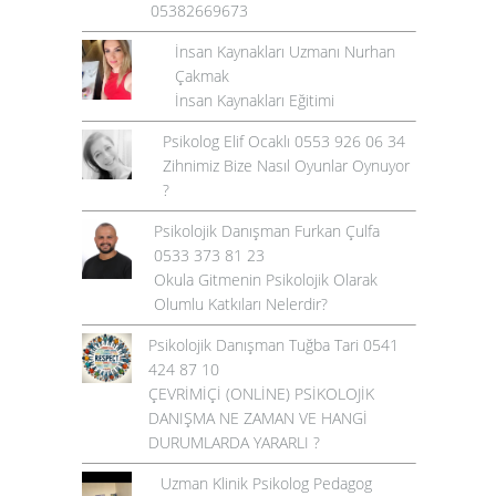
05382669673
İnsan Kaynakları Uzmanı Nurhan
Çakmak
İnsan Kaynakları Eğitimi
Psikolog Elif Ocaklı 0553 926 06 34
Zihnimiz Bize Nasıl Oyunlar Oynuyor
?
Psikolojik Danışman Furkan Çulfa
0533 373 81 23
Okula Gitmenin Psikolojik Olarak
Olumlu Katkıları Nelerdir?
Psikolojik Danışman Tuğba Tari 0541
424 87 10
ÇEVRİMİÇİ (ONLİNE) PSİKOLOJİK
DANIŞMA NE ZAMAN VE HANGİ
DURUMLARDA YARARLI ?
Uzman Klinik Psikolog Pedagog