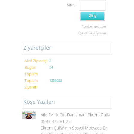
Şifre
Parolamı unuttum
Üye olmak istiyorum
Ziyaretçiler
Aktif Ziyaretçi
2
Bugün
34
Toplam
Toplam
1256022
Ziyaret
Köşe Yazıları
Aile Evlilik Çift Danışmanı Ekrem Culfa
0533 373 81 23
Ekrem Çulfa' nın Sosyal Medyada En