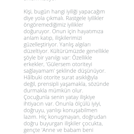
Kişi, bugün hangi iyiliği yapacağım
diye yola çıkmalı. Rastgele iyilikler
öngöremediğimiz iyilikler
doğuruyor. Onun için hayatımıza
anlam katıp, ilişkilerimizi
güzelleştiriyor. Yanlış algıları
düzeltiyor. Kültürümüzde genellikle
şöyle bir yanılgı var: Özellikle
erkekler, ‘Gülersem otoriteyi
sağlayamam’ şeklinde düşünüyor.
Hâlbuki otorite surat asıklığıyla
değil, prensipli yaşamakla, sözünde
durmakla mümkün olur.
Çocuğunla senin yatay ilişkiye
ihtiyacın var. Onunla ölçülü iyiyi,
doğruyu, yanlışı konuşabilmen
lazım. Hiç konuşmayan, doğrudan
doğru buyurgan ilişkiler çocukta,
gençte ‘Anne ve babam beni