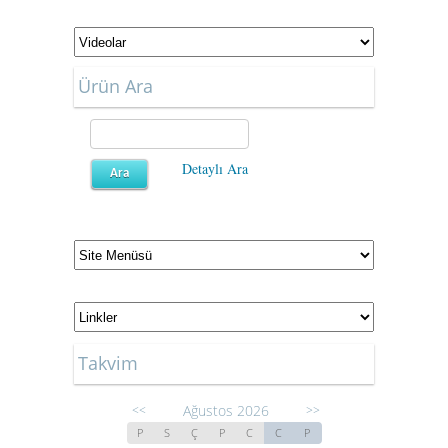
Ürün Ara
Detaylı Ara
Takvim
Ağustos 2026
<<
>>
P
S
Ç
P
C
C
P