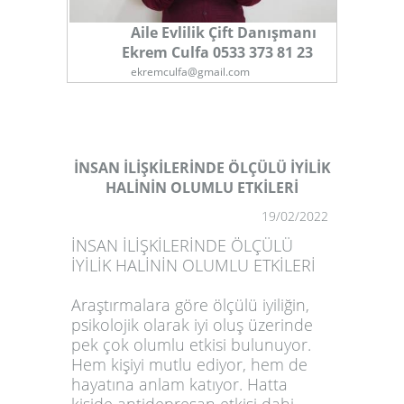
Aile Evlilik Çift Danışmanı
Ekrem Culfa 0533 373 81 23
ekremculfa@gmail.com
İNSAN İLİŞKİLERİNDE ÖLÇÜLÜ İYİLİK
HALİNİN OLUMLU ETKİLERİ
1
19/02/2022
İNSAN İLİŞKİLERİNDE ÖLÇÜLÜ
İYİLİK HALİNİN OLUMLU ETKİLERİ
Araştırmalara göre ölçülü iyiliğin,
psikolojik olarak iyi oluş üzerinde
pek çok olumlu etkisi bulunuyor.
Hem kişiyi mutlu ediyor, hem de
hayatına anlam katıyor. Hatta