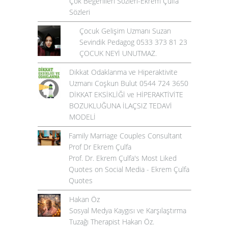
Çok Beğenilen Sözleri-Ekrem Çulfa
Sözleri
Çocuk Gelişim Uzmanı Suzan
Sevindik Pedagog 0533 373 81 23
ÇOCUK NEYİ UNUTMAZ.
Dikkat Odaklanma ve Hiperaktivite
Uzmanı Coşkun Bulut 0544 724 3650
DİKKAT EKSİKLİĞİ ve HİPERAKTİVİTE
BOZUKLUĞUNA İLAÇSIZ TEDAVİ
MODELİ
Family Marriage Couples Consultant
Prof Dr Ekrem Çulfa
Prof. Dr. Ekrem Çulfa's Most Liked
Quotes on Social Media - Ekrem Çulfa
Quotes
Hakan Öz
Sosyal Medya Kaygısı ve Karşılaştırma
Tuzağı Therapist Hakan Öz.