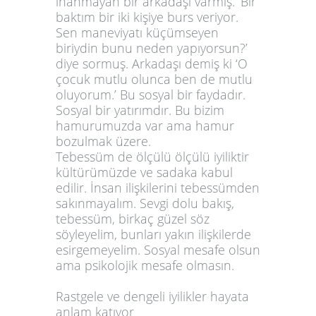
inanmayan bir arkadaşı varmış. ‘Bir
baktım bir iki kişiye burs veriyor.
Sen maneviyatı küçümseyen
biriydin bunu neden yapıyorsun?’
diye sormuş. Arkadaşı demiş ki ‘O
çocuk mutlu olunca ben de mutlu
oluyorum.’ Bu sosyal bir faydadır.
Sosyal bir yatırımdır. Bu bizim
hamurumuzda var ama hamur
bozulmak üzere.
Tebessüm de ölçülü ölçülü iyiliktir
kültürümüzde ve sadaka kabul
edilir. İnsan ilişkilerini tebessümden
sakınmayalım. Sevgi dolu bakış,
tebessüm, birkaç güzel söz
söyleyelim, bunları yakın ilişkilerde
esirgemeyelim. Sosyal mesafe olsun
ama psikolojik mesafe olmasın.
Rastgele ve dengeli iyilikler hayata
anlam katıyor