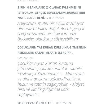
BİRİNİN BANA AŞIK 😍 OLARAK EVLENMESİNİ
İSTİYORUM, GERÇEK SEVGİ,SAMİMİ,DÜRÜST BİRİ
-
NASIL BULUR BENİ?
05/07/2024
Anlıyorum, mutlu bir evlilik arzuluyor
olmanız oldukça doğal. Ancak gerçek
sevgi ve samimi bir ilişki için bazı
öncelikler olduğunu söyleyebilirim:
ÇOCUKLARIN YAZ KURAN KURSU’NA GİTMESİNİN
-
PSİKOLOJİK KAZANIMLARI NELERDİR?
02/07/2024
Çocukların yaz Kur'an kursuna
gitmesinin çeşitli kazanımları olabilir:
*Psikolojik Kazanımlar*: - Maneviyat
ve dini inançlarını güçlendirebilir, iç
huzur ve tatmin sağlayabilir. - Aidiyet
hissi ve kimlik gelişimine katkı
sağlayabilir.
-
SORU CEVAP ÖRNEKLERİ
01/07/2024