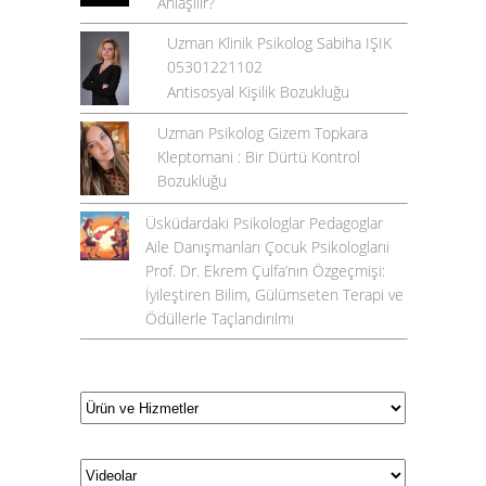
Anlaşılır?
Uzman Klinik Psikolog Sabiha IŞIK
05301221102
Antisosyal Kişilik Bozukluğu
Uzman Psikolog Gizem Topkara
Kleptomani : Bir Dürtü Kontrol
Bozukluğu
Üsküdardaki Psikologlar Pedagoglar
Aile Danışmanları Çocuk Psikologlarıi
Prof. Dr. Ekrem Çulfa’nın Özgeçmişi:
İyileştiren Bilim, Gülümseten Terapi ve
Ödüllerle Taçlandırılmı