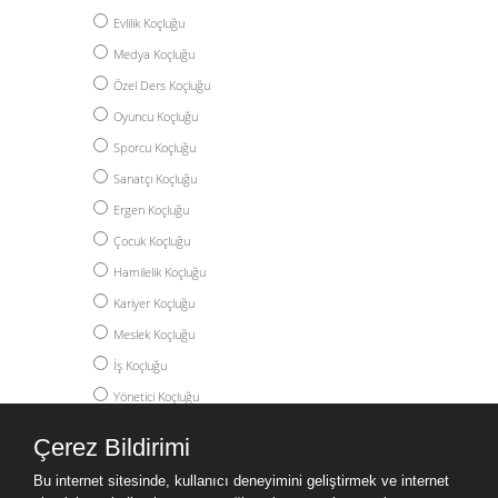
Evlilik Koçluğu
Medya Koçluğu
Özel Ders Koçluğu
Oyuncu Koçluğu
Sporcu Koçluğu
Sanatçı Koçluğu
Ergen Koçluğu
Çocuk Koçluğu
Hamilelik Koçluğu
Kariyer Koçluğu
Meslek Koçluğu
İş Koçluğu
Yönetici Koçluğu
Akademik Koçluk
Çerez Bildirimi
Yüksek Lisans Koçluğu
Bu internet sitesinde, kullanıcı deneyimini geliştirmek ve internet
Doktora Koçluğu