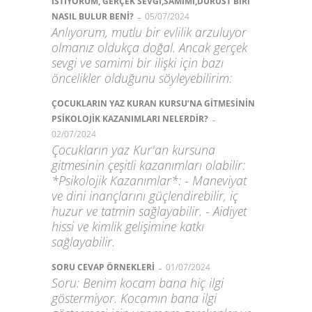
İSTİYORUM, GERÇEK SEVGİ,SAMİMİ,DÜRÜST BİRİ
-
NASIL BULUR BENİ?
05/07/2024
Anlıyorum, mutlu bir evlilik arzuluyor
olmanız oldukça doğal. Ancak gerçek
sevgi ve samimi bir ilişki için bazı
öncelikler olduğunu söyleyebilirim:
ÇOCUKLARIN YAZ KURAN KURSU’NA GİTMESİNİN
-
PSİKOLOJİK KAZANIMLARI NELERDİR?
02/07/2024
Çocukların yaz Kur'an kursuna
gitmesinin çeşitli kazanımları olabilir:
*Psikolojik Kazanımlar*: - Maneviyat
ve dini inançlarını güçlendirebilir, iç
huzur ve tatmin sağlayabilir. - Aidiyet
hissi ve kimlik gelişimine katkı
sağlayabilir.
-
SORU CEVAP ÖRNEKLERİ
01/07/2024
Soru: Benim kocam bana hiç ilgi
göstermiyor. Kocamın bana ilgi