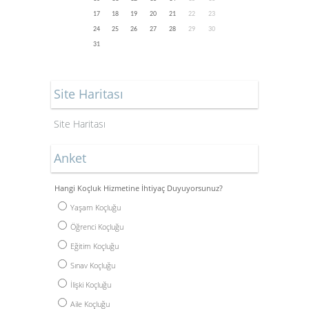
17
18
19
20
21
22
23
24
25
26
27
28
29
30
31
Site Haritası
Site Haritası
Anket
Hangi Koçluk Hizmetine İhtiyaç Duyuyorsunuz?
Yaşam Koçluğu
Öğrenci Koçluğu
Eğitim Koçluğu
Sınav Koçluğu
İlişki Koçluğu
Aile Koçluğu