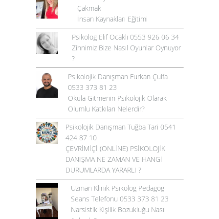
Çakmak
İnsan Kaynakları Eğitimi
Psikolog Elif Ocaklı 0553 926 06 34
Zihnimiz Bize Nasıl Oyunlar Oynuyor
?
Psikolojik Danışman Furkan Çulfa
0533 373 81 23
Okula Gitmenin Psikolojik Olarak
Olumlu Katkıları Nelerdir?
Psikolojik Danışman Tuğba Tari 0541
424 87 10
ÇEVRİMİÇİ (ONLİNE) PSİKOLOJİK
DANIŞMA NE ZAMAN VE HANGİ
DURUMLARDA YARARLI ?
Uzman Klinik Psikolog Pedagog
Seans Telefonu 0533 373 81 23
Narsistik Kişilik Bozukluğu Nasıl