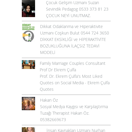
Çocuk Gelişim Uzmanı Suzan
Sevindik Pedagog 0533 373 81 23
ÇOCUK NEYİ UNUTMAZ.
Dikkat Odaklanma ve Hiperaktivite
Uzmanı Coşkun Bulut 0544 724 3650
DİKKAT EKSİKLİĞİ ve HİPERAKTİVİTE
BOZUKLUĞUNA İLAÇSIZ TEDAVİ
MODELİ
Family Marriage Couples Consultant
Prof Dr Ekrem Çulfa
Prof. Dr. Ekrem Çulfa's Most Liked
Quotes on Social Media - Ekrem Çulfa
Quotes
Hakan Öz
Sosyal Medya Kaygısı ve Karşılaştırma
Tuzağı Therapist Hakan Öz.
05382669673
İnsan Kaynakları Uzmanı Nurhan