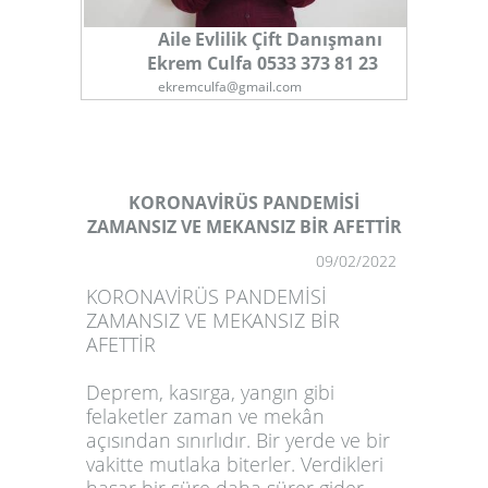
Aile Evlilik Çift Danışmanı
Ekrem Culfa 0533 373 81 23
ekremculfa@gmail.com
KORONAVİRÜS PANDEMİSİ
ZAMANSIZ VE MEKANSIZ BİR AFETTİR
1
09/02/2022
KORONAVİRÜS PANDEMİSİ
ZAMANSIZ VE MEKANSIZ BİR
AFETTİR
Deprem, kasırga, yangın gibi
felaketler zaman ve mekân
açısından sınırlıdır. Bir yerde ve bir
vakitte mutlaka biterler. Verdikleri