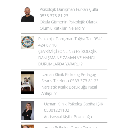
Psikolojik Danışman Furkan Çulfa
0533 373 81 23
Okula Gitmenin Psikolojik Olarak
Olumlu Katkıları Nelerdir?
Psikolojik Danışman Tuğba Tari 0541
424 87 10
ÇEVRİMİÇİ (ONLİNE) PSİKOLOJİK
DANIŞMA NE ZAMAN VE HANGİ
DURUMLARDA YARARLI ?
Uzman Klinik Psikolog Pedagog
Seans Telefonu 0533 373 81 23
Narsistik Kişilik Bozukluğu Nasıl
Anlaşılır?
Uzman Klinik Psikolog Sabiha IŞIK
05301221102
Antisosyal Kişilik Bozukluğu
Uzman Psikolog Gizem Topkara