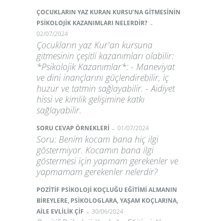
ÇOCUKLARIN YAZ KURAN KURSU’NA GİTMESİNİN
-
PSİKOLOJİK KAZANIMLARI NELERDİR?
02/07/2024
Çocukların yaz Kur'an kursuna
gitmesinin çeşitli kazanımları olabilir:
*Psikolojik Kazanımlar*: - Maneviyat
ve dini inançlarını güçlendirebilir, iç
huzur ve tatmin sağlayabilir. - Aidiyet
hissi ve kimlik gelişimine katkı
sağlayabilir.
-
SORU CEVAP ÖRNEKLERİ
01/07/2024
Soru: Benim kocam bana hiç ilgi
göstermiyor. Kocamın bana ilgi
göstermesi için yapmam gerekenler ve
yapmamam gerekenler nelerdir?
POZİTİF PSİKOLOJİ KOÇLUĞU EĞİTİMİ ALMANIN
BİREYLERE, PSİKOLOGLARA, YAŞAM KOÇLARINA,
-
AİLE EVLİLİK ÇİF
30/06/2024