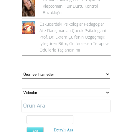
Kleptomani : Bir Dürtü Kontrol
Bozukluğu
Üsküdardaki Psikologlar Pedagoglar
Aile Danışmanları Çocuk Psikologlarıi
Prof. Dr. Ekrem Çulfa’nın Özgeçmişi:
İyileştiren Bilim, Gülümseten Terapi ve
Ödüllerle Taçlandırılmı
Ürün Ara
Detaylı Ara