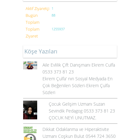
Aktif Ziyaretçi
1
Bugün
88
Toplam
Toplam
1255937
Ziyaret
Köşe Yazıları
Aile Evlilik Çift Danışmanı Ekrem Culfa
0533 373 81 23
Ekrem Çulfa' nın Sosyal Medyada En
Çok Beğenilen Sözleri-Ekrem Çulfa
Sözleri
Çocuk Gelişim Uzmanı Suzan
Sevindik Pedagog 0533 373 81 23
ÇOCUK NEYİ UNUTMAZ.
Dikkat Odaklanma ve Hiperaktivite
Uzmanı Coşkun Bulut 0544 724 3650