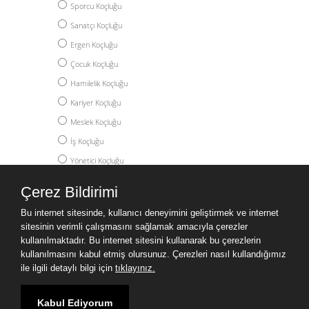
Sporcu Koçluğu
Sanatçı Koçluğu
Ergen Koçluğu
Çocuk Koçluğu
Hamilelik Koçluğu
Kariyer Koçluğu
Meslek Koçluğu
İş Koçluğu
Yönetici Koçluğu
Akademik Koçluk
Çerez Bildirimi
Yüksek Lisans Koçluğu
Bu internet sitesinde, kullanıcı deneyimini geliştirmek ve internet
Doktora Koçluğu
sitesinin verimli çalışmasını sağlamak amacıyla çerezler
Post Doc Koçluğu
kullanılmaktadır. Bu internet sitesini kullanarak bu çerezlerin
kullanılmasını kabul etmiş olursunuz. Çerezleri nasıl kullandığımız
Yurtdışı Eğitim Koçluğu
ile ilgili detaylı bilgi için
tıklayınız.
Kişisel Gelişim Koçluğu
Kabul Ediyorum