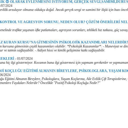
ŞIK 😍 OLARAK EVLENMESİNİ İSTİYORUM, GERÇEK SEVGİ,SAMİMİ,DÜRÜS
/07/2024
evlilik arzuluyor olmanız oldukça doğal. Ancak gerçek sevgi ve samimi bir ilişki için bazı önce
 KONTROL VE AGRESYON SORUNU, NEDEN OLUR? ÇÖZÜM ÖNERİLERİ NE
nelinde trafikte yaşanan öfke patlamaları, agresyon sorunları, tehlikeli hız tutkusu, güç savaş
Z KURAN KURSU’NA GİTMESİNİN PSİKOLOJİK KAZANIMLARI NELERDİR
 kursuna gitmesinin çeşitli kazanımları olabilir: *Psikolojik Kazanımlar*: - Maneviyat ve dini
ur ve tatmin sağlayabilir. - Aidiyet hissi ve kimlik gelişimine katkı sağlayabilir.
NEKLERİ
-
01/07/2024
na hiç ilgi göstermiyor. Kocamın bana ilgi göstermesi için yapmam gerekenler ve yapmamam
OJİ KOÇLUĞU EĞİTİMİ ALMANIN BİREYLERE, PSİKOLOGLARA, YAŞAM KO
06/2024
luğu Eğitimi Almanın Bireylere, Psikologlara, Yaşam Koçlarına, Aile Evlilik Çift Terapistlerine
ilenenlere Faydaları Nelerdir? Öncelikle "Pozitif Psikoloji Koçluğu Nedir?"