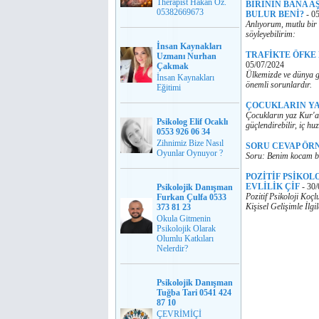
Therapist Hakan Öz.
BİRİNİN BANA A
05382669673
BULUR BENİ?
-
05
Anlıyorum, mutlu bir 
söyleyebilirim:
İnsan Kaynakları
TRAFİKTE ÖFKE
Uzmanı Nurhan
05/07/2024
Çakmak
Ülkemizde ve dünya ge
İnsan Kaynakları
önemli sorunlardır.
Eğitimi
ÇOCUKLARIN YA
Çocukların yaz Kur'an
Psikolog Elif Ocaklı
güçlendirebilir, iç huz
0553 926 06 34
Zihnimiz Bize Nasıl
SORU CEVAP ÖR
Oyunlar Oynuyor ?
Soru: Benim kocam ba
POZİTİF PSİKOL
EVLİLİK ÇİF
-
30/
Psikolojik Danışman
Pozitif Psikoloji Koç
Furkan Çulfa 0533
Kişisel Gelişimle İlg
373 81 23
Okula Gitmenin
Psikolojik Olarak
Olumlu Katkıları
Nelerdir?
Psikolojik Danışman
Tuğba Tari 0541 424
87 10
ÇEVRİMİÇİ