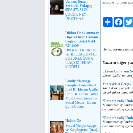
Uzmanı Suzan
accounts for your que
Sevindik Pedagog
0533 373 81 23
ÇOCUK NEYİ
UNUTMAZ.
Paylaş
Faceb
Dikkat Odaklanma ve
Hiperaktivite Uzmanı
Coşkun Bulut 0544
724 3650
Henüz yorum yapılma
DİKKAT EKSİKLİĞİ
ve HİPERAKTİVİTE
BOZUKLUĞUNA
Yazarın diğer yaz
İLAÇSIZ TEDAVİ
MODELİ
Ekrem Çulfa' nın S
Ekrem Çulfa' nın Sos
Family Marriage
Yaz Aşkları Gerçek
Couples Consultant
Yaz Aşkları Gerçek Bi
Prof Dr Ekrem Çulfa
birçok faktör bunu etk
Prof. Dr. Ekrem Çulfa's
Most Liked Quotes on
*Empathically Und
Social Media - Ekrem
*Empathically Unders
Çulfa Quotes
communicating effecti
*Empathically Und
Hakan Öz
*Empathically Unders
Sosyal Medya Kaygısı
communicating effecti
ve Karşılaştırma Tuzağı