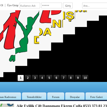
 Ol
Üye Girişi
1
2
3
4
5
6
7
8
9
10
man Kadromuz
Temsilcilikler
Forum
Dosyalar
Foto Galeri
Aile Evlilik Çift Danışmanı Ekrem Culfa 0533 373 81 2