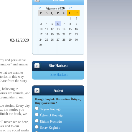
<<
Ağustos 2026
>>
P
S
Ç
P
C
C
P
1
2
3
4
5
6
7
8
9
10
11
12
13
14
15
16
17
18
19
20
21
22
23
02/12/2020
24
25
26
27
28
29
30
31
tchy and persuasive
hniques" and similar
Site Haritası
e what we want to
Site Haritası
ories in this way.
share from the story
, believing in
Anket
tories are animals, and
accumulates in our
Hangi Koçluk Hizmetine İhtiyaç
Duyuyorsunuz?
tle stories. Every day,
Yaşam Koçluğu
ow, the stories you
 finish the book, we
Öğrenci Koçluğu
Eğitim Koçluğu
ill never see or hear,
lves and to our
Sınav Koçluğu
ne or my social media