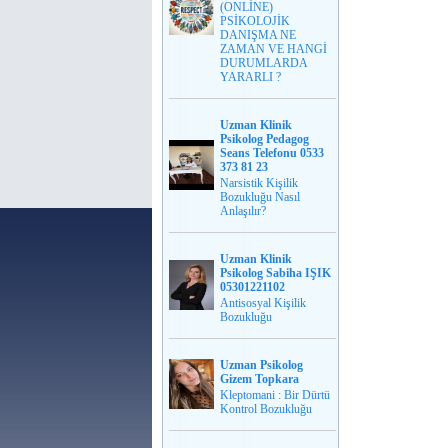
(ONLİNE)
PSİKOLOJİK
DANIŞMA NE
ZAMAN VE HANGİ
DURUMLARDA
YARARLI ?
Uzman Klinik
Psikolog Pedagog
Seans Telefonu 0533
373 81 23
Narsistik Kişilik
Bozukluğu Nasıl
Anlaşılır?
Uzman Klinik
Psikolog Sabiha IŞIK
05301221102
Antisosyal Kişilik
Bozukluğu
Uzman Psikolog
Gizem Topkara
Kleptomani : Bir Dürtü
Kontrol Bozukluğu