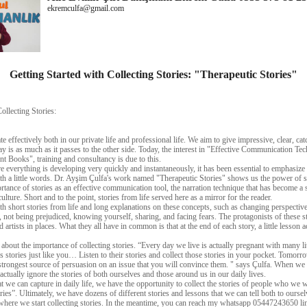
ekremculfa@gmail.com
Getting Started with Collecting Stories: "Therapeutic Stories"
ollecting Stories:
effectively both in our private life and professional life. We aim to give impressive, clear, ca
 is as much as it passes to the other side. Today, the interest in "Effective Communication Tec
 Books", training and consultancy is due to this.
e everything is developing very quickly and instantaneously, it has been essential to emphasiz
ith a little words. Dr. Ayşim Çulfa's work named "Therapeutic Stories" shows us the power of st
tance of stories as an effective communication tool, the narration technique that has become a 
ulture. Short and to the point, stories from life served here as a mirror for the reader.
h short stories from life and long explanations on these concepts, such as changing perspective
 not being prejudiced, knowing yourself, sharing, and facing fears. The protagonists of these s
artists in places. What they all have in common is that at the end of each story, a little lesson 
about the importance of collecting stories. “Every day we live is actually pregnant with many lit
's stories just like you… Listen to their stories and collect those stories in your pocket. Tomorr
r strongest source of persuasion on an issue that you will convince them. " says Çulfa. When we
tually ignore the stories of both ourselves and those around us in our daily lives.
t we can capture in daily life, we have the opportunity to collect the stories of people who we w
ies”. Ultimately, we have dozens of different stories and lessons that we can tell both to ourse
where we start collecting stories. In the meantime, you can reach my whatsapp 05447243650 li