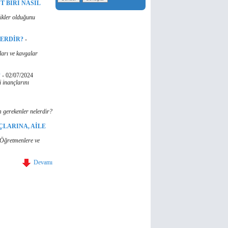
T BİRİ NASIL
likler olduğunu
LERDİR?
-
ları ve kavgalar
?
-
02/07/2024
 inançlarını
 gerekenler nelerdir?
ÇLARINA, AİLE
, Öğretmenlere ve
Devamı