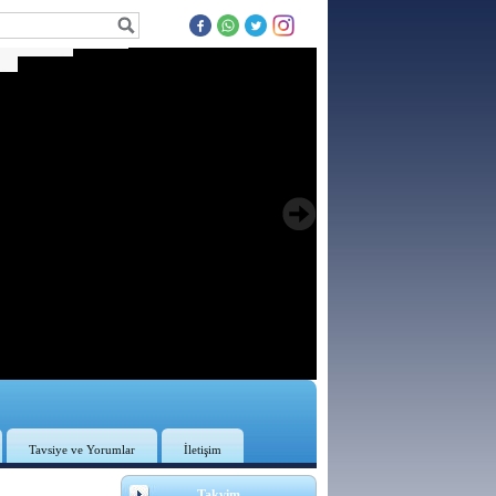
Tavsiye ve Yorumlar
İletişim
3
Takvim