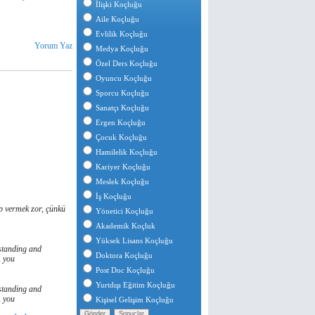
İlişki Koçluğu
Aile Koçluğu
Evlilik Koçluğu
Yorum Yaz
Medya Koçluğu
Özel Ders Koçluğu
Oyuncu Koçluğu
Sporcu Koçluğu
Sanatçı Koçluğu
Ergen Koçluğu
Çocuk Koçluğu
Hamilelik Koçluğu
Kariyer Koçluğu
Meslek Koçluğu
İş Koçluğu
ap vermek zor, çünkü
Yönetici Koçluğu
Akademik Koçluk
Yüksek Lisans Koçluğu
standing and
Doktora Koçluğu
, you
Post Doc Koçluğu
Yurtdışı Eğitim Koçluğu
standing and
, you
Kişisel Gelişim Koçluğu