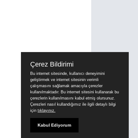
Çerez Bildirimi
Bu internet sitesinde, kullanıcı deneyimini
geliştirmek ve internet sitesinin verimli
çalışmasını sağlamak amacıyla çerezler
kullanılmaktadır. Bu internet sitesini kullanarak bu
çerezlerin kullanılmasını kabul etmiş olursunuz.
Çerezleri nasıl kullandığımız ile ilgili detaylı bilgi
için
tıklayınız.
Kabul Ediyorum