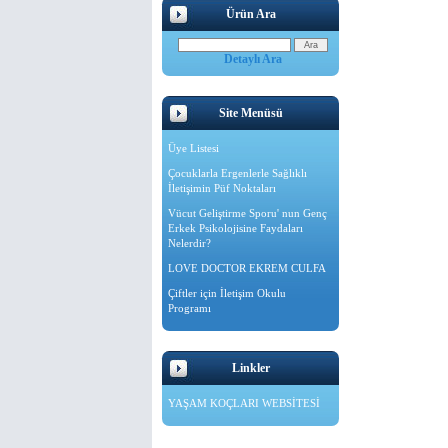
Ürün Ara
Detaylı Ara
Site Menüsü
Üye Listesi
Çocuklarla Ergenlerle Sağlıklı
İletişimin Püf Noktaları
Vücut Geliştirme Sporu' nun Genç
Erkek Psikolojisine Faydaları
Nelerdir?
LOVE DOCTOR EKREM CULFA
Çiftler için İletişim Okulu
Programı
Linkler
YAŞAM KOÇLARI WEBSİTESİ