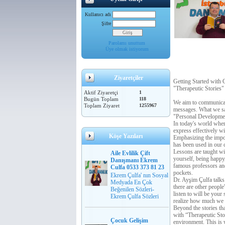
Kullanıcı adı
Şifre
Parolamı unuttum
Üye olmak istiyorum
Ziyaretçiler
Getting Started with C
"Therapeutic Stories"
Aktif Ziyaretçi
1
Bugün Toplam
118
We aim to communicate 
Toplam Ziyaret
1255967
messages. What we say
"Personal Development
In today's world wher
express effectively w
Köşe Yazıları
Emphasizing the impor
has been used in our c
Lessons are taught wit
Aile Evlilik Çift
yourself, being happy,
Danışmanı Ekrem
famous professors and 
Culfa 0533 373 81 23
pockets.
Ekrem Çulfa' nın Sosyal
Dr. Ayşim Çulfa talks 
Medyada En Çok
there are other people
Beğenilen Sözleri-
listen to will be you
Ekrem Çulfa Sözleri
realize how much we ac
Beyond the stories tha
with “Therapeutic Stor
Çocuk Gelişim
environment. This is 