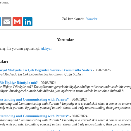
stions.
740
kez okundu.
Yazarlar
ook
Twitter
Email
Gmail
LinkedIn
Yorumlar
mış. İlk yorumu yapmak için
tıklayın
ıları
osyal Medyada En Çok Beğenilen Sözleri-Ekrem Çulfa Sözleri
-
08/02/2026
yal Medyada En Çok Beğenilen Sözleri-Ekrem Çulfa Sözleri
 Bir İlişkiye Dönüşür mü?
-
09/08/2024
r İlişkiye Dönüşür mü? Yaz aşklarının gerçek bir ilişkiye dönüşmesi konusunda kesin bir cev
iliyor. Ancak genel olarak bakıldığında, yaz aşklarının uzun vadede kalıcı olma ihtimali bi
erstanding and Communicating with Parents*
-
30/07/2024
tanding and Communicating with Parents* Empathy is a crucial skill when it comes to under
vely with parents. By putting yourself in their shoes and truly understanding their perspectives
erstanding and Communicating with Parents*
-
30/07/2024
tanding and Communicating with Parents* Empathy is a crucial skill when it comes to under
vely with parents. By putting yourself in their shoes and truly understanding their perspectives