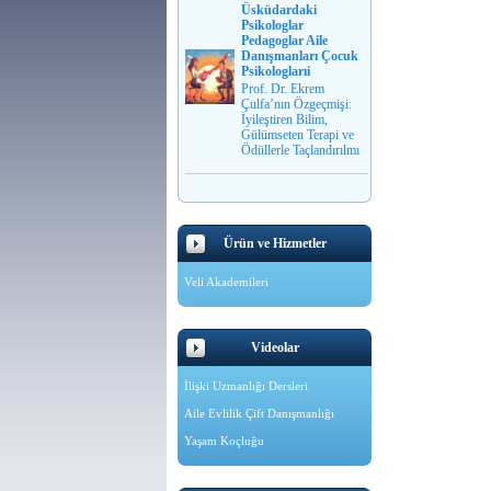
Üsküdardaki
Psikologlar
Pedagoglar Aile
Danışmanları Çocuk
Psikologlarıi
Prof. Dr. Ekrem
Çulfa’nın Özgeçmişi:
İyileştiren Bilim,
Gülümseten Terapi ve
Ödüllerle Taçlandırılmı
Ürün ve Hizmetler
Veli Akademileri
Videolar
İlişki Uzmanlığı Dersleri
Aile Evlilik Çift Danışmanlığı
Yaşam Koçluğu