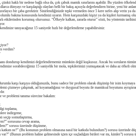
 çünkü haklı bir nedene baǧlı olsa da, çok çabuk mantık sınırlarını aşabilir. Bu yüzden öfkelendi
ıllarca dünyayı ve karşılaştıǧı olayları belli bir bakış açısıyla deǧerlendiren birine, yeni bir anl
rlayıcı bir çaba gerektirir. Sinirlendiǧinizde tepki vermeden önce 5 kere nefes alıp verin ya da
 olumlu bakma konusunda kendinizi uyarın. Hem karşınızdaki kişiyi ya da kişileri kırmamış ol
arlı etkilerinden korumuş olursunuz. “Öfkeyle kalkan, zararla oturur” sözü, bu yöntemin tarihini
yor.
endinize tanıyacaǧınız 15 saniyede hızlı bir deǧerlendirme yapabilirsiniz:
çiyor?
am verdim?
?
nı dondurup kendimizi deǧerlendirmemiz mümkün deǧil kuşkusuz. Ancak bu soruların tümünü
kendimize sorabileceǧimiz 15 saniyelik bir mola, tepkilerimizi yumuşatacak ve daha az öfkeli ol
 durumla karşı karşıya olduǧunuzda, bunu sadece bir problem olarak düşünüp bir isim koymaya ça
blemi çözmeye çalışmak, ad koyamadıǧınız ve duygusal boyutu ile mantıksal boyutunu ayrıştıra
dır.
e ve problemi tanıma sürecine bakalım:
:
lgi toplama,
mlere indirgeme,
ü seçip somutlaştırma,
lem?” sorusuna cevap arama,
oblem?” sorusu üzerinde düşünme,
 katkım ne?” (Bu konunun problem olmasına nasıl bir katkıda bulundum?) sorusu üzerinde d
ı var?” (Bunun problem haline gelmesinde içten içe suçladıǧım birileri var mı, kimler?) sorusu