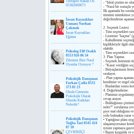
Therapist Hakan Öz.
- “Ideal çözüm ne ol
05382669673
- “Nasıl bir sonuçla 
Ilk aşamada bu sorular
tümünü mümkünse yazar
deǧerlendirme aşaması
İnsan Kaynakları
Uzmanı Nurhan
2. Seçenek Listesi:
Çakmak
- Tüm seçenekleri sır
İnsan Kaynakları
- Listenize “kaçma” (
Eğitimi
- Kabullenme seçeneǧi 
kişilikleriyle ilgili 
olabilir.
Psikolog Elif Ocaklı
- Tüm seçenekleri sıral
0553 926 06 34
3. Plan Yapma:
Zihnimiz Bize Nasıl
- Seçenek listenizin tü
Oyunlar Oynuyor ?
- “Karar verdiǧim seç
- Ihtiyaçlarınızın lis
sıralayın.
- Plan yapma aşamasın
Psikolojik Danışman
kendinize ve engel ola
Furkan Çulfa 0533
- Bunlardan sonra ken
373 81 23
4. Deǧerlendirme:
Okula Gitmenin
- Planınızı uygulamay
Psikolojik Olarak
cevap arayın.
Olumlu Katkıları
- Bulduǧunuz çözümün
Nelerdir?
neler?” sorularına ce
şeye mal olduǧuna ve 
yolu bulmakta yarar v
Psikolojik Danışman
• Yaptıǧınız planı uy
Tuğba Tari 0541 424
ulaşamıyorsanız kendin
87 10
iyisini yapmaya gayret
ÇEVRİMİÇİ
• Bazen kızgınlık ve 