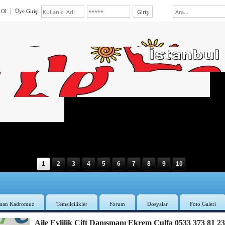
 Ol
Üye Girişi
1
2
3
4
5
6
7
8
9
10
man Kadromuz
Temsilcilikler
Forum
Dosyalar
Foto Galeri
Aile Evlilik Çift Danışmanı Ekrem Culfa 0533 373 81 2