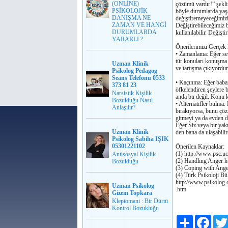
(ONLİNE)
çözümü vardır!” şekli
PSİKOLOJİK
böyle durumlarda yaşa
DANIŞMA NE
deǧiştiremeyeceǧimizi 
ZAMAN VE HANGİ
Deǧiştirebileceǧimiz b
DURUMLARDA
kullanılabilir. Deǧiş
YARARLI ?
Önerilerimizi Gerçek
• Zamanlama: Eǧer sev
tür konuları konuşma 
Uzman Klinik
ve tartışma çıkıyordur
Psikolog Pedagog
Seans Telefonu 0533
• Kaçınma: Eǧer babanı
373 81 23
öfkelendiren şeylere
Narsistik Kişilik
anda bu deǧil. Konu k
Bozukluğu Nasıl
• Alternatifler bulma:
Anlaşılır?
bırakıyorsa, bunu çözm
gitmeyi ya da evden d
Eğer Siz veya bir yak
Uzman Klinik
den bana da ulaşabilir
Psikolog Sabiha IŞIK
05301221102
Önerilen Kaynaklar:
(1) http://www.psc.u
Antisosyal Kişilik
(2) Handling Anger h
Bozukluğu
(3) Coping with Anger
(4) Türk Psikoloji Bü
http://www.psikolog.o
Uzman Psikolog
.htm
Gizem Topkara
Kleptomani : Bir Dürtü
Kontrol Bozukluğu
Paylaş
Faceb