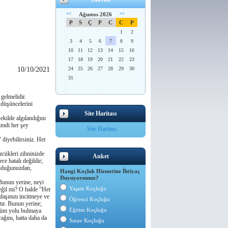
<<
Ağustos 2026
>>
P
S
Ç
P
C
C
P
1
2
3
4
5
6
7
8
9
10
11
12
13
14
15
16
17
18
19
20
21
22
23
10/10/2021
24
25
26
27
28
29
30
31
gelmelidir.
 düşüncelerini
Site Haritası
ekilde algılandıǧını
Şimdi her şey
Site Haritası
diyebilirsiniz. Her
zcükleri zihninizde
Anket
e hatalı deǧildir;
olduǧunuzdan,
Hangi Koçluk Hizmetine İhtiyaç
Duyuyorsunuz?
Bunun yerine, neyi
Yaşam Koçluğu
deǧil mi? O halde “Her
daşınızı incitmeye ve
Öğrenci Koçluğu
tır. Bunun yerine;
Eğitim Koçluğu
özüm yolu bulmaya
aǧını, hatta daha da
Sınav Koçluğu