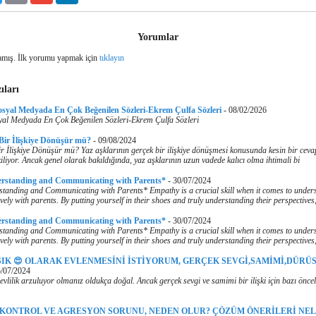
Yorumlar
mış. İlk yorumu yapmak için
tıklayın
ıları
osyal Medyada En Çok Beğenilen Sözleri-Ekrem Çulfa Sözleri
-
08/02/2026
yal Medyada En Çok Beğenilen Sözleri-Ekrem Çulfa Sözleri
 Bir İlişkiye Dönüşür mü?
-
09/08/2024
r İlişkiye Dönüşür mü? Yaz aşklarının gerçek bir ilişkiye dönüşmesi konusunda kesin bir cev
iliyor. Ancak genel olarak bakıldığında, yaz aşklarının uzun vadede kalıcı olma ihtimali bi
erstanding and Communicating with Parents*
-
30/07/2024
tanding and Communicating with Parents* Empathy is a crucial skill when it comes to under
vely with parents. By putting yourself in their shoes and truly understanding their perspectives
erstanding and Communicating with Parents*
-
30/07/2024
tanding and Communicating with Parents* Empathy is a crucial skill when it comes to under
vely with parents. By putting yourself in their shoes and truly understanding their perspectives
ŞIK 😍 OLARAK EVLENMESİNİ İSTİYORUM, GERÇEK SEVGİ,SAMİMİ,DÜRÜS
/07/2024
evlilik arzuluyor olmanız oldukça doğal. Ancak gerçek sevgi ve samimi bir ilişki için bazı önce
 KONTROL VE AGRESYON SORUNU, NEDEN OLUR? ÇÖZÜM ÖNERİLERİ NE