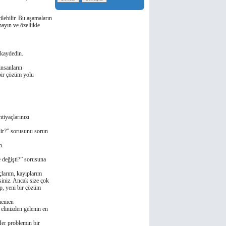
ilebilir. Bu aşamaların
ayın ve özellikle
 kaydedin.
insanların
 bir çözüm yolu
tiyaçlarınızı
lir?” sorusunu sorun
n.
 deǧişti?” sorusuna
larım, kayıplarım
siniz. Ancak size çok
p, yeni bir çözüm
 hemen
 elinizden gelenin en
Her problemin bir