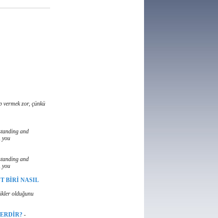
ap vermek zor, çünkü
standing and
, you
standing and
, you
T BİRİ NASIL
likler olduğunu
LERDİR?
-