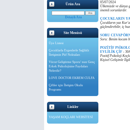
05/07/2024
Ürün Ara
Ülkemizde ve dünya ge
önemli sorunlardır.
Detaylı Ara
ÇOCUKLARIN YA
Çocukların yaz Kur'an
güçlendirebilir, iç huz
Site Menüsü
SORU CEVAP ÖR
Soru: Benim kocam ba
Üye Listesi
POZİTİF PSİKOL
Çocuklarla Ergenlerle Sağlıklı
EVLİLİK ÇİF
-
30/
İletişimin Püf Noktaları
Pozitif Psikoloji Koç
Kişisel Gelişimle İlg
Vücut Geliştirme Sporu' nun Genç
Erkek Psikolojisine Faydaları
Nelerdir?
LOVE DOCTOR EKREM CULFA
Çiftler için İletişim Okulu
Programı
Linkler
YAŞAM KOÇLARI WEBSİTESİ