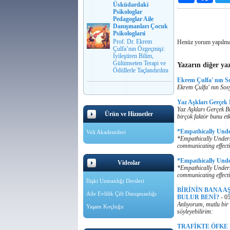
Üsküdardaki
Psikologlar
Pedagoglar Aile
Danışmanları Çocuk
Psikologlarıi
Prof. Dr. Ekrem
Henüz yorum yapılma
Çulfa’nın Özgeçmişi:
İyileştiren Bilim,
Gülümseten Terapi ve
Yazarın diğer yaz
Ödüllerle Taçlandırılmı
Ekrem Çulfa' nın S
Ekrem Çulfa' nın Sos
Yaz Aşkları Gerçek
Yaz Aşkları Gerçek Bi
Ürün ve Hizmetler
birçok faktör bunu etk
*Empathically Und
Veli Akademileri
*Empathically Unders
communicating effecti
*Empathically Und
Videolar
*Empathically Unders
communicating effecti
İlişki Uzmanlığı Dersleri
BİRİNİN BANA A
Aile Evlilik Çift Danışmanlığı
BULUR BENİ?
-
05
Anlıyorum, mutlu bir 
Yaşam Koçluğu
söyleyebilirim:
TRAFİKTE ÖFKE