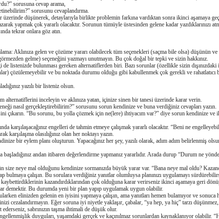
urdu?” sorusuna cevap arama,
yetinebilirim?” sorusunu cevaplandırma.
 üzerinde düşünerek, detaylarıyla birlikte problemin farkına vardıktan sonra ikinci aşamaya geç
ak yapmak çok yararlı olacaktır. Sorunun tümüyle üstesinden gelene kadar yazdıklarınızı atm
nda tekrar onlara göz atın.
alama: Aklınıza gelen ve çözüme yararı olabilecek tüm seçenekleri (saçma bile olsa) düşünün ve
görmezden gelme) seçeneǧini yazmayı unutmayın. Bu çok doǧal bir tepki ve sizin hakkınız.
de listenizde bulunması gereken alternatiflerden biri. Bazı sorunlar (özellikle sizin dışınızdaki 
olanlar) çözülemeyebilir ve bu noktada durumu olduǧu gibi kabullenmek çok gerekli ve rahatlatıcı
adıǧınız yazılı bir listeniz olsun.
m alternatiflerini inceleyin ve aklınıza yatan, içinize sinen bir tanesi üzerinde karar verin.
eneǧi nasıl gerçekleştirebilirim?” sorusunu sorun kendinize ve buna verdiǧiniz cevapları yazın.
tesini çıkarın. “Bu sorunu, bu yolla çözmek için ne(lere) ihtiyacım var?” diye sorun kendinize ve ih
da karşılaşacaǧınız engelleri de tahmin etmeye çalışmak yararlı olacaktır. “Beni ne engelleyebi
rak karşılaşma olasılıǧınız olan her noktayı yazın.
dinize bir eylem planı oluşturun. Yapacaǧınız her şey, yazılı olarak, adım adım belirlenmiş olsu
a başladıǧınız andan itibaren deǧerlendirme yapmanız yararlıdır. Arada durup “Durum ne yönde
 size neye mal olduǧunu kendinize sormanızda büyük yarar var. “Bana neye mal oldu? Kazanç
vap bulmaya çalışın. Bu sorulara verdiǧiniz yanıtlar olumluysa planınızı uygulamayı sürdürebilir
kaybettirdiklerinin kazandırdıklarından çok olduǧuna karar verirseniz ikinci aşamaya geri dönü
ar demektir. Bu durumda yeni bir plan yapıp uygulamak uygun olabilir.
gularken elinizden gelenin en iyisini yapmaya çalışın, ama yanıtları hemen bulamıyor ve sonuca
izi cezalandırmayın. Eǧer soruna iyi niyetle yaklaşır, çabalar, “ya hep, ya hiç” tarzı düşünmez,
 ederseniz, sabrınızın taşma ihtimali de düşük olur.
engellenmişlik duyguları, yaşamdaki gerçek ve kaçınılmaz sorunlardan kaynaklanıyor olabilir. “