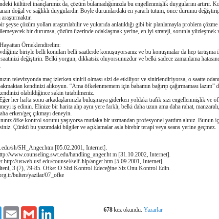
ndeki kültürel inançlarımız da, çözüm bulamadıǧımızda bu engellenmişlik duygularını artırır. Kı
nan doǧal ve saǧlıklı duygulardır. Böyle durumlardaki en yararlı tutum, önce durumu deǧiştiri
araştırmaktır.
ir şeyse çözüm yolları araştırılabilir ve yukarıda anlatıldıǧı gibi bir planlamayla problem çözme 
tirilemeyecek bir durumsa, çözüm üzerinde odaklaşmak yerine, en iyi strateji, sorunla yüzleşmek 
 Hayattan Örneklendirelim:
diǧiniz biriyle belli konuları belli saatlerde konuşuyorsanız ve bu konuşmalar da hep tartışma 
saatinizi deǧiştirin. Belki yorgun, dikkatsiz oluyorsunuzdur ve belki sadece zamanlama hatasın
.
zın televizyonda maç izlerken sinirli olması sizi de etkiliyor ve sinirlendiriyorsa, o saatte odanı
 bakmaktan kendinizi alıkoyun. “Ama öfkelenmemem için babamın baǧırıp çaǧırmaması lazım”
endinizi olabildiǧince sakin tutabilmeniz.
 Eǧer her hafta sonu arkadaşlarınızla buluşmaya giderken yoldaki trafik sizi engellenmişlik ve ö
eyi iş edinin. Elinize bir harita alıp aynı yere farklı, belki daha uzun ama daha rahat, manzaralı
aha erken/geç çıkmayı deneyin.
ınınız öfke kontrol sorunu yaşıyorsa mutlaka bir uzmandan profesyonel yardım alınız. Bunun 
siniz. Çünkü bu yazımdaki bilgiler ve açıklamalar asla birebir terapi veya seans yerine geçmez.
c.edu/sh/SH_Anger.htm [05.02.2001, Internet].
ttp://www.counseling.swt.edu/handling_anger.ht m [31.10.2002, Internet].
 http://usweb.usf.edu/counsel/self-hlp/anger.htm [5.09.2001, Internet].
lteni, 3 (7), 79-85. Öfke: O Sizi Kontrol Edeceǧine Siz Onu Kontrol Edin.
rg.tr/bulten/yazilar/07_ofke
678
kez okundu.
Yazarlar
ook
Twitter
Email
Gmail
LinkedIn