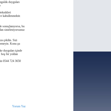
zgınlık duyguları
p
teknikleri
ve kabullenmektir.
ile sonuçlanıyorsa, bu
dan sinirleniyorsunuz
za çekilin. Sizi
 demeyin. Konu şu
fke duyguları içinde
, hoş bir yoldan
için 0544 724 3650
Yorum Yaz