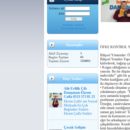
Kullanıcı adı
Şifre
Parolamı unuttum
Üye olmak istiyorum
Ziyaretçiler
ÖFKE KONTROL 
Aktif Ziyaretçi
1
Bilişsel Yöntemler: Ö
Bugün Toplam
63
Bilişsel Yeniden Yapı
Toplam Ziyaret
1256051
küfrederek, baǧırıp ça
• Kızgın olduǧunuz zam
yansıtır. Bu tür düşün
mahvoldu!” gibi bir ş
Köşe Yazıları
Neden kızdıǧımı çok i
iki düşünceyi de zihni
• Farkında olmadan ço
Aile Evlilik Çift
yakalamaya çalışın. “
Danışmanı Ekrem
aynı zamanda kızgınlı
Culfa 0533 373 81 23
problemin çözümüne 
Ekrem Çulfa' nın Sosyal
Örneǧin, randevuların
Medyada En Çok
elde etmek istediǧiniz
Beğenilen Sözleri-
zaman geç kalırsın! T
Ekrem Çulfa Sözleri
onun da kızmasına yol
eǧer bu arkadaşınız s
çalışabilirsiniz. Ken
Çocuk Gelişim
kötü hissedebileceǧiniz