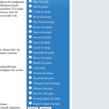
İlişki Koçluğu
ǧinizi hissettiǧinizde
amlandırma biçimi
Aile Koçluğu
 içinizden 10’a kadar
Evlilik Koçluğu
ursunuz, hem de
n ne kadar eski
Medya Koçluğu
Özel Ders Koçluğu
Oyuncu Koçluğu
Sporcu Koçluğu
Sanatçı Koçluğu
Ergen Koçluğu
Çocuk Koçluğu
 olmasa bile, hiç
Hamilelik Koçluğu
mamıza yardımcı
Kariyer Koçluğu
Meslek Koçluğu
lışabilirsiniz.
İş Koçluğu
madıǧınız bir sorunu
Yönetici Koçluğu
Akademik Koçluk
Yüksek Lisans Koçluğu
Doktora Koçluğu
Post Doc Koçluğu
Yurtdışı Eğitim Koçluğu
Kişisel Gelişim Koçluğu
üşünme,
 üzerinde düşünme,