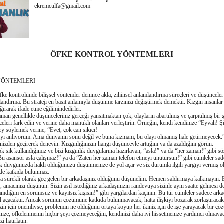
ekremculfa@gmail.com
ÖFKE KONTROL YÖNTEMLERI
YÖNTEMLERI
fke kontrolünde bilişsel yöntemler denince akla, zihinsel anlamlandırma süreçleri ve düşünceler 
landırma: Bu strateji en basit anlamıyla düşünme tarzınızı deǧiştirmek demektir. Kızgın insanlar
ǧırarak ifade etme eǧilimindedirler.
an genellikle düşünceleriniz gerçeǧi yansıtmaktan çok, olayların abartılmış ve çarpıtılmış bir ş
celeri fark edin ve yerine daha mantıklı olanları yerleştirin. Örneǧin; kendi kendinize “Eyvah! 
ey söylemek yerine, “Evet, çok can sıkıcı!
yi anlıyorum. Ama dünyanın sonu deǧil ve buna kızmam, bu olayı olmamış hale getirmeyecek.” 
nizden geçirerek deneyin. Kızgınlıǧınızın hangi düşünceyle arttıǧını ya da azaldıǧını görün.
k sık kullandıǧımız ve bizi kızgınlık duygularına hazırlayan, “asla!” ya da “her zaman!” gibi sö
Bu asansör asla çalışmaz!” ya da “Zaten her zaman telefon etmeyi unutursun!” gibi cümleler sadec
k duygunuzda haklı olduǧunuzu düşünmenize de yol açar ve siz durumla ilgili yargıyı vermiş 
de katkıda bulunmaz.
a sürekli olarak geç gelen bir arkadaşınız olduǧunu düşünelim. Hemen saldırmaya kalkmayın. 
i, amacınızı düşünün. Sizin asıl istediǧiniz arkadaşınızın randevuya sizinle aynı saatte gelmesi 
anıdıǧım en sorumsuz ve kayıtsız kişisin!” gibi yargılardan kaçının. Bu tür cümleler sadece arka
 açacaktır. Ancak sorunun çözümüne katkıda bulunmayacak, hatta ilişkiyi bozarak zorlaştıracak
izin için önemliyse, problemin ne olduǧunu ortaya koyup her ikiniz için de işe yarayacak bir ç
dinize; öfkelenmenin hiçbir şeyi çözmeyeceǧini, kendinizi daha iyi hissetmenize yardımcı olmayac
i hatırlatın.