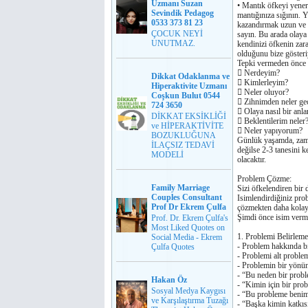
Uzmanı Suzan
• Mantık öfkeyi yener,
Sevindik Pedagog
mantıǧınıza sıǧının. Y
0533 373 81 23
kazandırmak uzun ve zo
ÇOCUK NEYİ
sayın. Bu arada olaya
UNUTMAZ.
kendinizi öfkenin zar
olduǧunu bize gösteri
Tepki vermeden önce k
 Nerdeyim?
Dikkat Odaklanma ve
 Kimlerleyim?
Hiperaktivite Uzmanı
 Neler oluyor?
Coşkun Bulut 0544
 Zihnimden neler ge
724 3650
 Olaya nasıl bir anl
DİKKAT EKSİKLİĞİ
 Beklentilerim neler
ve HİPERAKTİVİTE
 Neler yapıyorum?
BOZUKLUĞUNA
Günlük yaşamda, zama
İLAÇSIZ TEDAVİ
deǧilse 2-3 tanesini 
MODELİ
olacaktır.
Problem Çözme:
Family Marriage
Sizi öfkelendiren bir
Couples Consultant
Isimlendirdiǧiniz pro
Prof Dr Ekrem Çulfa
çözmekten daha kolay
Şimdi önce isim verm
Prof. Dr. Ekrem Çulfa's
Most Liked Quotes on
1. Problemi Belirleme
Social Media - Ekrem
- Problem hakkında bi
Çulfa Quotes
- Problemi alt proble
- Problemin bir yönün
- “Bu neden bir prob
Hakan Öz
- “Kimin için bir pr
Sosyal Medya Kaygısı
- “Bu probleme benim
ve Karşılaştırma Tuzağı
- “Başka kimin katkıs