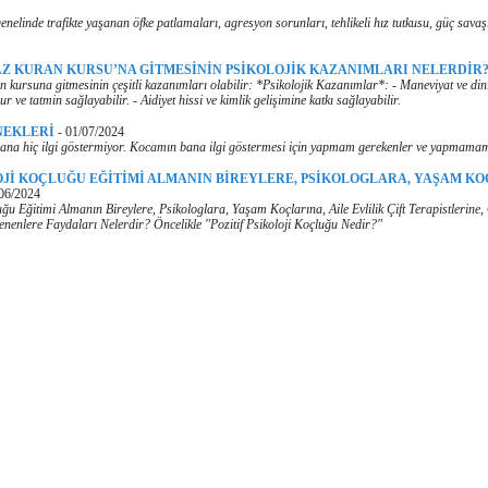
nelinde trafikte yaşanan öfke patlamaları, agresyon sorunları, tehlikeli hız tutkusu, güç savaş
Z KURAN KURSU’NA GİTMESİNİN PSİKOLOJİK KAZANIMLARI NELERDİR
 kursuna gitmesinin çeşitli kazanımları olabilir: *Psikolojik Kazanımlar*: - Maneviyat ve dini
ur ve tatmin sağlayabilir. - Aidiyet hissi ve kimlik gelişimine katkı sağlayabilir.
NEKLERİ
-
01/07/2024
na hiç ilgi göstermiyor. Kocamın bana ilgi göstermesi için yapmam gerekenler ve yapmamam
OJİ KOÇLUĞU EĞİTİMİ ALMANIN BİREYLERE, PSİKOLOGLARA, YAŞAM KO
06/2024
luğu Eğitimi Almanın Bireylere, Psikologlara, Yaşam Koçlarına, Aile Evlilik Çift Terapistlerine
ilenenlere Faydaları Nelerdir? Öncelikle "Pozitif Psikoloji Koçluğu Nedir?"