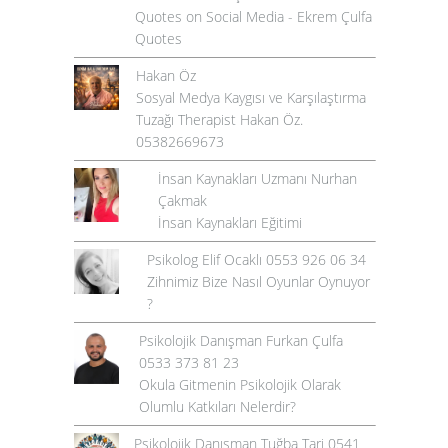
Quotes on Social Media - Ekrem Çulfa
Quotes
Hakan Öz
Sosyal Medya Kaygısı ve Karşılaştırma
Tuzağı Therapist Hakan Öz.
05382669673
İnsan Kaynakları Uzmanı Nurhan
Çakmak
İnsan Kaynakları Eğitimi
Psikolog Elif Ocaklı 0553 926 06 34
Zihnimiz Bize Nasıl Oyunlar Oynuyor
?
Psikolojik Danışman Furkan Çulfa
0533 373 81 23
Okula Gitmenin Psikolojik Olarak
Olumlu Katkıları Nelerdir?
Psikolojik Danışman Tuğba Tari 0541