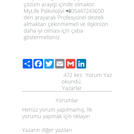
çözüm arayışı içinde olmaktır.
MyLife Psikolojiyi 📲05447243650
den arayarak Profesyonel destek
almaktan çekinmemeli ve ilişkinizin
daha iyi olması için çaba
göstermelisiniz.
Paylaş
Facebook
Twitter
Email
Gmail
LinkedIn
472
kez
Yorum Yaz
okundu.
Yazarlar
Yorumlar
Henüz yorum yapılmamış. İlk
yorumu yapmak için
tıklayın
Yazarın diğer yazıları