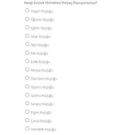
Hangi Koçluk Hizmetine İhtiyaç Duyuyorsunuz?
Yaşam Koçluğu
Öğrenci Koçluğu
Eğitim Koçluğu
Sınav Koçluğu
İlişki Koçluğu
Aile Koçluğu
Evlilik Koçluğu
Medya Koçluğu
Özel Ders Koçluğu
Oyuncu Koçluğu
Sporcu Koçluğu
Sanatçı Koçluğu
Ergen Koçluğu
Çocuk Koçluğu
Hamilelik Koçluğu