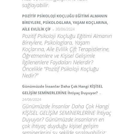
sağlayabilir.
POZİTİF PSİKOLOJİ KOÇLUĞU EĞİTİMİ ALMANIN
BİREYLERE, PSİKOLOGLARA, YAŞAM KOÇLARINA,
-
AİLE EVLİLİK ÇİF
30/06/2024
Pozitif Psikoloji Koçluğu Eğitimi Almanın
Bireylere, Psikologlara, Yaşam
Koçlarına, Aile Evlilik Çift Terapistlerine,
Öğretmenlere ve Kişisel Gelişimle
İlgilenenlere Faydaları Nelerdir?
Öncelikle "Pozitif Psikoloji Koçluğu
Nedir?"
Günümüzde İnsanlar Daha Çok Hangi KİŞİSEL
-
GELİŞİM SEMİNERLERİNE İhtiyaç Duyuyor?
24/06/2024
Günümüzde İnsanlar Daha Çok Hangi
KİŞİSEL GELİŞİM SEMİNERLERİNE İhtiyaç
Duyuyor? Günümüzde insanların en
çok ihtiyaç duyduğu kişisel gelişim
seminerlerini şu şekilde sıralayabiliriz: