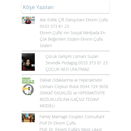
Köşe Yazıları
Aile Evlilik Çift Danışmanı Ekrem Culfa
0533 373 81 23
Ekrem Çulfa' nın Sosyal Medyada En
Çok Beğenilen Sözleri-Ekrem Çulfa
Sözleri
Çocuk Gelişim Uzmanı Suzan
Sevindik Pedagog 0533 373 81 23
ÇOCUK NEYİ UNUTMAZ.
Dikkat Odaklanma ve Hiperaktivite
Uzmanı Coşkun Bulut 0544 724 3650
DİKKAT EKSİKLİĞİ ve HİPERAKTİVİTE
BOZUKLUĞUNA İLAÇSIZ TEDAVİ
MODELİ
Family Marriage Couples Consultant
Prof Dr Ekrem Çulfa
Prof. Dr. Ekrem Çulfa's Most Liked