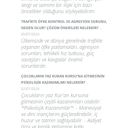
sevgi ve samimi bir ilişki için bazı
öncelikler olduğunu söyleyebilirim:
TRAFİKTE ÖFKE KONTROL VE AGRESYON SORUNU,
-
NEDEN OLUR? ÇÖZÜM ÖNERİLERİ NELERDİR?
05/07/2024
Ülkemizde ve dünya genelinde trafikte
yaşanan öfke patlamaları, agresyon
sorunları, tehlikeli hız tutkusu, güç
savaşları ve kavgalar önemli
sorunlardır.
ÇOCUKLARIN YAZ KURAN KURSU’NA GİTMESİNİN
-
PSİKOLOJİK KAZANIMLARI NELERDİR?
02/07/2024
Çocukların yaz Kur'an kursuna
gitmesinin çeşitli kazanımları olabilir:
*Psikolojik Kazanımlar*: - Maneviyat
ve dini inançlarını güçlendirebilir, iç
huzur ve tatmin sağlayabilir. - Aidiyet
hissi ve kimlik gelişimine katkı