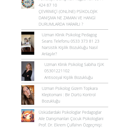
424 87 10
ÇEVRİMİÇİ (ONLİNE) PSİKOLOJİK
DANIŞMA NE ZAMAN VE HANGİ
DURUMLARDA YARARLI ?
Uzman Klinik Psikolog Pedagog
Seans Telefonu 0533 373 81 23
Narsistik Kişilik Bozukluğu Nasıl
Anlaşılır?
Uzman Klinik Psikolog Sabiha IŞIK
05301221102
Antisosyal Kişilik Bozukluğu
Uzman Psikolog Gizem Topkara
Kleptomani : Bir Dürtü Kontrol
Bozukluğu
Üsküdardaki Psikologlar Pedagoglar
Aile Danışmanları Çocuk Psikologlarıi
Prof. Dr. Ekrem Çulfa’nın Özgeçmişi: