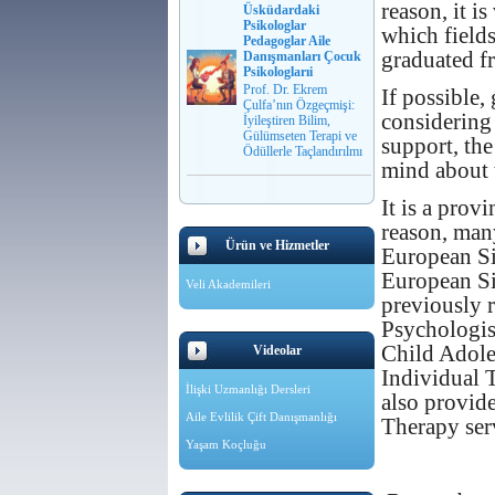
reason, it i
Üsküdardaki
Psikologlar
which fields
Pedagoglar Aile
graduated f
Danışmanları Çocuk
Psikologlarıi
Prof. Dr. Ekrem
If possible,
Çulfa’nın Özgeçmişi:
considering
İyileştiren Bilim,
Gülümseten Terapi ve
support, the
Ödüllerle Taçlandırılmı
mind about 
It is a prov
reason, man
Ürün ve Hizmetler
European Si
European Si
Veli Akademileri
previously r
Psychologist
Child Adole
Videolar
Individual 
İlişki Uzmanlığı Dersleri
also provid
Aile Evlilik Çift Danışmanlığı
Therapy ser
Yaşam Koçluğu