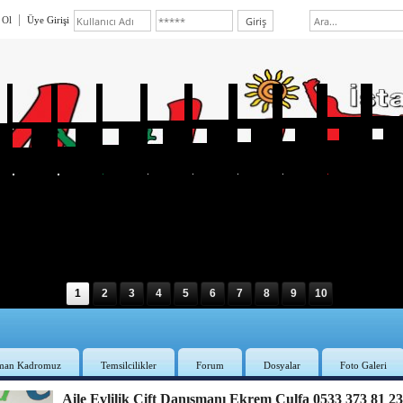
 Ol
Üye Girişi
1
2
3
4
5
6
7
8
9
10
man Kadromuz
Temsilcilikler
Forum
Dosyalar
Foto Galeri
Aile Evlilik Çift Danışmanı Ekrem Culfa 0533 373 81 2