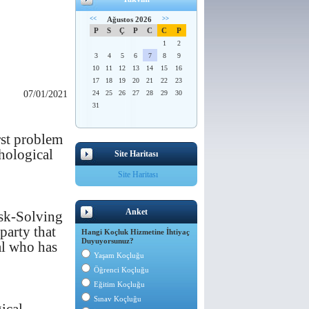
<<
Ağustos 2026
>>
P
S
Ç
P
C
C
P
1
2
3
4
5
6
7
8
9
10
11
12
13
14
15
16
17
18
19
20
21
22
23
07/01/2021
24
25
26
27
28
29
30
31
rst problem
hological
Site Haritası
Site Haritası
Anket
Ask-Solving
party that
Hangi Koçluk Hizmetine İhtiyaç
Duyuyorsunuz?
al who has
Yaşam Koçluğu
Öğrenci Koçluğu
Eğitim Koçluğu
Sınav Koçluğu