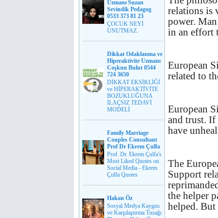
The philoso
Uzmanı Suzan
relations i
Sevindik Pedagog
0533 373 81 23
power. Man 
ÇOCUK NEYİ
in an effort 
UNUTMAZ.
Dikkat Odaklanma ve
Hiperaktivite Uzmanı
European Si
Coşkun Bulut 0544
related to t
724 3650
DİKKAT EKSİKLİĞİ
ve HİPERAKTİVİTE
BOZUKLUĞUNA
İLAÇSIZ TEDAVİ
European Si
MODELİ
and trust. I
have unheal
Family Marriage
Couples Consultant
Prof Dr Ekrem Çulfa
Prof. Dr. Ekrem Çulfa's
Most Liked Quotes on
The Europea
Social Media - Ekrem
Support rel
Çulfa Quotes
reprimanded 
the helper p
Hakan Öz
helped. But 
Sosyal Medya Kaygısı
ve Karşılaştırma Tuzağı