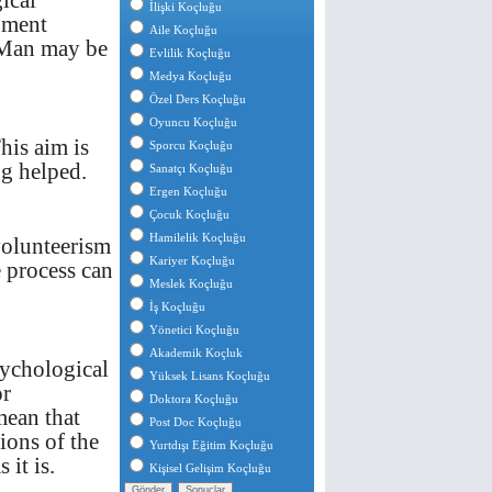
ical
İlişki Koçluğu
pment
Aile Koçluğu
. Man may be
Evlilik Koçluğu
Medya Koçluğu
Özel Ders Koçluğu
Oyuncu Koçluğu
his aim is
Sporcu Koçluğu
ng helped.
Sanatçı Koçluğu
Ergen Koçluğu
Çocuk Koçluğu
Hamilelik Koçluğu
volunteerism
Kariyer Koçluğu
e process can
Meslek Koçluğu
İş Koçluğu
Yönetici Koçluğu
Akademik Koçluk
sychological
Yüksek Lisans Koçluğu
or
Doktora Koçluğu
mean that
Post Doc Koçluğu
ions of the
Yurtdışı Eğitim Koçluğu
 it is.
Kişisel Gelişim Koçluğu