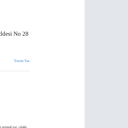
addesi No 28
Yorum Yaz
ap vermek zor, çünkü