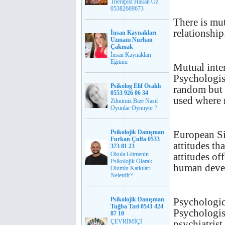
Therapist Hakan Öz.
05382669673
There is mut
relationship
İnsan Kaynakları
Uzmanı Nurhan
Çakmak
İnsan Kaynakları
Eğitimi
Mutual inte
Psychologist
Psikolog Elif Ocaklı
random but t
0553 926 06 34
used where 
Zihnimiz Bize Nasıl
Oyunlar Oynuyor ?
Psikolojik Danışman
European Si
Furkan Çulfa 0533
attitudes th
373 81 23
Okula Gitmenin
attitudes of
Psikolojik Olarak
human deve
Olumlu Katkıları
Nelerdir?
Psikolojik Danışman
Psychologica
Tuğba Tari 0541 424
Psychologis
87 10
ÇEVRİMİÇİ
psychiatrist