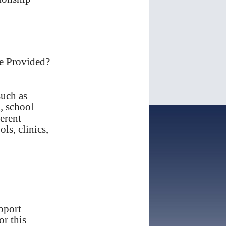
e Provided?
such as
, school
ferent
ls, clinics,
pport
or this