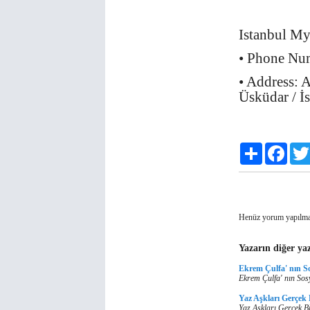
Istanbul My
• Phone Nu
• Address: 
Üsküdar / İ
Paylaş
Faceb
Henüz yorum yapılma
Yazarın diğer yaz
Ekrem Çulfa' nın S
Ekrem Çulfa' nın Sos
Yaz Aşkları Gerçek
Yaz Aşkları Gerçek Bi