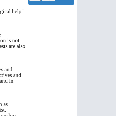
gical help"
e
on is not
sts are also
es and
ctives and
 and in
h as
st,
tionship