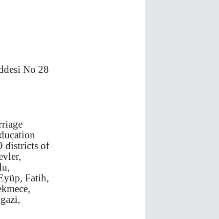
addesi No 28
rriage
Education
districts of
evler,
lu,
Eyüp, Fatih,
ekmece,
gazi,