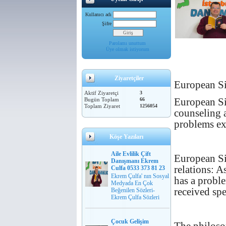
Kullanıcı adı
Şifre
Parolamı unuttum
Üye olmak istiyorum
Ziyaretçiler
European S
Aktif Ziyaretçi
3
European Si
Bugün Toplam
66
Toplam Ziyaret
1256054
counseling 
problems ex
Köşe Yazıları
Aile Evlilik Çift
European Si
Danışmanı Ekrem
relations: A
Culfa 0533 373 81 23
Ekrem Çulfa' nın Sosyal
has a proble
Medyada En Çok
received spe
Beğenilen Sözleri-
Ekrem Çulfa Sözleri
Çocuk Gelişim