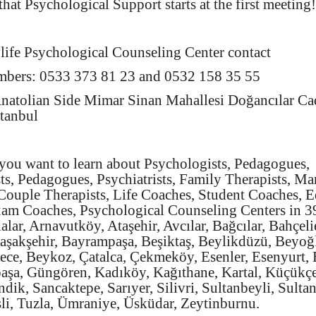
at Psychological Support starts at the first meeting!
life Psychological Counseling Center contact
mbers: 0533 373 81 23 and 0532 158 35 55
Anatolian Side Mimar Sinan Mahallesi Doğancılar C
stanbul
you want to learn about Psychologists, Pedagogues,
ts, Pedagogues, Psychiatrists, Family Therapists, Ma
 Couple Therapists, Life Coaches, Student Coaches, 
am Coaches, Psychological Counseling Centers in 39 
alar, Arnavutköy, Ataşehir, Avcılar, Bağcılar, Bahçeli
aşakşehir, Bayrampaşa, Beşiktaş, Beylikdüzü, Beyoğ
e, Beykoz, Çatalca, Çekmeköy, Esenler, Esenyurt, 
şa, Güngören, Kadıköy, Kağıthane, Kartal, Küçükç
dik, Sancaktepe, Sarıyer, Silivri, Sultanbeyli, Sultan
şli, Tuzla, Ümraniye, Üsküdar, Zeytinburnu.