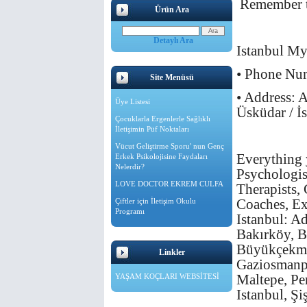
Remember th
Ürün Ara
Detaylı Ara
Istanbul My
• Phone Nu
Site Menüsü
• Address: 
Üye Listesi
Üsküdar / İ
Çocuklarla Ergenlerle Sağlıklı
İletişimin Püf Noktaları
Vücut Geliştirme Sporu' nun Genç
Everything 
Erkek Psikolojisine Faydaları
Nelerdir?
Psychologis
LOVE DOCTOR EKREM CULFA
Therapists,
Coaches, Ex
Çiftler için İletişim Okulu
Programı
Istanbul: Ad
Bakırköy, B
Büyükçekmec
Linkler
Gaziosmanpa
Maltepe, Pen
YAŞAM KOÇLARI WEBSİTESİ
Istanbul, Şi