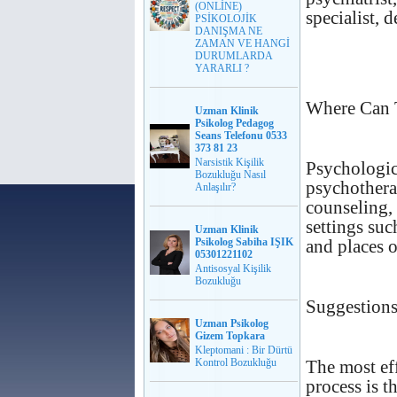
(ONLİNE)
specialist, 
PSİKOLOJİK
DANIŞMA NE
ZAMAN VE HANGİ
DURUMLARDA
YARARLI ?
Where Can T
Uzman Klinik
Psikolog Pedagog
Seans Telefonu 0533
373 81 23
Narsistik Kişilik
Psychologic
Bozukluğu Nasıl
psychothera
Anlaşılır?
counseling, 
settings suc
Uzman Klinik
Psikolog Sabiha IŞIK
and places 
05301221102
Antisosyal Kişilik
Bozukluğu
Suggestions
Uzman Psikolog
Gizem Topkara
Kleptomani : Bir Dürtü
Kontrol Bozukluğu
The most ef
process is t