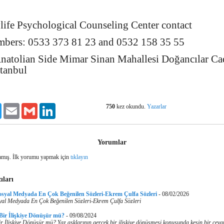
life Psychological Counseling Center contact
mbers: 0533 373 81 23 and 0532 158 35 55
Anatolian Side Mimar Sinan Mahallesi Doğancılar C
stanbul
750
kez okundu.
Yazarlar
ook
Twitter
Email
Gmail
LinkedIn
Yorumlar
mış. İlk yorumu yapmak için
tıklayın
ıları
osyal Medyada En Çok Beğenilen Sözleri-Ekrem Çulfa Sözleri
-
08/02/2026
yal Medyada En Çok Beğenilen Sözleri-Ekrem Çulfa Sözleri
 Bir İlişkiye Dönüşür mü?
-
09/08/2024
r İlişkiye Dönüşür mü? Yaz aşklarının gerçek bir ilişkiye dönüşmesi konusunda kesin bir cev