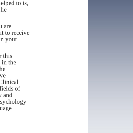
elped to is,
 he
u are
t to receive
 in your
 this
 in the
he
ave
Clinical
fields of
y and
 Psychology
guage