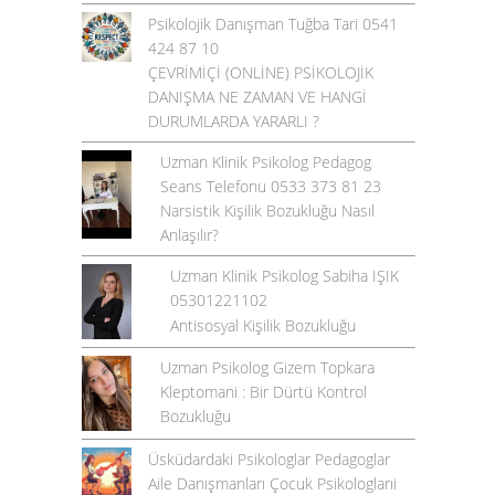
Psikolojik Danışman Tuğba Tari 0541
424 87 10
ÇEVRİMİÇİ (ONLİNE) PSİKOLOJİK
DANIŞMA NE ZAMAN VE HANGİ
DURUMLARDA YARARLI ?
Uzman Klinik Psikolog Pedagog
Seans Telefonu 0533 373 81 23
Narsistik Kişilik Bozukluğu Nasıl
Anlaşılır?
Uzman Klinik Psikolog Sabiha IŞIK
05301221102
Antisosyal Kişilik Bozukluğu
Uzman Psikolog Gizem Topkara
Kleptomani : Bir Dürtü Kontrol
Bozukluğu
Üsküdardaki Psikologlar Pedagoglar
Aile Danışmanları Çocuk Psikologlarıi