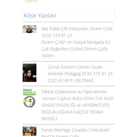
Ziyaret
Köşe Yazıları
Aile Evlilik Çift Danışmanı Ekrem Culfa
0533 373 81 23
Ekrem Çulfa' nın Sosyal Medyada En
Çok Beğenilen Sözleri-Ekrem Çulfa
Sözleri
Çocuk Gelişim Uzmanı Suzan
Sevindik Pedagog 0533 373 81 23
ÇOCUK NEYİ UNUTMAZ.
Dikkat Odaklanma ve Hiperaktivite
Uzmanı Coşkun Bulut 0544 724 3650
DİKKAT EKSİKLİĞİ ve HİPERAKTİVİTE
BOZUKLUĞUNA İLAÇSIZ TEDAVİ
MODELİ
Family Marriage Couples Consultant
Prof Dr Ekrem Çulfa