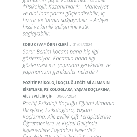
*Psikolojik Kazanımlar*: - Maneviyat
ve dini inançlarını güçlendirebilir, iç
huzur ve tatmin sağlayabilir. - Aidiyet
hissi ve kimlik gelişimine katkı
sağlayabilir.
-
SORU CEVAP ÖRNEKLERİ
01/07/2024
Soru: Benim kocam bana hiç ilgi
göstermiyor. Kocamın bana ilgi
göstermesi için yapmam gerekenler ve
yapmamam gerekenler nelerdir?
POZİTİF PSİKOLOJİ KOÇLUĞU EĞİTİMİ ALMANIN
BİREYLERE, PSİKOLOGLARA, YAŞAM KOÇLARINA,
-
AİLE EVLİLİK ÇİF
30/06/2024
Pozitif Psikoloji Koçluğu Eğitimi Almanın
Bireylere, Psikologlara, Yaşam
Koçlarına, Aile Evlilik Çift Terapistlerine,
Öğretmenlere ve Kişisel Gelişimle
İlgilenenlere Faydaları Nelerdir?
Öncelikle "Pozitif Psikoloji Koçluğu