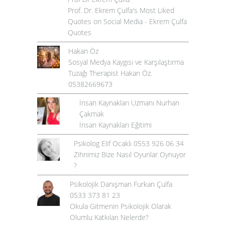
Prof. Dr. Ekrem Çulfa's Most Liked
Quotes on Social Media - Ekrem Çulfa
Quotes
Hakan Öz
Sosyal Medya Kaygısı ve Karşılaştırma
Tuzağı Therapist Hakan Öz.
05382669673
İnsan Kaynakları Uzmanı Nurhan
Çakmak
İnsan Kaynakları Eğitimi
Psikolog Elif Ocaklı 0553 926 06 34
Zihnimiz Bize Nasıl Oyunlar Oynuyor
?
Psikolojik Danışman Furkan Çulfa
0533 373 81 23
Okula Gitmenin Psikolojik Olarak
Olumlu Katkıları Nelerdir?