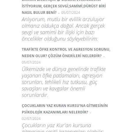
İSTİYORUM, GERÇEK SEVGİ,SAMİMİ,DÜRÜST BİRİ
-
NASIL BULUR BENİ?
05/07/2024
Anlıyorum, mutlu bir evlilik arzuluyor
olmanız oldukça doğal. Ancak gerçek
sevgi ve samimi bir ilişki için bazı
öncelikler olduğunu söyleyebilirim:
TRAFİKTE ÖFKE KONTROL VE AGRESYON SORUNU,
-
NEDEN OLUR? ÇÖZÜM ÖNERİLERİ NELERDİR?
05/07/2024
Ülkemizde ve dünya genelinde trafikte
yaşanan öfke patlamaları, agresyon
sorunları, tehlikeli hız tutkusu, güç
savaşları ve kavgalar önemli
sorunlardır.
ÇOCUKLARIN YAZ KURAN KURSU’NA GİTMESİNİN
-
PSİKOLOJİK KAZANIMLARI NELERDİR?
02/07/2024
Çocukların yaz Kur'an kursuna
gitmesinin çeşitli kazanımları olabilir: