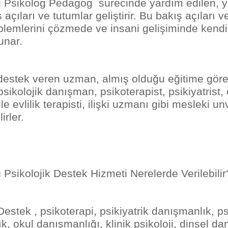
 Psikolog Pedagog sürecinde yardım edilen, y
 açıları ve tutumlar geliştirir. Bu bakış açıları v
oblemlerini çözmede ve insani gelişiminde kendi
unar.
 destek veren uzman, almış olduğu eğitime göre
ikolojik danışman, psikoterapist, psikiyatrist, ç
aile evlilik terapisti, ilişki uzmanı gibi mesleki u
irler.
 Psikolojik Destek Hizmeti Nerelerde Verilebilir
Destek , psikoterapi, psikiyatrik danışmanlık, ps
, okul danışmanlığı, klinik psikoloji, dinsel d