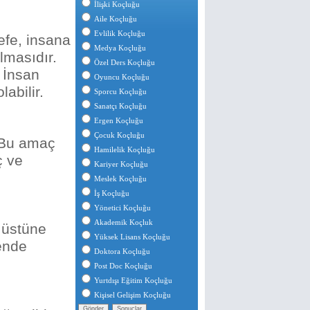
İlişki Koçluğu
Aile Koçluğu
Evlilik Koçluğu
efe, insana
Medya Koçluğu
lmasıdır.
Özel Ders Koçluğu
. İnsan
Oyuncu Koçluğu
labilir.
Sporcu Koçluğu
Sanatçı Koçluğu
Ergen Koçluğu
Çocuk Koçluğu
. Bu amaç
Hamilelik Koçluğu
ç ve
Kariyer Koçluğu
Meslek Koçluğu
İş Koçluğu
Yönetici Koçluğu
Akademik Koçluk
 üstüne
Yüksek Lisans Koçluğu
ende
Doktora Koçluğu
Post Doc Koçluğu
Yurtdışı Eğitim Koçluğu
Kişisel Gelişim Koçluğu