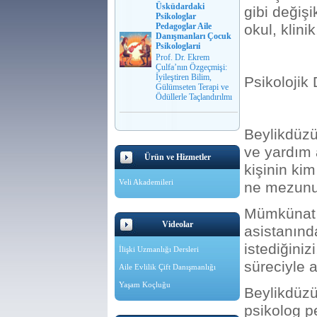
Üsküdardaki
gibi değişi
Psikologlar
Pedagoglar Aile
okul, klini
Danışmanları Çocuk
Psikologlarıi
Prof. Dr. Ekrem
Çulfa’nın Özgeçmişi:
İyileştiren Bilim,
Psikolojik 
Gülümseten Terapi ve
Ödüllerle Taçlandırılmı
Beylikdüzü
ve yardım 
Ürün ve Hizmetler
kişinin kim
Veli Akademileri
ne mezunu
Mümkünatı
Videolar
asistanınd
istediğiniz
İlişki Uzmanlığı Dersleri
süreciyle a
Aile Evlilik Çift Danışmanlığı
Yaşam Koçluğu
Beylikdüzü
psikolog p