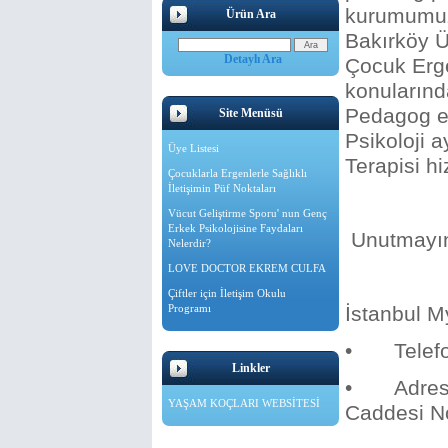
kurumumuzd
Ürün Ara
Bakırköy Ü
Detaylı Ara
Çocuk Ergen
konularınd
Pedagog ek
Site Menüsü
Psikoloji 
Üye Listesi
Terapisi h
Çocuklarla Ergenlerle Sağlıklı
İletişimin Püf Noktaları
Vücut Geliştirme Sporu' nun Genç
Erkek Psikolojisine Faydaları
Unutmayın 
Nelerdir?
LOVE DOCTOR EKREM CULFA
Çiftler için İletişim Okulu
Programı
İstanbul M
• Telefon
Linkler
• Adres: 
YAŞAM KOÇLARI WEBSİTESİ
Caddesi No