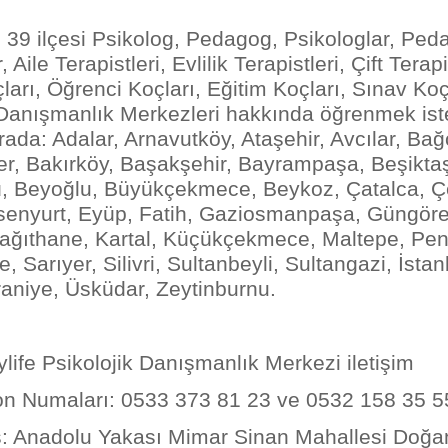
n 39 ilçesi Psikolog, Pedagog, Psikologlar, Ped
, Aile Terapistleri, Evlilik Terapistleri, Çift Terapi
arı, Öğrenci Koçları, Eğitim Koçları, Sınav Koçl
 Danışmanlık Merkezleri hakkında öğrenmek ist
ada: Adalar, Arnavutköy, Ataşehir, Avcılar, Bağc
er, Bakırköy, Başakşehir, Bayrampaşa, Beşikta
ü, Beyoğlu, Büyükçekmece, Beykoz, Çatalca, 
senyurt, Eyüp, Fatih, Gaziosmanpaşa, Güngöre
ağıthane, Kartal, Küçükçekmece, Maltepe, Pen
 Sarıyer, Silivri, Sultanbeyli, Sultangazi, İstanb
aniye, Üsküdar, Zeytinburnu.
ylife Psikolojik Danışmanlık Merkezi iletişim
 Numaları: 0533 373 81 23 ve 0532 158 35 5
Anadolu Yakası Mimar Sinan Mahallesi Doğan