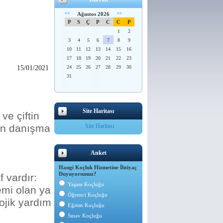
<<
Ağustos 2026
>>
P
S
Ç
P
C
C
P
1
2
3
4
5
6
7
8
9
10
11
12
13
14
15
16
17
18
19
20
21
22
23
15/01/2021
24
25
26
27
28
29
30
31
Site Haritası
ve çiftin
run danışma
Site Haritası
Anket
Hangi Koçluk Hizmetine İhtiyaç
Duyuyorsunuz?
 vardır:
Yaşam Koçluğu
emi olan ya
Öğrenci Koçluğu
lojik yardım
Eğitim Koçluğu
Sınav Koçluğu