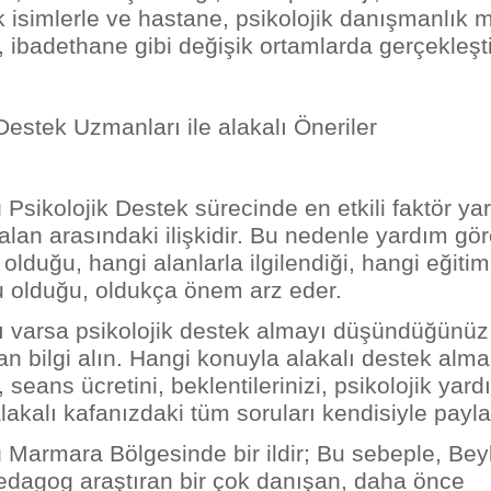
k isimlerle ve hastane, psikolojik danışmanlık 
k, ibadethane gibi değişik ortamlarda gerçekleştiri
Destek Uzmanları ile alakalı Öneriler
 Psikolojik Destek sürecinde en etkili faktör y
alan arasındaki ilişkidir. Bu nedenle yardım gö
 olduğu, hangi alanlarla ilgilendiği, hangi eğitiml
 olduğu, oldukça önem arz eder.
 varsa psikolojik destek almayı düşündüğünü
an bilgi alın. Hangi konuyla alakalı destek alm
i, seans ücretini, beklentilerinizi, psikolojik yar
lakalı kafanızdaki tüm soruları kendisiyle payla
 Marmara Bölgesinde bir ildir; Bu sebeple, Be
edagog araştıran bir çok danışan, daha önce