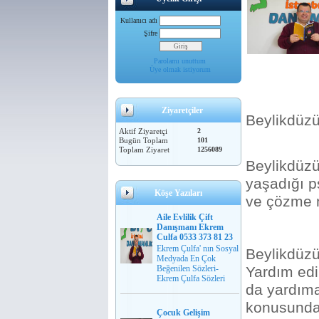
Kullanıcı adı
Şifre
Parolamı unuttum
Üye olmak istiyorum
Ziyaretçiler
Beylikdüz
Aktif Ziyaretçi
2
Bugün Toplam
101
Toplam Ziyaret
1256089
Beylikdüzü
yaşadığı p
Köşe Yazıları
ve çözme m
Aile Evlilik Çift
Danışmanı Ekrem
Culfa 0533 373 81 23
Ekrem Çulfa' nın Sosyal
Beylikdüzü 
Medyada En Çok
Beğenilen Sözleri-
Yardım edi
Ekrem Çulfa Sözleri
da yardıma 
konusunda b
Çocuk Gelişim