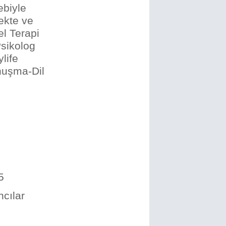
ebiyle
ekte ve
el Terapi
Psikolog
life
onuşma-Dil
5
cılar