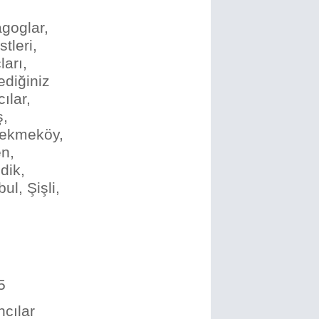
agoglar,
stleri,
arı,
ediğiniz
ılar,
ş,
Çekmeköy,
n,
dik,
ul, Şişli,
5
cılar