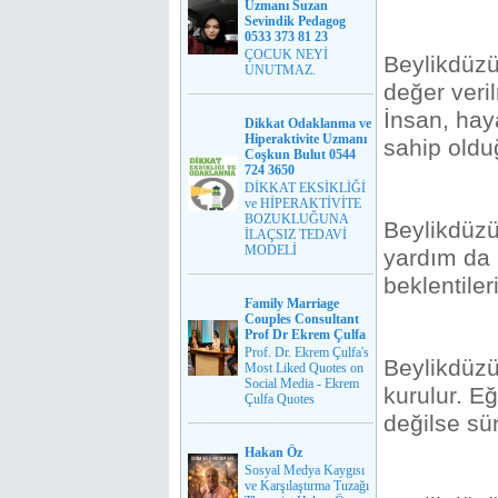
Uzmanı Suzan
Sevindik Pedagog
0533 373 81 23
ÇOCUK NEYİ
Beylikdüzü
UNUTMAZ.
değer veri
İnsan, haya
Dikkat Odaklanma ve
Hiperaktivite Uzmanı
sahip olduğ
Coşkun Bulut 0544
724 3650
DİKKAT EKSİKLİĞİ
ve HİPERAKTİVİTE
BOZUKLUĞUNA
Beylikdüzü
İLAÇSIZ TEDAVİ
MODELİ
yardım da 
beklentileri
Family Marriage
Couples Consultant
Prof Dr Ekrem Çulfa
Prof. Dr. Ekrem Çulfa's
Beylikdüzü
Most Liked Quotes on
Social Media - Ekrem
kurulur. E
Çulfa Quotes
değilse sür
Hakan Öz
Sosyal Medya Kaygısı
ve Karşılaştırma Tuzağı