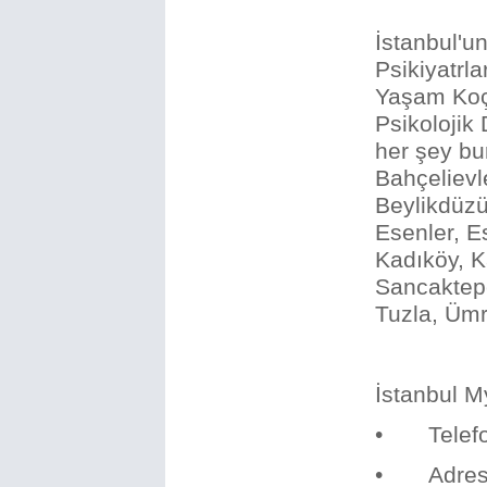
İstanbul'u
Psikiyatrlar
Yaşam Koçl
Psikolojik
her şey bur
Bahçelievl
Beylikdüz
Esenler, E
Kadıköy, K
Sancaktepe,
Tuzla, Ümr
İstanbul M
• Telefon
• Adres: 