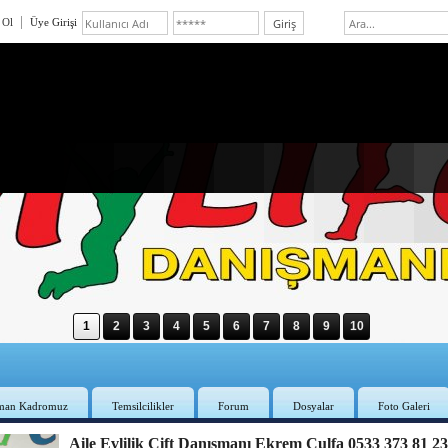
 Ol
Üye Girişi
1
2
3
4
5
6
7
8
9
10
man Kadromuz
Temsilcilikler
Forum
Dosyalar
Foto Galeri
Aile Evlilik Çift Danışmanı Ekrem Culfa 0533 373 81 2