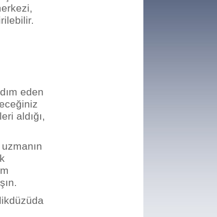
merkezi,
lebilir.
ardım eden
receğiniz
eri aldığı,
z uzmanın
ak
dım
şın.
ylikdüzüda