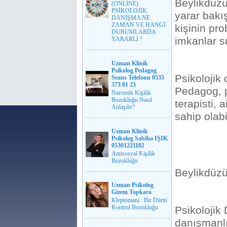
Beylikdüzü
(ONLİNE)
PSİKOLOJİK
yarar bakış
DANIŞMA NE
ZAMAN VE HANGİ
kişinin pr
DURUMLARDA
imkanlar s
YARARLI ?
Uzman Klinik
Psikolog Pedagog
Psikolojik
Seans Telefonu 0533
373 81 23
Pedagog, ps
Narsistik Kişilik
Bozukluğu Nasıl
terapisti, 
Anlaşılır?
sahip olabil
Uzman Klinik
Psikolog Sabiha IŞIK
05301221102
Antisosyal Kişilik
Bozukluğu
Beylikdüzü
Uzman Psikolog
Gizem Topkara
Kleptomani : Bir Dürtü
Kontrol Bozukluğu
Psikolojik 
danışmanlık