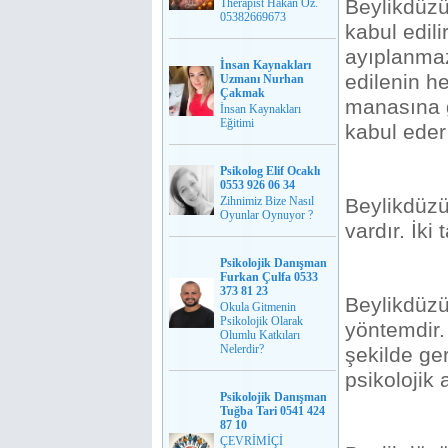
Beylikdüzü
Therapist Hakan Öz.
05382669673
kabul edil
ayıplanmaz
İnsan Kaynakları
edilenin h
Uzmanı Nurhan
Çakmak
manasına g
İnsan Kaynakları
Eğitimi
kabul eder
Psikolog Elif Ocaklı
0553 926 06 34
Zihnimiz Bize Nasıl
Beylikdüzü 
Oyunlar Oynuyor ?
vardır. İki 
Psikolojik Danışman
Furkan Çulfa 0533
373 81 23
Beylikdüzü
Okula Gitmenin
Psikolojik Olarak
yöntemdir. 
Olumlu Katkıları
Nelerdir?
şekilde ger
psikolojik a
Psikolojik Danışman
Tuğba Tari 0541 424
87 10
ÇEVRİMİÇİ