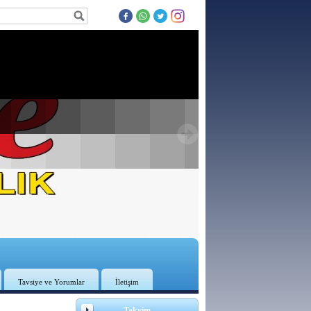
Tavsiye ve Yorumlar
İletişim
3
Takvim