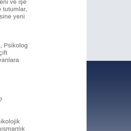
eni ve işe
e tutumlar,
sine yeni
, Psikolog
ift
nvanlara
?
ikolojik
anışmanlık