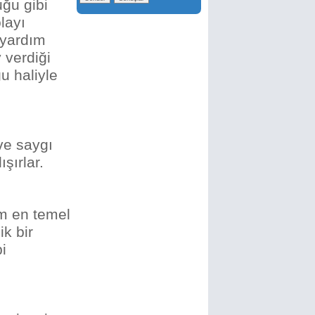
uğu gibi
layı
 yardım
 verdiği
u haliyle
 ve saygı
ışırlar.
im en temel
ik bir
bi