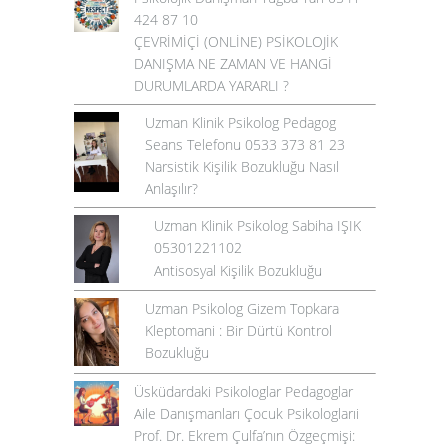
424 87 10
ÇEVRİMİÇİ (ONLİNE) PSİKOLOJİK
DANIŞMA NE ZAMAN VE HANGİ
DURUMLARDA YARARLI ?
Uzman Klinik Psikolog Pedagog
Seans Telefonu 0533 373 81 23
Narsistik Kişilik Bozukluğu Nasıl
Anlaşılır?
Uzman Klinik Psikolog Sabiha IŞIK
05301221102
Antisosyal Kişilik Bozukluğu
Uzman Psikolog Gizem Topkara
Kleptomani : Bir Dürtü Kontrol
Bozukluğu
Üsküdardaki Psikologlar Pedagoglar
Aile Danışmanları Çocuk Psikologlarıi
Prof. Dr. Ekrem Çulfa’nın Özgeçmişi: