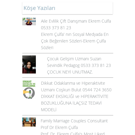
Köşe Yazıları
Aile Evlilik Çift Danışmanı Ekrem Culfa
0533 373 81 23
Ekrem Çulfa' nın Sosyal Medyada En
Çok Beğenilen Sözleri-Ekrem Çulfa
Sözleri
Çocuk Gelişim Uzmanı Suzan
Sevindik Pedagog 0533 373 81 23
ÇOCUK NEYİ UNUTMAZ.
Dikkat Odaklanma ve Hiperaktivite
Uzmanı Coşkun Bulut 0544 724 3650
DİKKAT EKSİKLİĞİ ve HİPERAKTİVİTE
BOZUKLUĞUNA İLAÇSIZ TEDAVİ
MODELİ
Family Marriage Couples Consultant
Prof Dr Ekrem Çulfa
Prof. Dr. Ekrem Çulfa's Most Liked