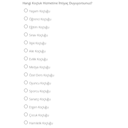
Hangi Koçluk Hizmetine İhtiyaç Duyuyorsunuz?
Yaşam Koçluğu
Öğrenci Koçluğu
Eğitim Koçluğu
Sınav Koçluğu
İlişki Koçluğu
Aile Koçluğu
Evlilik Koçluğu
Medya Koçluğu
Özel Ders Koçluğu
Oyuncu Koçluğu
Sporcu Koçluğu
Sanatçı Koçluğu
Ergen Koçluğu
Çocuk Koçluğu
Hamilelik Koçluğu