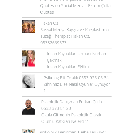
Quotes on Social Media - Ekrem Çulfa
Quotes
Hakan Öz
Sosyal Medya Kaygısı ve Karşılaştırma
Tuzağı Therapist Hakan Öz.
05382669673
İnsan Kaynakları Uzmanı Nurhan
Çakmak
İnsan Kaynakları Eğitimi
Psikolog Elif Ocaklı 0553 926 06 34
Zihnimiz Bize Nasıl Oyunlar Oynuyor
?
Psikolojik Danışman Furkan Çulfa
0533 373 81 23
Okula Gitmenin Psikolojik Olarak
Olumlu Katkıları Nelerdir?
Psikolojik Danışman Tuğba Tari 0541