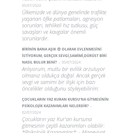
05/07/2024
Ülkemizde ve dünya genelinde trafikte
yaşanan öfke patlamaları, agresyon
sorunları, tehlikeli hız tutkusu, güç
savaşları ve kavgalar önemli
sorunlardır.
BİRİNİN BANA AŞIK 😍 OLARAK EVLENMESİNİ
İSTİYORUM, GERÇEK SEVGİ,SAMİMİ,DÜRÜST BİRİ
-
NASIL BULUR BENİ?
05/07/2024
Anlıyorum, mutlu bir evlilik arzuluyor
olmanız oldukça doğal. Ancak gerçek
sevgi ve samimi bir ilişki için bazı
öncelikler olduğunu söyleyebilirim:
ÇOCUKLARIN YAZ KURAN KURSU’NA GİTMESİNİN
-
PSİKOLOJİK KAZANIMLARI NELERDİR?
02/07/2024
Çocukların yaz Kur'an kursuna
gitmesinin çeşitli kazanımları olabilir:
*Psikolojik Kazanımlar*: - Maneviyat