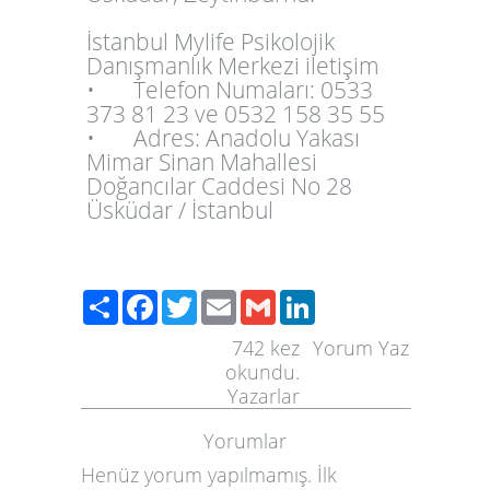
İstanbul Mylife Psikolojik
Danışmanlık Merkezi iletişim
•
Telefon Numaları: 0533
373 81 23 ve 0532 158 35 55
•
Adres: Anadolu Yakası
Mimar Sinan Mahallesi
Doğancılar Caddesi No 28
Üsküdar / İstanbul
Paylaş
Facebook
Twitter
Email
Gmail
LinkedIn
742
kez
Yorum Yaz
okundu.
Yazarlar
Yorumlar
Henüz yorum yapılmamış. İlk