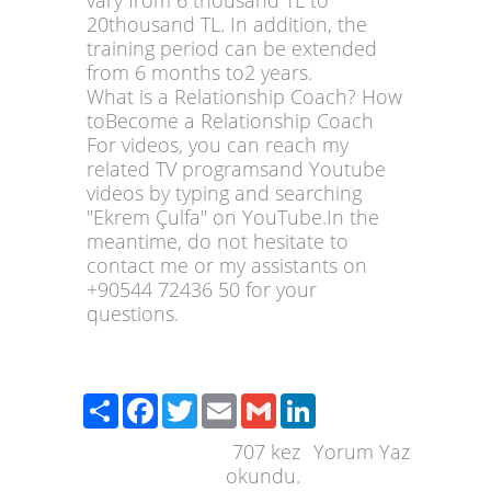
vary from 6 thousand TL to
20thousand TL. In addition, the
training period can be extended
from 6 months to2 years.
What is a Relationship Coach? How
toBecome a Relationship Coach
For videos, you can reach my
related TV programsand Youtube
videos by typing and searching
"Ekrem Çulfa" on YouTube.In the
meantime, do not hesitate to
contact me or my assistants on
+90544 72436 50 for your
questions.
Paylaş
Facebook
Twitter
Email
Gmail
LinkedIn
707
kez
Yorum Yaz
okundu.