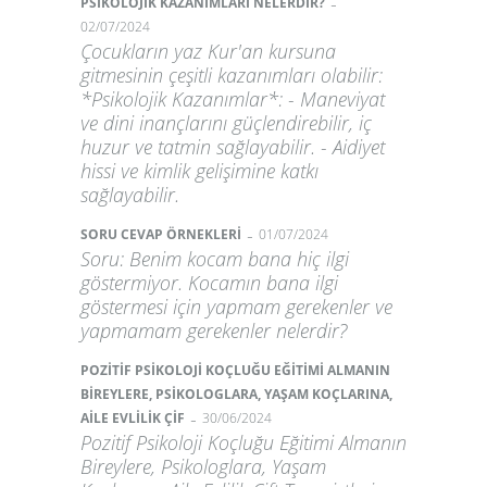
-
PSİKOLOJİK KAZANIMLARI NELERDİR?
02/07/2024
Çocukların yaz Kur'an kursuna
gitmesinin çeşitli kazanımları olabilir:
*Psikolojik Kazanımlar*: - Maneviyat
ve dini inançlarını güçlendirebilir, iç
huzur ve tatmin sağlayabilir. - Aidiyet
hissi ve kimlik gelişimine katkı
sağlayabilir.
-
SORU CEVAP ÖRNEKLERİ
01/07/2024
Soru: Benim kocam bana hiç ilgi
göstermiyor. Kocamın bana ilgi
göstermesi için yapmam gerekenler ve
yapmamam gerekenler nelerdir?
POZİTİF PSİKOLOJİ KOÇLUĞU EĞİTİMİ ALMANIN
BİREYLERE, PSİKOLOGLARA, YAŞAM KOÇLARINA,
-
AİLE EVLİLİK ÇİF
30/06/2024
Pozitif Psikoloji Koçluğu Eğitimi Almanın
Bireylere, Psikologlara, Yaşam