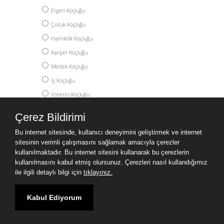
Ergen Koçluğu
Çocuk Koçluğu
Hamilelik Koçluğu
Kariyer Koçluğu
Meslek Koçluğu
İş Koçluğu
Yönetici Koçluğu
Akademik Koçluk
Çerez Bildirimi
Yüksek Lisans Koçluğu
Bu internet sitesinde, kullanıcı deneyimini geliştirmek ve internet
Doktora Koçluğu
sitesinin verimli çalışmasını sağlamak amacıyla çerezler
Post Doc Koçluğu
kullanılmaktadır. Bu internet sitesini kullanarak bu çerezlerin
kullanılmasını kabul etmiş olursunuz. Çerezleri nasıl kullandığımız
Yurtdışı Eğitim Koçluğu
ile ilgili detaylı bilgi için
tıklayınız.
Kişisel Gelişim Koçluğu
Kabul Ediyorum
Yer sağlayıcı: Yurdum Yazılım