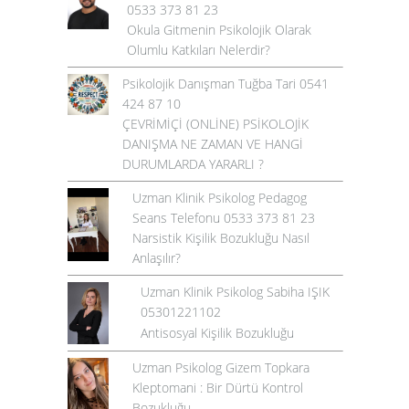
0533 373 81 23
Okula Gitmenin Psikolojik Olarak
Olumlu Katkıları Nelerdir?
Psikolojik Danışman Tuğba Tari 0541
424 87 10
ÇEVRİMİÇİ (ONLİNE) PSİKOLOJİK
DANIŞMA NE ZAMAN VE HANGİ
DURUMLARDA YARARLI ?
Uzman Klinik Psikolog Pedagog
Seans Telefonu 0533 373 81 23
Narsistik Kişilik Bozukluğu Nasıl
Anlaşılır?
Uzman Klinik Psikolog Sabiha IŞIK
05301221102
Antisosyal Kişilik Bozukluğu
Uzman Psikolog Gizem Topkara
Kleptomani : Bir Dürtü Kontrol
Bozukluğu