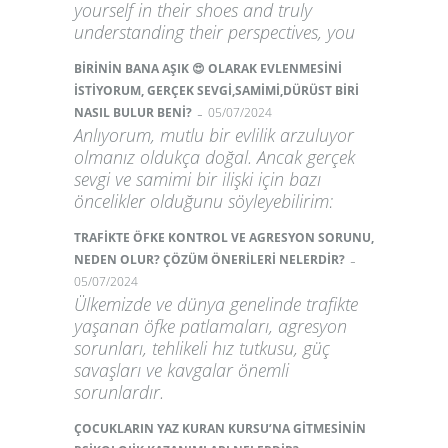
yourself in their shoes and truly
understanding their perspectives, you
BİRİNİN BANA AŞIK 😍 OLARAK EVLENMESİNİ
İSTİYORUM, GERÇEK SEVGİ,SAMİMİ,DÜRÜST BİRİ
-
NASIL BULUR BENİ?
05/07/2024
Anlıyorum, mutlu bir evlilik arzuluyor
olmanız oldukça doğal. Ancak gerçek
sevgi ve samimi bir ilişki için bazı
öncelikler olduğunu söyleyebilirim:
TRAFİKTE ÖFKE KONTROL VE AGRESYON SORUNU,
-
NEDEN OLUR? ÇÖZÜM ÖNERİLERİ NELERDİR?
05/07/2024
Ülkemizde ve dünya genelinde trafikte
yaşanan öfke patlamaları, agresyon
sorunları, tehlikeli hız tutkusu, güç
savaşları ve kavgalar önemli
sorunlardır.
ÇOCUKLARIN YAZ KURAN KURSU’NA GİTMESİNİN