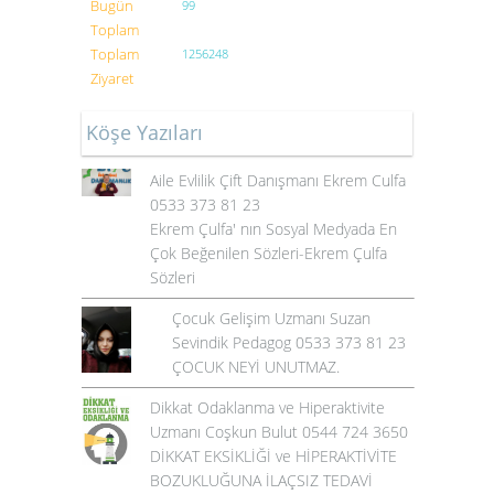
Bugün
99
Toplam
Toplam
1256248
Ziyaret
Köşe Yazıları
Aile Evlilik Çift Danışmanı Ekrem Culfa
0533 373 81 23
Ekrem Çulfa' nın Sosyal Medyada En
Çok Beğenilen Sözleri-Ekrem Çulfa
Sözleri
Çocuk Gelişim Uzmanı Suzan
Sevindik Pedagog 0533 373 81 23
ÇOCUK NEYİ UNUTMAZ.
Dikkat Odaklanma ve Hiperaktivite
Uzmanı Coşkun Bulut 0544 724 3650
DİKKAT EKSİKLİĞİ ve HİPERAKTİVİTE
BOZUKLUĞUNA İLAÇSIZ TEDAVİ