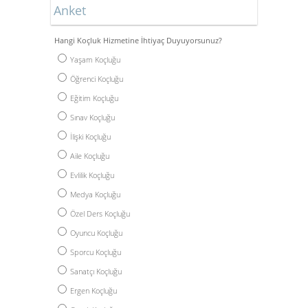
Anket
Hangi Koçluk Hizmetine İhtiyaç Duyuyorsunuz?
Yaşam Koçluğu
Öğrenci Koçluğu
Eğitim Koçluğu
Sınav Koçluğu
İlişki Koçluğu
Aile Koçluğu
Evlilik Koçluğu
Medya Koçluğu
Özel Ders Koçluğu
Oyuncu Koçluğu
Sporcu Koçluğu
Sanatçı Koçluğu
Ergen Koçluğu