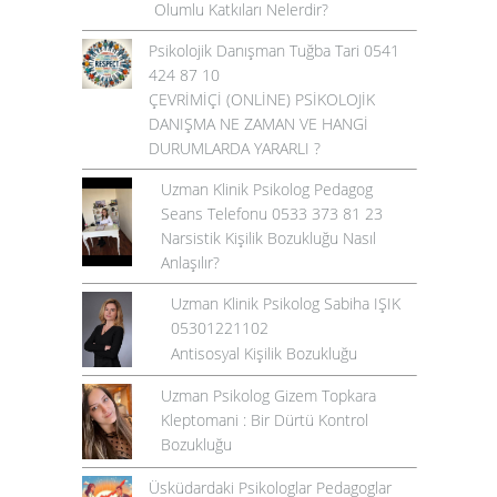
Olumlu Katkıları Nelerdir?
Psikolojik Danışman Tuğba Tari 0541
424 87 10
ÇEVRİMİÇİ (ONLİNE) PSİKOLOJİK
DANIŞMA NE ZAMAN VE HANGİ
DURUMLARDA YARARLI ?
Uzman Klinik Psikolog Pedagog
Seans Telefonu 0533 373 81 23
Narsistik Kişilik Bozukluğu Nasıl
Anlaşılır?
Uzman Klinik Psikolog Sabiha IŞIK
05301221102
Antisosyal Kişilik Bozukluğu
Uzman Psikolog Gizem Topkara
Kleptomani : Bir Dürtü Kontrol
Bozukluğu
Üsküdardaki Psikologlar Pedagoglar