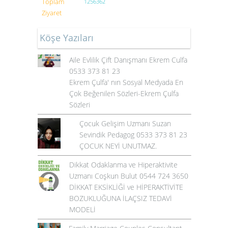
Toplam
1256362
Ziyaret
Köşe Yazıları
Aile Evlilik Çift Danışmanı Ekrem Culfa
0533 373 81 23
Ekrem Çulfa' nın Sosyal Medyada En
Çok Beğenilen Sözleri-Ekrem Çulfa
Sözleri
Çocuk Gelişim Uzmanı Suzan
Sevindik Pedagog 0533 373 81 23
ÇOCUK NEYİ UNUTMAZ.
Dikkat Odaklanma ve Hiperaktivite
Uzmanı Coşkun Bulut 0544 724 3650
DİKKAT EKSİKLİĞİ ve HİPERAKTİVİTE
BOZUKLUĞUNA İLAÇSIZ TEDAVİ
MODELİ