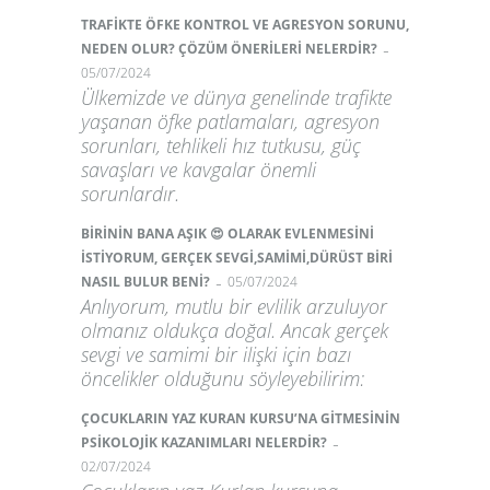
TRAFİKTE ÖFKE KONTROL VE AGRESYON SORUNU,
-
NEDEN OLUR? ÇÖZÜM ÖNERİLERİ NELERDİR?
05/07/2024
Ülkemizde ve dünya genelinde trafikte
yaşanan öfke patlamaları, agresyon
sorunları, tehlikeli hız tutkusu, güç
savaşları ve kavgalar önemli
sorunlardır.
BİRİNİN BANA AŞIK 😍 OLARAK EVLENMESİNİ
İSTİYORUM, GERÇEK SEVGİ,SAMİMİ,DÜRÜST BİRİ
-
NASIL BULUR BENİ?
05/07/2024
Anlıyorum, mutlu bir evlilik arzuluyor
olmanız oldukça doğal. Ancak gerçek
sevgi ve samimi bir ilişki için bazı
öncelikler olduğunu söyleyebilirim:
ÇOCUKLARIN YAZ KURAN KURSU’NA GİTMESİNİN
-
PSİKOLOJİK KAZANIMLARI NELERDİR?
02/07/2024