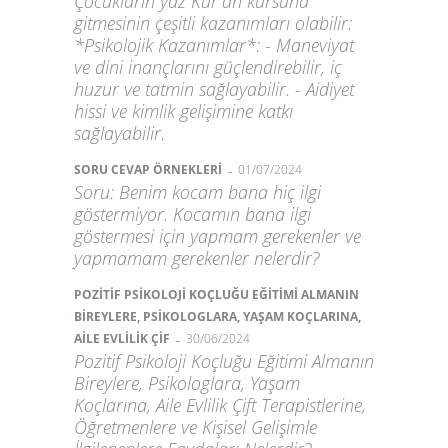
Çocukların yaz Kur'an kursuna
gitmesinin çeşitli kazanımları olabilir:
*Psikolojik Kazanımlar*: - Maneviyat
ve dini inançlarını güçlendirebilir, iç
huzur ve tatmin sağlayabilir. - Aidiyet
hissi ve kimlik gelişimine katkı
sağlayabilir.
-
SORU CEVAP ÖRNEKLERİ
01/07/2024
Soru: Benim kocam bana hiç ilgi
göstermiyor. Kocamın bana ilgi
göstermesi için yapmam gerekenler ve
yapmamam gerekenler nelerdir?
POZİTİF PSİKOLOJİ KOÇLUĞU EĞİTİMİ ALMANIN
BİREYLERE, PSİKOLOGLARA, YAŞAM KOÇLARINA,
-
AİLE EVLİLİK ÇİF
30/06/2024
Pozitif Psikoloji Koçluğu Eğitimi Almanın
Bireylere, Psikologlara, Yaşam
Koçlarına, Aile Evlilik Çift Terapistlerine,
Öğretmenlere ve Kişisel Gelişimle