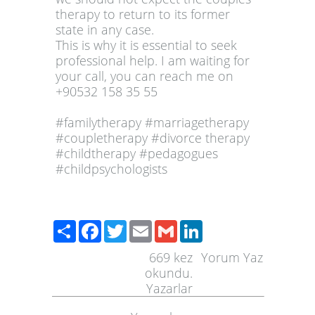
therapy to return to its former
state in any case.
This is why it is essential to seek
professional help. I am waiting for
your call, you can reach me on
+90532 158 35 55
#familytherapy #marriagetherapy
#coupletherapy #divorce therapy
#childtherapy #pedagogues
#childpsychologists
Paylaş
Facebook
Twitter
Email
Gmail
LinkedIn
669
kez
Yorum Yaz
okundu.
Yazarlar