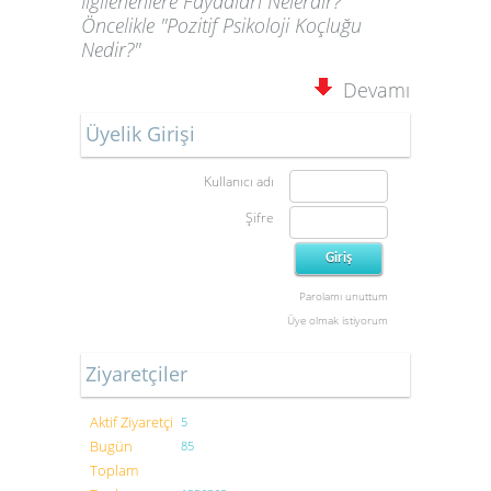
İlgilenenlere Faydaları Nelerdir?
Öncelikle "Pozitif Psikoloji Koçluğu
Nedir?"
Devamı
Üyelik Girişi
Kullanıcı adı
Şifre
Parolamı unuttum
Üye olmak istiyorum
Ziyaretçiler
Aktif Ziyaretçi
5
Bugün
85
Toplam