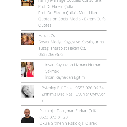
Family Marriage Couples Consultant
Prof Dr Ekrem Çulfa
Prof. Dr. Ekrem Çulfa's Most Liked
Quotes on Social Media - Ekrem Çulfa
Quotes
Hakan Öz
Sosyal Medya Kaygısı ve Karşılaştırma
Tuzağı Therapist Hakan Öz.
05382669673
İnsan Kaynakları Uzmanı Nurhan
Çakmak
İnsan Kaynakları Eğitimi
Psikolog Elif Ocaklı 0553 926 06 34
Zihnimiz Bize Nasıl Oyunlar Oynuyor
?
Psikolojik Danışman Furkan Çulfa
0533 373 81 23
Okula Gitmenin Psikolojik Olarak