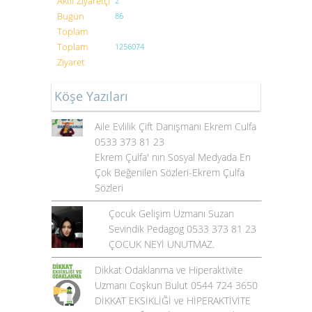
Aktif Ziyaretçi
2
Bugün
86
Toplam
Toplam
1256074
Ziyaret
Köşe Yazıları
Aile Evlilik Çift Danışmanı Ekrem Culfa
0533 373 81 23
Ekrem Çulfa' nın Sosyal Medyada En
Çok Beğenilen Sözleri-Ekrem Çulfa
Sözleri
Çocuk Gelişim Uzmanı Suzan
Sevindik Pedagog 0533 373 81 23
ÇOCUK NEYİ UNUTMAZ.
Dikkat Odaklanma ve Hiperaktivite
Uzmanı Coşkun Bulut 0544 724 3650
DİKKAT EKSİKLİĞİ ve HİPERAKTİVİTE