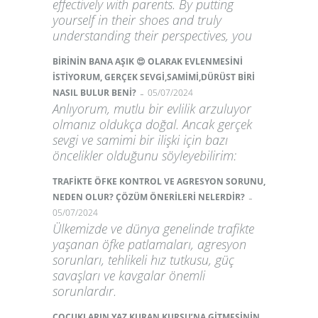
effectively with parents. By putting
yourself in their shoes and truly
understanding their perspectives, you
BİRİNİN BANA AŞIK 😍 OLARAK EVLENMESİNİ
İSTİYORUM, GERÇEK SEVGİ,SAMİMİ,DÜRÜST BİRİ
-
NASIL BULUR BENİ?
05/07/2024
Anlıyorum, mutlu bir evlilik arzuluyor
olmanız oldukça doğal. Ancak gerçek
sevgi ve samimi bir ilişki için bazı
öncelikler olduğunu söyleyebilirim:
TRAFİKTE ÖFKE KONTROL VE AGRESYON SORUNU,
-
NEDEN OLUR? ÇÖZÜM ÖNERİLERİ NELERDİR?
05/07/2024
Ülkemizde ve dünya genelinde trafikte
yaşanan öfke patlamaları, agresyon
sorunları, tehlikeli hız tutkusu, güç
savaşları ve kavgalar önemli
sorunlardır.
ÇOCUKLARIN YAZ KURAN KURSU’NA GİTMESİNİN