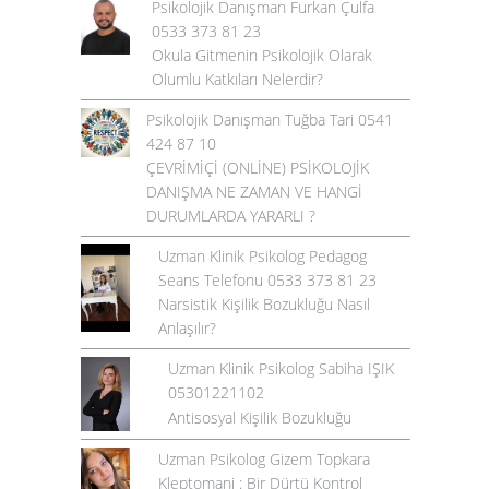
Psikolojik Danışman Furkan Çulfa
0533 373 81 23
Okula Gitmenin Psikolojik Olarak
Olumlu Katkıları Nelerdir?
Psikolojik Danışman Tuğba Tari 0541
424 87 10
ÇEVRİMİÇİ (ONLİNE) PSİKOLOJİK
DANIŞMA NE ZAMAN VE HANGİ
DURUMLARDA YARARLI ?
Uzman Klinik Psikolog Pedagog
Seans Telefonu 0533 373 81 23
Narsistik Kişilik Bozukluğu Nasıl
Anlaşılır?
Uzman Klinik Psikolog Sabiha IŞIK
05301221102
Antisosyal Kişilik Bozukluğu
Uzman Psikolog Gizem Topkara
Kleptomani : Bir Dürtü Kontrol