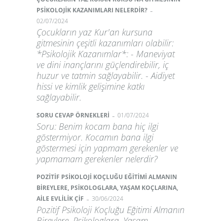
-
PSİKOLOJİK KAZANIMLARI NELERDİR?
02/07/2024
Çocukların yaz Kur'an kursuna
gitmesinin çeşitli kazanımları olabilir:
*Psikolojik Kazanımlar*: - Maneviyat
ve dini inançlarını güçlendirebilir, iç
huzur ve tatmin sağlayabilir. - Aidiyet
hissi ve kimlik gelişimine katkı
sağlayabilir.
-
SORU CEVAP ÖRNEKLERİ
01/07/2024
Soru: Benim kocam bana hiç ilgi
göstermiyor. Kocamın bana ilgi
göstermesi için yapmam gerekenler ve
yapmamam gerekenler nelerdir?
POZİTİF PSİKOLOJİ KOÇLUĞU EĞİTİMİ ALMANIN
BİREYLERE, PSİKOLOGLARA, YAŞAM KOÇLARINA,
-
AİLE EVLİLİK ÇİF
30/06/2024
Pozitif Psikoloji Koçluğu Eğitimi Almanın
Bireylere, Psikologlara, Yaşam