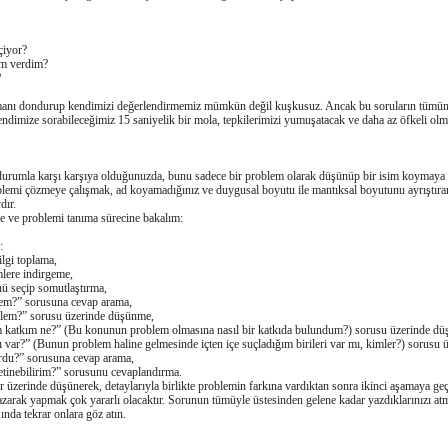
çiyor?
am verdim?
?
nı dondurup kendimizi deǧerlendirmemiz mümkün deǧil kuşkusuz. Ancak bu soruların tümünü
kendimize sorabileceǧimiz 15 saniyelik bir mola, tepkilerimizi yumuşatacak ve daha az öfkeli ol
 durumla karşı karşıya olduǧunuzda, bunu sadece bir problem olarak düşünüp bir isim koymaya ça
blemi çözmeye çalışmak, ad koyamadıǧınız ve duygusal boyutu ile mantıksal boyutunu ayrıştıra
dır.
e ve problemi tanıma sürecine bakalım:
:
lgi toplama,
mlere indirgeme,
ü seçip somutlaştırma,
lem?” sorusuna cevap arama,
oblem?” sorusu üzerinde düşünme,
 katkım ne?” (Bu konunun problem olmasına nasıl bir katkıda bulundum?) sorusu üzerinde d
ı var?” (Bunun problem haline gelmesinde içten içe suçladıǧım birileri var mı, kimler?) sorusu
urdu?” sorusuna cevap arama,
yetinebilirim?” sorusunu cevaplandırma.
 üzerinde düşünerek, detaylarıyla birlikte problemin farkına vardıktan sonra ikinci aşamaya geç
ak yapmak çok yararlı olacaktır. Sorunun tümüyle üstesinden gelene kadar yazdıklarınızı atm
nda tekrar onlara göz atın.