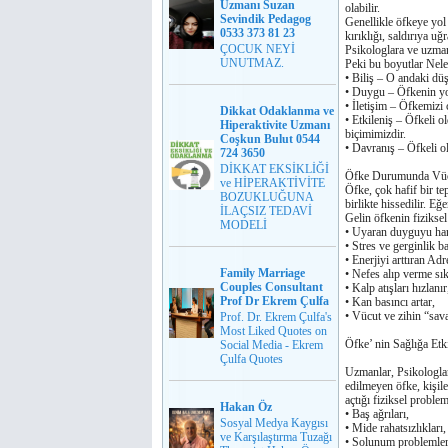
Uzmanı Suzan
olabilir.
Sevindik Pedagog
Genellikle öfkeye yol
0533 373 81 23
kırıklıǧı, saldırıya uǧr
ÇOCUK NEYİ
Psikologlara ve uzmanl
UNUTMAZ.
Peki bu boyutlar Nele
• Biliş – O andaki düş
• Duygu – Öfkenin yol 
• İletişim – Öfkemizi
Dikkat Odaklanma ve
• Etkileniş – Öfkeli 
Hiperaktivite Uzmanı
biçimimizdir.
Coşkun Bulut 0544
• Davranış – Öfkeli o
724 3650
DİKKAT EKSİKLİĞİ
Öfke Durumunda Vücu
ve HİPERAKTİVİTE
Öfke, çok hafif bir t
BOZUKLUĞUNA
birlikte hissedilir. 
İLAÇSIZ TEDAVİ
Gelin öfkenin fiziksel
MODELİ
• Uyaran duyguyu hare
• Stres ve gerginlik ba
• Enerjiyi arttıran Adr
Family Marriage
• Nefes alıp verme sık
Couples Consultant
• Kalp atışları hızlanır
Prof Dr Ekrem Çulfa
• Kan basıncı artar,
• Vücut ve zihin “sava
Prof. Dr. Ekrem Çulfa's
Most Liked Quotes on
Öfke’ nin Saǧlıǧa Etki
Social Media - Ekrem
Çulfa Quotes
Uzmanlar, Psikologlar,
edilmeyen öfke, kişile
açtıǧı fiziksel problem
Hakan Öz
• Baş aǧrıları,
Sosyal Medya Kaygısı
• Mide rahatsızlıkları,
ve Karşılaştırma Tuzağı
• Solunum problemler