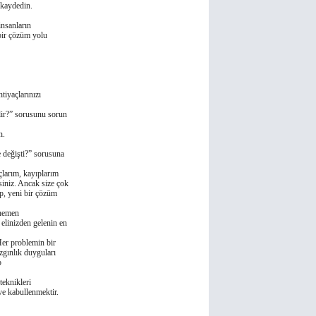
 kaydedin.
insanların
 bir çözüm yolu
tiyaçlarınızı
lir?” sorusunu sorun
n.
 deǧişti?” sorusuna
larım, kayıplarım
siniz. Ancak size çok
p, yeni bir çözüm
 hemen
 elinizden gelenin en
Her problemin bir
zgınlık duyguları
p
teknikleri
ve kabullenmektir.