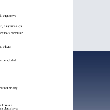
ak, düşünce ve
ri) oluşturmak için
şebilecek önemli bir
ni öǧretir.
n sonra, kabul
olumlu bir olay
en koruyun.
lu olanlarla yer