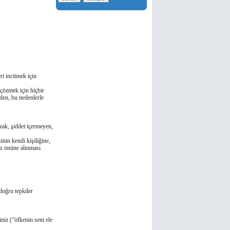
ri incitmek için
 çözmek için hiçbir
eden, bu nedenlerle
zak, şiddet içermeyen,
nin kendi kişiliǧine,
öz önüne alınması
 doǧru tepkiler
iniz (“öfkenin seni ele