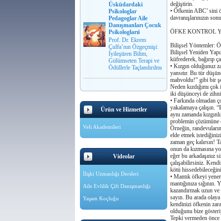
deǧiştirin.
Üsküdardaki
• Öfkenin ABC’ sini ö
Psikologlar
davranışlarınızın son
Pedagoglar Aile
Danışmanları Çocuk
ÖFKE KONTROL 
Psikologlarıi
Prof. Dr. Ekrem
Bilişsel Yöntemler: Ö
Çulfa’nın Özgeçmişi:
Bilişsel Yeniden Yapı
İyileştiren Bilim,
küfrederek, baǧırıp ça
Gülümseten Terapi ve
• Kızgın olduǧunuz zam
Ödüllerle Taçlandırılmı
yansıtır. Bu tür düşün
mahvoldu!” gibi bir ş
Neden kızdıǧımı çok i
iki düşünceyi de zihni
• Farkında olmadan ço
yakalamaya çalışın. “
Ürün ve Hizmetler
aynı zamanda kızgınlı
problemin çözümüne 
Veli Akademileri
Örneǧin, randevuların
elde etmek istediǧiniz
zaman geç kalırsın! T
onun da kızmasına yol
eǧer bu arkadaşınız s
Videolar
çalışabilirsiniz. Ken
kötü hissedebileceǧiniz
İlişki Uzmanlığı Dersleri
• Mantık öfkeyi yener,
mantıǧınıza sıǧının. Y
Aile Evlilik Çift Danışmanlığı
kazandırmak uzun ve zo
sayın. Bu arada olaya
Yaşam Koçluğu
kendinizi öfkenin zar
olduǧunu bize gösteri
Tepki vermeden önce k