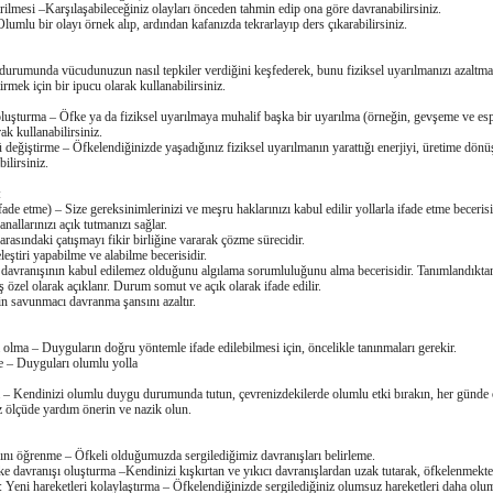
tirilmesi –Karşılaşabileceǧiniz olayları önceden tahmin edip ona göre davranabilirsiniz.
 Olumlu bir olayı örnek alıp, ardından kafanızda tekrarlayıp ders çıkarabilirsiniz.
urumunda vücudunuzun nasıl tepkiler verdiǧini keşfederek, bunu fiziksel uyarılmanızı azaltm
irmek için bir ipucu olarak kullanabilirsiniz.
 oluşturma – Öfke ya da fiziksel uyarılmaya muhalif başka bir uyarılma (örneǧin, gevşeme ve esp
ak kullanabilirsiniz.
deǧiştirme – Öfkelendiǧinizde yaşadıǧınız fiziksel uyarılmanın yarattıǧı enerjiyi, üretime dönü
ilirsiniz.
:
ifade etme) – Size gereksinimlerinizi ve meşru haklarınızı kabul edilir yollarla ifade etme becerisi
nallarınızı açık tutmanızı saǧlar.
 arasındaki çatışmayı fikir birliǧine vararak çözme sürecidir.
leştiri yapabilme ve alabilme becerisidir.
 davranışının kabul edilemez olduǧunu algılama sorumluluǧunu alma becerisidir. Tanımlandıkta
 özel olarak açıklanr. Durum somut ve açık olarak ifade edilir.
n savunmacı davranma şansını azaltır.
 olma – Duyguların doǧru yöntemle ifade edilebilmesi için, öncelikle tanınmaları gerekir.
e – Duyguları olumlu yolla
 – Kendinizi olumlu duygu durumunda tutun, çevrenizdekilerde olumlu etki bırakın, her günde 
z ölçüde yardım önerin ve nazik olun.
ını öǧrenme – Öfkeli olduǧumuzda sergilediǧimiz davranışları belirleme.
fke davranışı oluşturma –Kendinizi kışkırtan ve yıkıcı davranışlardan uzak tutarak, öfkelenmekt
: Yeni hareketleri kolaylaştırma – Öfkelendiǧinizde sergilediǧiniz olumsuz hareketleri daha olum