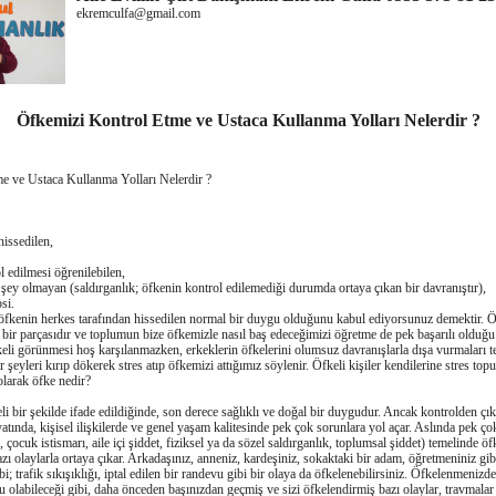
ekremculfa@gmail.com
Öfkemizi Kontrol Etme ve Ustaca Kullanma Yolları Nelerdir ?
e ve Ustaca Kullanma Yolları Nelerdir ?
hissedilen,
l edilmesi öǧrenilebilen,
 şey olmayan (saldırganlık; öfkenin kontrol edilemediǧi durumda ortaya çıkan bir davranıştır),
si.
 öfkenin herkes tarafından hissedilen normal bir duygu olduǧunu kabul ediyorsunuz demektir. Ö
n bir parçasıdır ve toplumun bize öfkemizle nasıl baş edeceǧimizi öğretme de pek başarılı olduǧ
keli görünmesi hoş karşılanmazken, erkeklerin öfkelerini olumsuz davranışlarla dışa vurmaları te
ir şeyleri kırıp dökerek stres atıp öfkemizi attığımız söylenir. Öfkeli kişiler kendilerine stres top
olarak öfke nedir?
 bir şekilde ifade edildiǧinde, son derece saǧlıklı ve doǧal bir duygudur. Ancak kontrolden çıkı
tında, kişisel ilişkilerde ve genel yaşam kalitesinde pek çok sorunlara yol açar. Aslında pek çok
 çocuk istismarı, aile içi şiddet, fiziksel ya da sözel saldırganlık, toplumsal şiddet) temelinde ö
azı olaylarla ortaya çıkar. Arkadaşınız, anneniz, kardeşiniz, sokaktaki bir adam, öǧretmeniniz gibi
bi; trafik sıkışıklıǧı, iptal edilen bir randevu gibi bir olaya da öfkelenebilirsiniz. Öfkelenmenizd
u olabileceǧi gibi, daha önceden başınızdan geçmiş ve sizi öfkelendirmiş bazı olaylar, travmalar