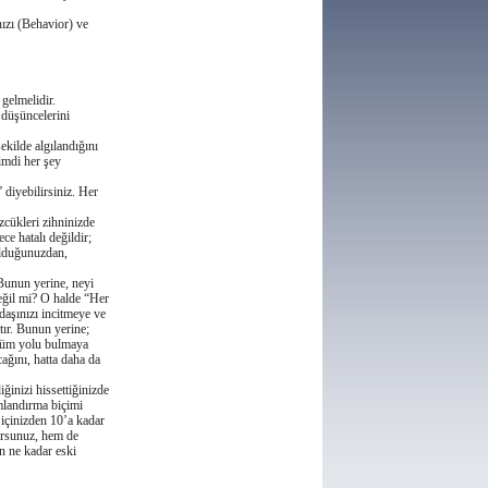
ızı (Behavior) ve
gelmelidir.
 düşüncelerini
ekilde algılandıǧını
Şimdi her şey
diyebilirsiniz. Her
zcükleri zihninizde
e hatalı deǧildir;
olduǧunuzdan,
Bunun yerine, neyi
deǧil mi? O halde “Her
daşınızı incitmeye ve
tır. Bunun yerine;
özüm yolu bulmaya
aǧını, hatta daha da
ǧinizi hissettiǧinizde
amlandırma biçimi
 içinizden 10’a kadar
ursunuz, hem de
n ne kadar eski