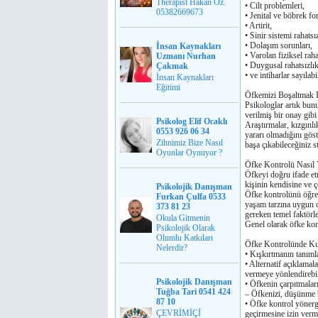
Therapist Hakan Öz.
• Cilt problemleri,
05382669673
• Jenital ve böbrek f
• Artirit,
• Sinir sistemi rahatsız
• Dolaşım sorunları,
İnsan Kaynakları
• Varolan fiziksel rah
Uzmanı Nurhan
• Duygusal rahatsızlık
Çakmak
• ve intiharlar sayılabil
İnsan Kaynakları
Eğitimi
Öfkemizi Boşaltmak I
Psikologlar artık bunu
verilmiş bir onay gibi
Psikolog Elif Ocaklı
Araştırmalar, kızgınlı
0553 926 06 34
yararı olmadıǧını göst
Zihnimiz Bize Nasıl
başa çıkabileceǧiniz st
Oyunlar Oynuyor ?
Öfke Kontrolü Nasıl Y
Öfkeyi doǧru ifade et
kişinin kendisine ve 
Psikolojik Danışman
Öfke kontrolünü öǧret
Furkan Çulfa 0533
yaşam tarzına uygun o
373 81 23
gereken temel faktörle
Okula Gitmenin
Genel olarak öfke kont
Psikolojik Olarak
Olumlu Katkıları
Öfke Kontrolünde Kul
Nelerdir?
• Kışkırtmanın tanıml
• Alternatif açıklamal
vermeye yönlendirebil
Psikolojik Danışman
• Öfkenin çarpıtmala
Tuğba Tari 0541 424
– Öfkenizi, düşünme b
87 10
• Öfke kontrol yönerge
ÇEVRİMİÇİ
geçirmesine izin verme