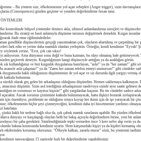
ǧrenme – Bu yöntem size, öfkelenmenize yol açan sebepleri (Anger trigger), sizin davranışların
uçlarını (Consequences) gözden geçirme ve yeniden deǧerlendirme fırsatı tanır.
YÖNTEMLERI
fke kontrolünde bilişsel yöntemler denince akla, zihinsel anlamlandırma süreçleri ve düşünceler 
landırma: Bu strateji en basit anlamıyla düşünme tarzınızı deǧiştirmek demektir. Kızgın insanlar
ǧırarak ifade etme eǧilimindedirler.
an genellikle düşünceleriniz gerçeǧi yansıtmaktan çok, olayların abartılmış ve çarpıtılmış bir ş
celeri fark edin ve yerine daha mantıklı olanları yerleştirin. Örneǧin; kendi kendinize “Eyvah! 
ey söylemek yerine, “Evet, çok can sıkıcı!
yi anlıyorum. Ama dünyanın sonu deǧil ve buna kızmam, bu olayı olmamış hale getirmeyecek.” 
nizden geçirerek deneyin. Kızgınlıǧınızın hangi düşünceyle arttıǧını ya da azaldıǧını görün.
k sık kullandıǧımız ve bizi kızgınlık duygularına hazırlayan, “asla!” ya da “her zaman!” gibi sö
Bu asansör asla çalışmaz!” ya da “Zaten her zaman telefon etmeyi unutursun!” gibi cümleler sadec
k duygunuzda haklı olduǧunuzu düşünmenize de yol açar ve siz durumla ilgili yargıyı vermiş 
de katkıda bulunmaz.
a sürekli olarak geç gelen bir arkadaşınız olduǧunu düşünelim. Hemen saldırmaya kalkmayın. 
i, amacınızı düşünün. Sizin asıl istediǧiniz arkadaşınızın randevuya sizinle aynı saatte gelmesi 
anıdıǧım en sorumsuz ve kayıtsız kişisin!” gibi yargılardan kaçının. Bu tür cümleler sadece arka
 açacaktır. Ancak sorunun çözümüne katkıda bulunmayacak, hatta ilişkiyi bozarak zorlaştıracak
izin için önemliyse, problemin ne olduǧunu ortaya koyup her ikiniz için de işe yarayacak bir ç
dinize; öfkelenmenin hiçbir şeyi çözmeyeceǧini, kendinizi daha iyi hissetmenize yardımcı olmayac
i hatırlatın.
 çünkü haklı bir nedene baǧlı olsa da, çok çabuk mantık sınırlarını aşabilir. Bu yüzden öfkelendi
ıllarca dünyayı ve karşılaştıǧı olayları belli bir bakış açısıyla deǧerlendiren birine, yeni bir anl
rlayıcı bir çaba gerektirir. Sinirlendiǧinizde tepki vermeden önce 5 kere nefes alıp verin ya da
 olumlu bakma konusunda kendinizi uyarın. Hem karşınızdaki kişiyi ya da kişileri kırmamış ol
arlı etkilerinden korumuş olursunuz. “Öfkeyle kalkan, zararla oturur” sözü, bu yöntemin tarihini
yor.
endinize tanıyacaǧınız 15 saniyede hızlı bir deǧerlendirme yapabilirsiniz: