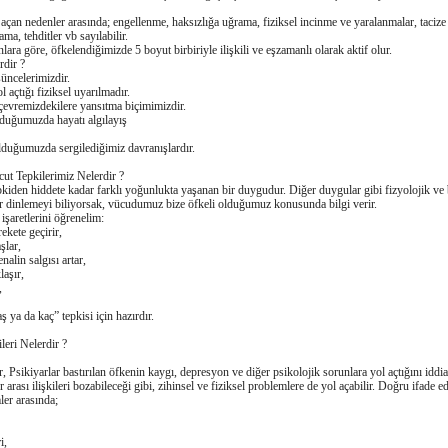
 açan nedenler arasında; engellenme, haksızlıǧa uǧrama, fiziksel incinme ve yaralanmalar, taciz
ama, tehditler vb sayılabilir.
ara göre, öfkelendiǧimizde 5 boyut birbiriyle ilişkili ve eşzamanlı olarak aktif olur.
rdir ?
üncelerimizdir.
açtıǧı fiziksel uyarılmadır.
 çevremizdekilere yansıtma biçimimizdir.
olduǧumuzda hayatı algılayış
lduǧumuzda sergilediǧimiz davranışlardır.
t Tepkilerimiz Nelerdir ?
epkiden hiddete kadar farklı yoǧunlukta yaşanan bir duygudur. Diǧer duygular gibi fizyolojik ve 
Eǧer dinlemeyi biliyorsak, vücudumuz bize öfkeli olduǧumuz konusunda bilgi verir.
 işaretlerini öğrenelim:
kete geçirir,
şlar,
enalin salgısı artar,
laşır,
,
ş ya da kaç” tepkisi için hazırdır.
leri Nelerdir ?
 Psikiyarlar bastırılan öfkenin kaygı, depresyon ve diğer psikolojik sorunlara yol açtıǧını iddia
r arası ilişkileri bozabileceǧi gibi, zihinsel ve fiziksel problemlere de yol açabilir. Doǧru ifade
ler arasında;
i,