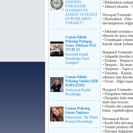
(ONLİNE)
• Beklentilerin netleş
PSİKOLOJİK
• Zihinsel tekrarlar –
DANIŞMA NE
ZAMAN VE HANGİ
Duyuşsal Yöntemler:
DURUMLARDA
• Biofeedback –Öfke d
YARARLI ?
davranışlarınızı deǧişt
• Alternatif uyarılma
öfkenizi bir ipucu olar
Uzman Klinik
• Uyarılmanın yönünü 
Psikolog Pedagog
kaynak olarak kullanab
Seans Telefonu 0533
373 81 23
İletişimsel Yöntemler
Narsistik Kişilik
• Atılganlık (kendini 
Bozukluğu Nasıl
• Dinleme – Iletişim ka
Anlaşılır?
• Tartışma – Iki insan
• Eleştirme – Yapıcı e
• Yansıtma – Kişinin,
Uzman Klinik
edilemez olan davranış
Psikolog Sabiha IŞIK
• Övme – Diǧer kişini
05301221102
Duygusal Yöntemler:
Antisosyal Kişilik
• Duyguların farkında
Bozukluğu
• Duyguları ifade etm
ifade etme becerisi.
• Olumlu etki yaratma
Uzman Psikolog
bulun, yapabileceǧini
Gizem Topkara
Kleptomani : Bir Dürtü
Davranışsal Boyut:
Kontrol Bozukluğu
• Kendi öfke davranış
• Verimli (üretken) ö
• Davranış deǧiştirme