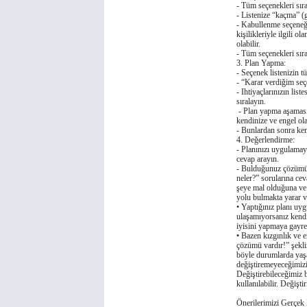
- Tüm seçenekleri sır
- Listenize “kaçma” (
- Kabullenme seçeneǧi 
kişilikleriyle ilgili 
olabilir.
- Tüm seçenekleri sıral
3. Plan Yapma:
- Seçenek listenizin tü
- “Karar verdiǧim seç
- Ihtiyaçlarınızın lis
sıralayın.
- Plan yapma aşamasın
kendinize ve engel ola
- Bunlardan sonra ken
4. Deǧerlendirme:
- Planınızı uygulamay
cevap arayın.
- Bulduǧunuz çözümün
neler?” sorularına ce
şeye mal olduǧuna ve 
yolu bulmakta yarar v
• Yaptıǧınız planı uy
ulaşamıyorsanız kendin
iyisini yapmaya gayret
• Bazen kızgınlık ve 
çözümü vardır!” şekli
böyle durumlarda yaşa
deǧiştiremeyeceǧimizi 
Deǧiştirebileceǧimiz b
kullanılabilir. Deǧiş
Önerilerimizi Gerçek