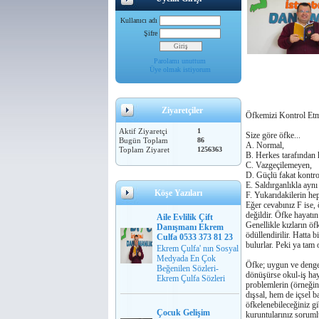
Kullanıcı adı
Şifre
Parolamı unuttum
Üye olmak istiyorum
Ziyaretçiler
Öfkemizi Kontrol Etm
Aktif Ziyaretçi
1
Size göre öfke...
Bugün Toplam
86
A. Normal,
Toplam Ziyaret
1256363
B. Herkes tarafından 
C. Vazgeçilemeyen,
D. Güçlü fakat kontro
E. Saldırganlıkla aynı
Köşe Yazıları
F. Yukarıdakilerin hep
Eǧer cevabınız F ise,
deǧildir. Öfke hayatı
Aile Evlilik Çift
Genellikle kızların öf
Danışmanı Ekrem
ödüllendirilir. Hatta b
Culfa 0533 373 81 23
bulurlar. Peki ya tam 
Ekrem Çulfa' nın Sosyal
Medyada En Çok
Öfke; uygun ve dengeli
Beğenilen Sözleri-
dönüşürse okul-iş haya
Ekrem Çulfa Sözleri
problemlerin (örneǧin,
dışsal, hem de içsel b
öfkelenebileceǧiniz gi
Çocuk Gelişim
kuruntularınız soruml