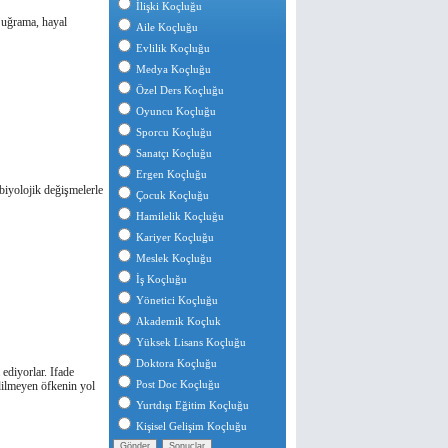
İlişki Koçluğu
e uǧrama, hayal
Aile Koçluğu
Evlilik Koçluğu
Medya Koçluğu
Özel Ders Koçluğu
Oyuncu Koçluğu
Sporcu Koçluğu
Sanatçı Koçluğu
Ergen Koçluğu
biyolojik deǧişmelerle
Çocuk Koçluğu
Hamilelik Koçluğu
Kariyer Koçluğu
Meslek Koçluğu
İş Koçluğu
Yönetici Koçluğu
Akademik Koçluk
Yüksek Lisans Koçluğu
Doktora Koçluğu
 ediyorlar. Ifade
Post Doc Koçluğu
 edilmeyen öfkenin yol
Yurtdışı Eğitim Koçluğu
Kişisel Gelişim Koçluğu