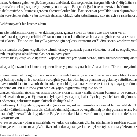
alama: Aklınıza gelen ve çözüme yararı olabilecek tüm seçenekleri (saçma bile olsa) düşünün ve
görmezden gelme) seçeneǧini yazmayı unutmayın. Bu çok doǧal bir tepki ve sizin hakkınız.
de listenizde bulunması gereken alternatiflerden biri. Bazı sorunlar (özellikle sizin dışınızdaki 
olanlar) çözülemeyebilir ve bu noktada durumu olduǧu gibi kabullenmek çok gerekli ve rahatlatıcı
adıǧınız yazılı bir listeniz olsun.
m alternatiflerini inceleyin ve aklınıza yatan, içinize sinen bir tanesi üzerinde karar verin.
eneǧi nasıl gerçekleştirebilirim?” sorusunu sorun kendinize ve buna verdiǧiniz cevapları yazın.
tesini çıkarın. “Bu sorunu, bu yolla çözmek için ne(lere) ihtiyacım var?” diye sorun kendinize ve ih
da karşılaşacaǧınız engelleri de tahmin etmeye çalışmak yararlı olacaktır. “Beni ne engelleyebi
rak karşılaşma olasılıǧınız olan her noktayı yazın.
dinize bir eylem planı oluşturun. Yapacaǧınız her şey, yazılı olarak, adım adım belirlenmiş olsu
a başladıǧınız andan itibaren deǧerlendirme yapmanız yararlıdır. Arada durup “Durum ne yönde
 size neye mal olduǧunu kendinize sormanızda büyük yarar var. “Bana neye mal oldu? Kazanç
vap bulmaya çalışın. Bu sorulara verdiǧiniz yanıtlar olumluysa planınızı uygulamayı sürdürebilir
kaybettirdiklerinin kazandırdıklarından çok olduǧuna karar verirseniz ikinci aşamaya geri dönü
ar demektir. Bu durumda yeni bir plan yapıp uygulamak uygun olabilir.
gularken elinizden gelenin en iyisini yapmaya çalışın, ama yanıtları hemen bulamıyor ve sonuca
izi cezalandırmayın. Eǧer soruna iyi niyetle yaklaşır, çabalar, “ya hep, ya hiç” tarzı düşünmez,
 ederseniz, sabrınızın taşma ihtimali de düşük olur.
engellenmişlik duyguları, yaşamdaki gerçek ve kaçınılmaz sorunlardan kaynaklanıyor olabilir. “
ndeki kültürel inançlarımız da, çözüm bulamadıǧımızda bu engellenmişlik duygularını artırır. Kı
nan doǧal ve saǧlıklı duygulardır. Böyle durumlardaki en yararlı tutum, önce durumu deǧiştiri
araştırmaktır.
ir şeyse çözüm yolları araştırılabilir ve yukarıda anlatıldıǧı gibi bir planlamayla problem çözme 
tirilemeyecek bir durumsa, çözüm üzerinde odaklaşmak yerine, en iyi strateji, sorunla yüzleşmek 
 Hayattan Örneklendirelim: