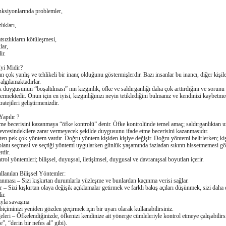
onksiyonlarında problemler,
lıkları,
atsızlıkların kötüleşmesi,
lar,
ir.
yi Midir?
n çok yanlış ve tehlikeli bir inanç olduǧunu göstermişlerdir. Bazı insanlar bu inancı, diǧer kişile
 algılamaktadırlar.
k duygusunun “boşaltılması” nın kızgınlık, öfke ve saldırganlıǧı daha çok arttırdıǧını ve sorunu
ermektedir. Onun için en iyisi, kızgınlıǧınızı neyin tetiklediǧini bulmanız ve kendinizi kaybetm
ratejileri geliştirmenizdir.
apılır ?
me becerisini kazanmaya “öfke kontrolü” denir. Öfke kontrolünde temel amaç; saldırganlıktan u
çevresindekilere zarar vermeyecek şekilde duygusunu ifade etme becerisini kazanmasıdır.
en pek çok yöntem vardır. Doǧru yöntem kişiden kişiye deǧişir. Doǧru yöntemi belirlerken; kişi
lanı seçmesi ve seçtiǧi yöntemi uygularken günlük yaşamında fazladan sıkıntı hissetmemesi g
rdir.
rol yöntemleri; bilişsel, duyuşsal, iletişimsel, duygusal ve davranışsal boyutları içerir.
lanılan Bilişsel Yöntemler:
anması – Sizi kışkırtan durumlarla yüzleşme ve bunlardan kaçınma verisi saǧlar.
ar – Sizi kışkırtan olaya deǧişik açıklamalar getirmek ve farklı bakış açıları düşünmek, sizi daha
ir.
rıyla savaşma
içiminizi yeniden gözden geçirmek için bir uyarı olarak kullanabilirsiniz.
leri – Öfkelendiǧinizde, öfkenizi kendinize ait yönerge cümleleriyle kontrol etmeye çalışabilirs
”, “derin bir nefes al” gibi).