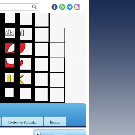
Tavsiye ve Yorumlar
İletişim
3
Takvim