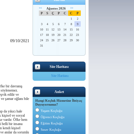
<<
Ağustos 2026
>>
P
S
Ç
P
C
C
P
1
2
3
4
5
6
7
8
9
10
11
12
13
14
15
16
17
18
19
20
21
22
23
09/10/2021
24
25
26
27
28
29
30
31
Site Haritası
Site Haritası
fke bir davranış
u söylenemez.
Anket
şvik edilir ve
u ve şamar oğlanı bile
Hangi Koçluk Hizmetine İhtiyaç
Duyuyorsunuz?
Yaşam Koçluğu
p da yıkıcı hale
 kişisel ve sosyal
Öğrenci Koçluğu
fke vardır. Öfke hem
Eğitim Koçluğu
 belli bir insana
en kendi kişisel
Sınav Koçluğu
 ve anılar da sorumlu