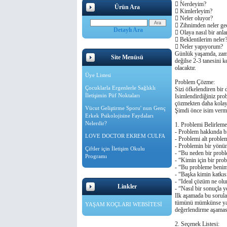
 Nerdeyim?
Ürün Ara
 Kimlerleyim?
 Neler oluyor?
 Zihnimden neler ge
Detaylı Ara
 Olaya nasıl bir anl
 Beklentilerim neler
 Neler yapıyorum?
Günlük yaşamda, zama
Site Menüsü
deǧilse 2-3 tanesini 
olacaktır.
Üye Listesi
Problem Çözme:
Çocuklarla Ergenlerle Sağlıklı
Sizi öfkelendiren bir
İletişimin Püf Noktaları
Isimlendirdiǧiniz pro
çözmekten daha kolay
Vücut Geliştirme Sporu' nun Genç
Şimdi önce isim verm
Erkek Psikolojisine Faydaları
Nelerdir?
1. Problemi Belirleme
- Problem hakkında bi
LOVE DOCTOR EKREM CULFA
- Problemi alt proble
- Problemin bir yönün
Çiftler için İletişim Okulu
- “Bu neden bir prob
Programı
- “Kimin için bir pr
- “Bu probleme benim
- “Başka kimin katkıs
- “Ideal çözüm ne ol
Linkler
- “Nasıl bir sonuçla 
Ilk aşamada bu sorular
tümünü mümkünse yazar
YAŞAM KOÇLARI WEBSİTESİ
deǧerlendirme aşaması
2. Seçenek Listesi: