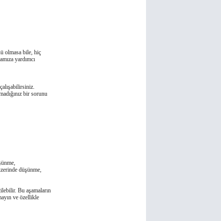
 olmasa bile, hiç
mamıza yardımcı
lışabilirsiniz.
madıǧınız bir sorunu
üşünme,
 üzerinde düşünme,
ilebilir. Bu aşamaların
ayın ve özellikle