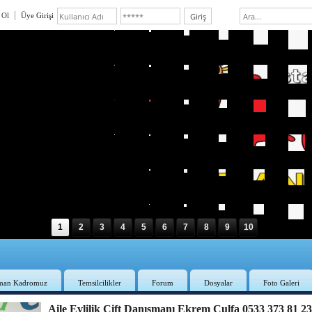
 Ol
Üye Girişi
1
2
3
4
5
6
7
8
9
10
man Kadromuz
Temsilcilikler
Forum
Dosyalar
Foto Galeri
Aile Evlilik Çift Danışmanı Ekrem Culfa 0533 373 81 2